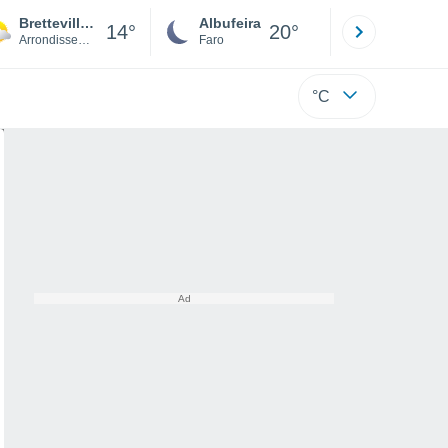
Bretteville-sur-Odon
Albufeira
Lisboa
14°
20°
Arrondissement of Caen
Faro
Lisboa
°C