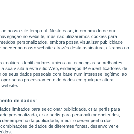
r ao nosso site tempo.pt. Neste caso, informamo-lo de que
h
navegação no website, mas não utilizaremos cookies para
nteúdos personalizados, embora possa visualizar publicidade
e aceder ao nosso website através desta assinatura, clicando no
 até
s cookies, identificadores únicos ou tecnologias semelhantes
 sua visita a este sitio Web, endereços IP e identificadores de
r os seus dados pessoais com base num interesse legítimo, ao
Radar de Chuva
Satélites
Modelos
ou opor-se ao processamento de dados em qualquer altura,
 website.
mento de dados:
egunda
Terça
Quarta
Quinta
dos limitados para selecionar publicidade, criar perfis para
10 Ago.
11 Ago.
12 Ago.
13 Ago.
idade personalizada, criar perfis para personalizar conteúdos,
ir o desempenho da publicidade, medir o desempenho dos
 combinações de dados de diferentes fontes, desenvolver e
eúdos.