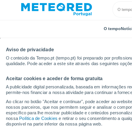
O tempo
Notíc
Aviso de privacidade
O conteúdo da Tempo.pt (tempo.pt) foi preparado por profissiona
qualidade. Pode aceder a este site através das seguintes opçõe
Aceitar cookies e aceder de forma gratuita
Início
França
Normandia
Calvados
Brettevi
A publicidade digital personalizada, baseada em informações r
permite-nos financiar a nossa atividade para continuar a fornec
Tempo em Bretteville-
Ao clicar no botão "Aceitar e continuar", pode aceder ao websit
nossos parceiros, que nos permitem seguir e analisar o compo
07:18
Sexta
específico para lhe mostrar publicidade e conteúdos persona
nossa
Política de Cookies
e retirar o seu consentimento a qua
disponível na parte inferior da nossa página web.
Limpo