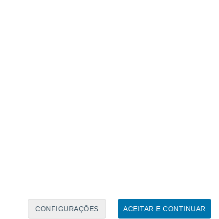
Calendário Lunar
Seg
Ter
Qua
Qui
Sex
Sáb
Domo
7
8
9
10
11
12
13
14
15
16
17
18
19
20
CONFIGURAÇÕES
ACEITAR E CONTINUAR