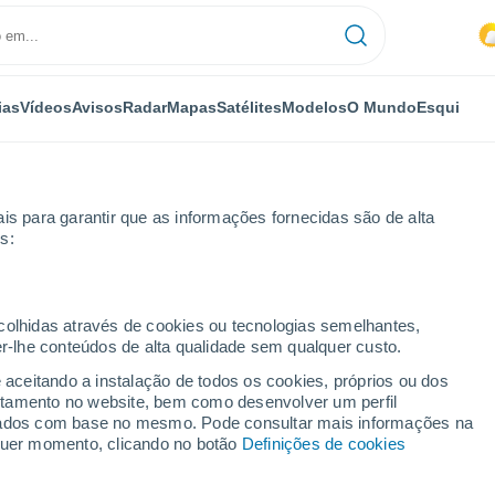
ias
Vídeos
Avisos
Radar
Mapas
Satélites
Modelos
O Mundo
Esqui
is para garantir que as informações fornecidas são de alta
s:
lle-sur-Odon
ecolhidas através de cookies ou tecnologias semelhantes,
er-lhe conteúdos de alta qualidade sem qualquer custo.
sur-Odon
e aceitando a instalação de todos os cookies, próprios ou dos
rtamento no website, bem como desenvolver um perfil
...
lizados com base no mesmo. Pode consultar mais informações na
lquer momento, clicando no botão
Definições de cookies
Por horas
Intervalos nublados nas
próximas horas