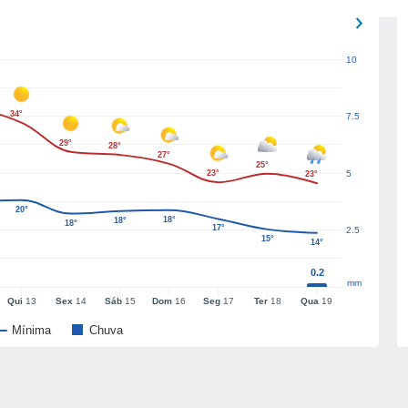
10
34°
7.5
29°
28°
27°
25°
23°
5
23°
20°
18°
18°
18°
17°
2.5
15°
14°
0.2
mm
Qui
13
Sex
14
Sáb
15
Dom
16
Seg
17
Ter
18
Qua
19
Mínima
Chuva