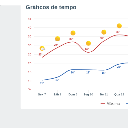
Gráficos de tempo
45
40
36°
35
32°
32°
29°
30
26°
25
23°
20
20°
15
16°
16°
16°
12°
10
11°
°C
Sex
7
Sáb
8
Dom
9
Seg
10
Ter
11
Qua
12
Máxima