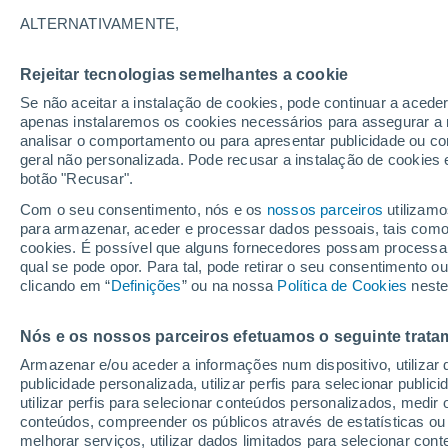
12°
ALTERNATIVAMENTE,
Rejeitar tecnologias semelhantes a cookie
Oeste
Se não aceitar a instalação de cookies, pode continuar a acede
Sensação de 12°
6
-
13 km/
apenas instalaremos os cookies necessários para assegurar a 
analisar o comportamento ou para apresentar publicidade ou co
geral não personalizada. Pode recusar a instalação de cookies 
botão "Recusar".
Última hora
Aviso amarelo de tempo quente neste distrito:
Com o seu consentimento, nós e os
nossos parceiros
utilizamo
39 ºC e noites tropicais; saiba até quando
para armazenar, aceder e processar dados pessoais, tais como a
cookies. É possível que alguns fornecedores possam processa
O Tempo 1 - 7 Dias
Atualidade
Mapas de nuvens
qual se pode opor. Para tal, pode retirar o seu consentimento 
clicando em “
Definições
” ou na nossa
Política de Cookies
neste
Nós e os nossos parceiros efetuamos o seguinte trata
Amanhã
Domingo
S
Hoje
Armazenar e/ou aceder a informações num dispositivo, utilizar da
8 Ago.
9 Ago.
7 Ago.
publicidade personalizada, utilizar perfis para selecionar public
utilizar perfis para selecionar conteúdos personalizados, med
conteúdos, compreender os públicos através de estatísticas ou
melhorar serviços, utilizar dados limitados para selecionar cont