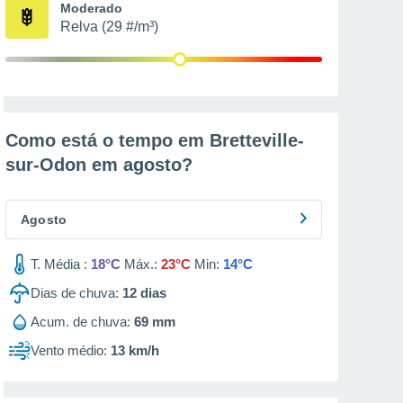
Moderado
Relva (29 #/m³)
Como está o tempo em Bretteville-
sur-Odon em
agosto
?
Agosto
T. Média :
18°C
Máx.:
23°C
Min:
14°C
Dias de chuva:
12
dias
Acum. de chuva:
69 mm
Vento médio:
13 km/h