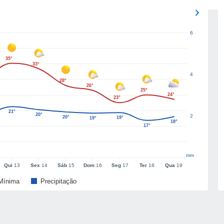
6
35°
33°
4
28°
26°
25°
24°
23°
21°
20°
2
20°
19°
19°
18°
17°
mm
Qui
13
Sex
14
Sáb
15
Dom
16
Seg
17
Ter
18
Qua
19
Mínima
Precipitação