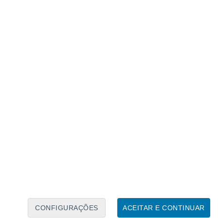
Calendário Lunar
Seg
Ter
Qua
Qui
Sex
Sáb
Domo
7
8
9
10
11
12
13
14
15
16
17
18
19
20
CONFIGURAÇÕES
ACEITAR E CONTINUAR