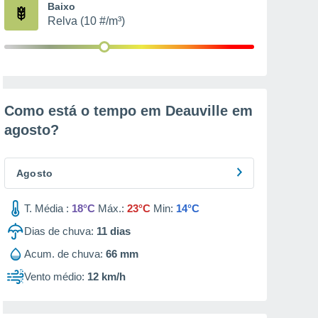
Baixo
Relva (10 #/m³)
Como está o tempo em Deauville em
agosto
?
Agosto
T. Média :
18°C
Máx.:
23°C
Min:
14°C
Dias de chuva:
11
dias
Acum. de chuva:
66 mm
Vento médio:
12 km/h