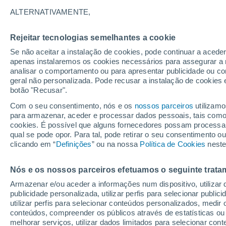
18°
ALTERNATIVAMENTE,
Rejeitar tecnologias semelhantes a cookie
Nordeste
Se não aceitar a instalação de cookies, pode continuar a acede
Sensação de 18°
11
-
20 km
apenas instalaremos os cookies necessários para assegurar a 
analisar o comportamento ou para apresentar publicidade ou co
geral não personalizada. Pode recusar a instalação de cookies 
botão "Recusar".
Última hora
Hoje e amanhã poeiras do Saara “invadem”
Com o seu consentimento, nós e os
nossos parceiros
utilizamo
Portugal: risco de trovoadas no Norte e Centr
para armazenar, aceder e processar dados pessoais, tais como a
aumenta
cookies. É possível que alguns fornecedores possam processa
O Tempo 1 - 7 Dias
Atualidade
Mapas de nuvens
qual se pode opor. Para tal, pode retirar o seu consentimento 
clicando em “
Definições
” ou na nossa
Política de Cookies
neste
Nós e os nossos parceiros efetuamos o seguinte trata
Amanhã
Domingo
S
Hoje
Armazenar e/ou aceder a informações num dispositivo, utilizar da
8 Ago.
9 Ago.
7 Ago.
publicidade personalizada, utilizar perfis para selecionar public
utilizar perfis para selecionar conteúdos personalizados, med
conteúdos, compreender os públicos através de estatísticas ou
melhorar serviços, utilizar dados limitados para selecionar cont