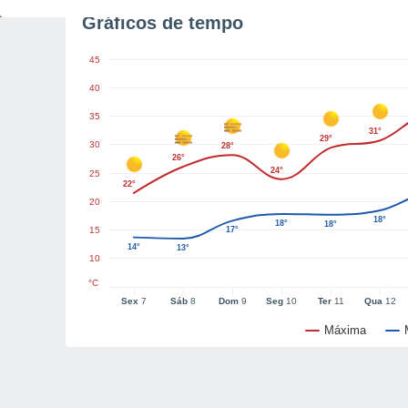
Gráficos de tempo
45
40
35
31°
29°
30
28°
26°
24°
25
22°
20
18°
18°
18°
15
17°
14°
13°
10
°C
Sex
7
Sáb
8
Dom
9
Seg
10
Ter
11
Qua
12
Máxima