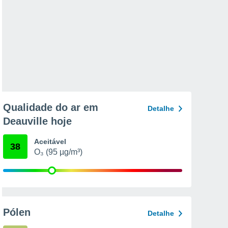
Qualidade do ar em
Detalhe
Deauville hoje
Aceitável
38
O₃ (95 µg/m³)
Pólen
Detalhe