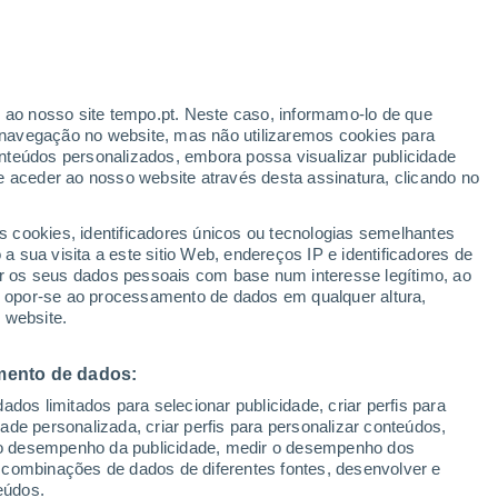
r ao nosso site tempo.pt. Neste caso, informamo-lo de que
/h
navegação no website, mas não utilizaremos cookies para
nteúdos personalizados, embora possa visualizar publicidade
e aceder ao nosso website através desta assinatura, clicando no
s cookies, identificadores únicos ou tecnologias semelhantes
o
 sua visita a este sitio Web, endereços IP e identificadores de
r os seus dados pessoais com base num interesse legítimo, ao
Radar de Chuva
Satélites
Modelos
ou opor-se ao processamento de dados em qualquer altura,
 website.
mento de dados:
egunda
Terça
Quarta
Quinta
dos limitados para selecionar publicidade, criar perfis para
10 Ago.
11 Ago.
12 Ago.
13 Ago.
idade personalizada, criar perfis para personalizar conteúdos,
ir o desempenho da publicidade, medir o desempenho dos
 combinações de dados de diferentes fontes, desenvolver e
eúdos.