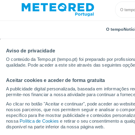
O tempo
Notíc
Aviso de privacidade
O conteúdo da Tempo.pt (tempo.pt) foi preparado por profissiona
qualidade. Pode aceder a este site através das seguintes opçõe
Aceitar cookies e aceder de forma gratuita
Início
França
Normandia
Calvados
Deauvill
A publicidade digital personalizada, baseada em informações r
permite-nos financiar a nossa atividade para continuar a fornec
Tempo em Deauville
Ao clicar no botão "Aceitar e continuar", pode aceder ao websit
nossos parceiros, que nos permitem seguir e analisar o compo
21:42
Sexta
específico para lhe mostrar publicidade e conteúdos persona
nossa
Política de Cookies
e retirar o seu consentimento a qua
disponível na parte inferior da nossa página web.
Limpo