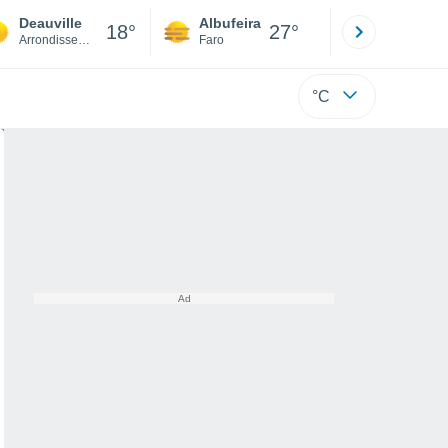
Deauville
Albufeira
Lisboa
18°
27°
Arrondissement of Lisieux
Faro
Lisboa
°C