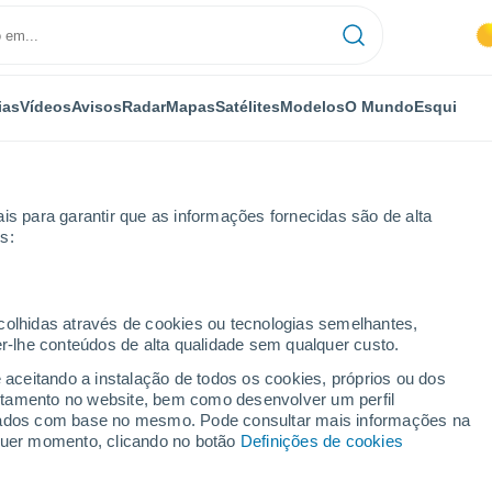
ias
Vídeos
Avisos
Radar
Mapas
Satélites
Modelos
O Mundo
Esqui
is para garantir que as informações fornecidas são de alta
s:
e
ecolhidas através de cookies ou tecnologias semelhantes,
er-lhe conteúdos de alta qualidade sem qualquer custo.
e aceitando a instalação de todos os cookies, próprios ou dos
rtamento no website, bem como desenvolver um perfil
...
lizados com base no mesmo. Pode consultar mais informações na
lquer momento, clicando no botão
Definições de cookies
Por horas
Intervalos nublados nas
próximas horas