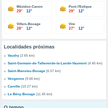
Mézidon-Canon
Pont-l'Evêque
29°
12°
29°
12°
Villers-Bocage
Vire
28°
12°
27°
12°
Localidades próximas
Vaudry
(2.65 km)
Saint-Germain-de-Tallevende-la-Lande-Vaumont
(4.45 km)
Saint-Manvieu-Bocage
(6.57 km)
Vengeons
(9.66 km)
Carville
(10.27 km)
Le Bény-Bocage
(11.45 km)
O tempo...