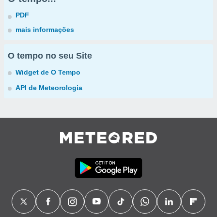
PDF
mais informações
O tempo no seu Site
Widget de O Tempo
API de Meteorologia