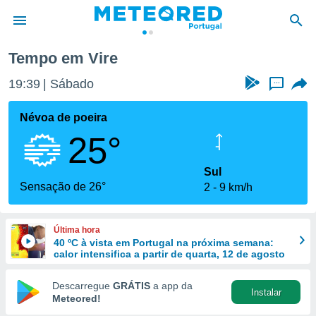
Tempo em Vire
de
19:39
Sábado
...
 da
empo.pt) foi
Névoa de poeira
or
25°
is para
e as
 fornecidas
Sul
 qualidade.
Sensação de 26°
2
9 km/h
r a este
s das
opções:
Última hora
40 ºC à vista em Portugal na próxima semana:
ookies e
calor intensifica a partir de quarta, 12 de agosto
 forma
Descarregue
GRÁTIS
a app da
Instalar
e digital
Meteored!
da,