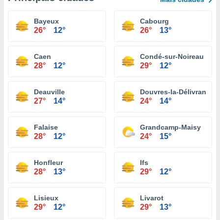
Bayeux
Cabourg
26°
12°
26°
13°
Caen
Condé-sur-Noireau
28°
12°
29°
12°
Deauville
Douvres-la-Délivrande
27°
14°
24°
14°
Falaise
Grandcamp-Maisy
28°
12°
24°
15°
Honfleur
Ifs
28°
13°
29°
12°
Lisieux
Livarot
29°
12°
29°
13°