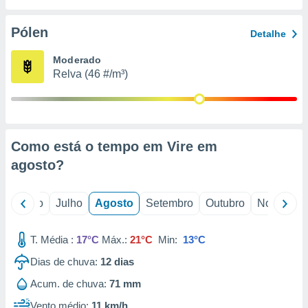
conteúdos.
Pólen
Detalhe
ção
Moderado
ão através
Relva (46 #/m³)
de
,
 e
dos,
publicidade
Como está o tempo em Vire em
s, estudos
agosto
?
a e
mento de
o
Junho
Julho
Agosto
Setembro
Outubro
Novembro
ossos 1199
eiros
T. Média :
17°C
Máx.:
21°C
Min:
13°C
Dias de chuva:
12
dias
Acum. de chuva:
71 mm
Vento médio:
11 km/h