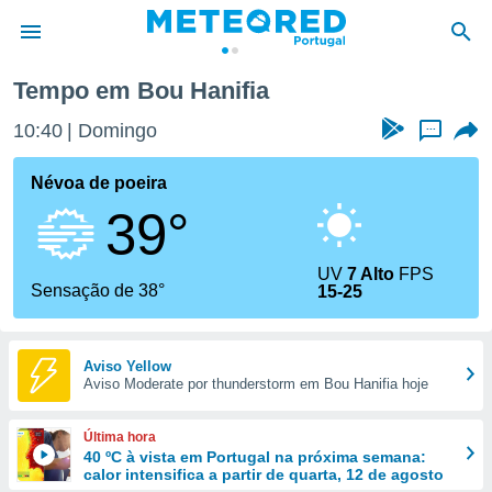
Tempo em Bou Hanifia
de
10:40
Domingo
...
 da
empo.pt) foi
Névoa de poeira
or
39°
is para
e as
 fornecidas
UV
7 Alto
FPS
 qualidade.
Sensação de 38°
15-25
r a este
s das
opções:
Aviso Yellow
Aviso Moderate por thunderstorm em Bou Hanifia hoje
ookies e
 forma
Última hora
e digital
40 ºC à vista em Portugal na próxima semana:
calor intensifica a partir de quarta, 12 de agosto
da,