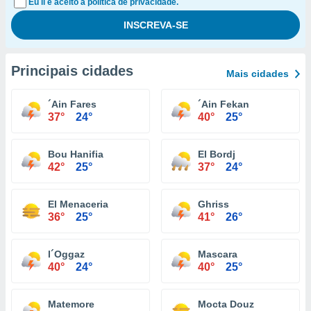
Eu li e aceito a política de privacidade.
Principais cidades
Mais cidades
´Ain Fares
´Ain Fekan
37°
24°
40°
25°
Bou Hanifia
El Bordj
42°
25°
37°
24°
El Menaceria
Ghriss
36°
25°
41°
26°
l´Oggaz
Mascara
40°
24°
40°
25°
Matemore
Mocta Douz