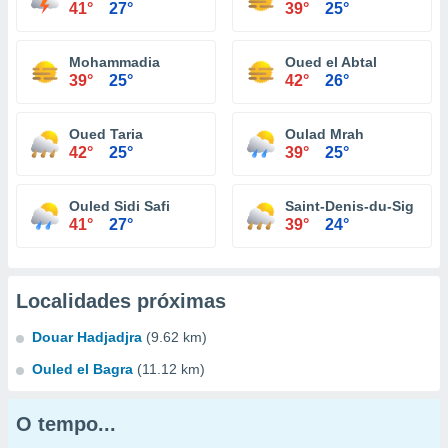
41°
27°
39°
25°
Mohammadia
Oued el Abtal
39°
25°
42°
26°
Oued Taria
Oulad Mrah
42°
25°
39°
25°
Ouled Sidi Safi
Saint-Denis-du-Sig
41°
27°
39°
24°
Localidades próximas
Douar Hadjadjra
(9.62 km)
Ouled el Bagra
(11.12 km)
O tempo...