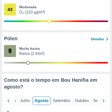
conteúdos.
Moderada
43
O₃ (110 µg/m³)
ção
ão através
de
,
 e
Pólen
Detalhe
dos,
Muito baixo
publicidade
Relva (2 #/m³)
s, estudos
a e
mento de
ossos 1199
Como está o tempo em Bou Hanifia em
eiros
agosto
?
o
Junho
Julho
Agosto
Setembro
Outubro
Novembro