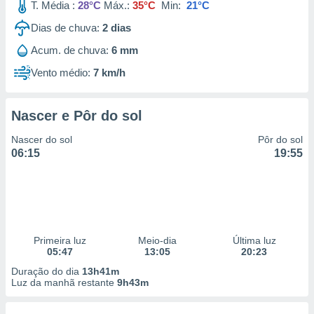
T. Média :
28°C
Máx.:
35°C
Min:
21°C
Dias de chuva:
2
dias
Acum. de chuva:
6 mm
Vento médio:
7 km/h
Nascer e Pôr do sol
Nascer do sol
Pôr do sol
06:15
19:55
Primeira luz
Meio-dia
Última luz
05:47
13:05
20:23
Duração do dia
13h41m
Luz da manhã restante
9h43m