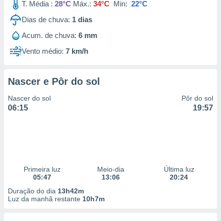
T. Média :
28°C
Máx.:
34°C
Min:
22°C
Dias de chuva:
1
dias
Acum. de chuva:
6 mm
Vento médio:
7 km/h
Nascer e Pôr do sol
Nascer do sol
Pôr do sol
06:15
19:57
Primeira luz
Meio-dia
Última luz
05:47
13:06
20:24
Duração do dia
13h42m
Luz da manhã restante
10h7m