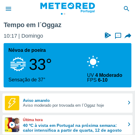
Tempo em l´Oggaz
de
10:17
Domingo
...
 da
empo.pt) foi
Névoa de poeira
or
33°
is para
e as
 fornecidas
UV
4 Moderado
 qualidade.
Sensação de 37°
FPS
6-10
r a este
s das
opções:
Aviso amarelo
Aviso moderado por trovoada em l´Oggaz hoje
ookies e
 forma
Última hora
e digital
40 ºC à vista em Portugal na próxima semana:
calor intensifica a partir de quarta, 12 de agosto
da,