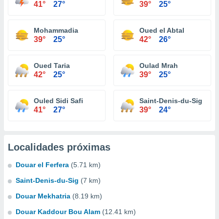
41°
27°
39°
25°
Mohammadia
Oued el Abtal
39°
25°
42°
26°
Oued Taria
Oulad Mrah
42°
25°
39°
25°
Ouled Sidi Safi
Saint-Denis-du-Sig
41°
27°
39°
24°
Localidades próximas
Douar el Ferfera
(5.71 km)
Saint-Denis-du-Sig
(7 km)
Douar Mekhatria
(8.19 km)
Douar Kaddour Bou Alam
(12.41 km)