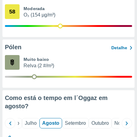
conteúdos.
Moderada
58
O₃ (154 µg/m³)
ção
ão através
de
,
 e
Pólen
Detalhe
dos,
Muito baixo
publicidade
Relva (2 #/m³)
s, estudos
a e
mento de
ossos 1199
Como está o tempo em l´Oggaz em
eiros
agosto
?
o
Junho
Julho
Agosto
Setembro
Outubro
Novembro