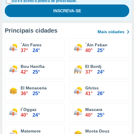
Eu li e aceito a política de privacidade.
Principais cidades
Mais cidades
´Ain Fares
´Ain Fekan
37°
24°
40°
25°
Bou Hanifia
El Bordj
42°
25°
37°
24°
El Menaceria
Ghriss
36°
25°
41°
26°
l´Oggaz
Mascara
40°
24°
40°
25°
Matemore
Mocta Douz