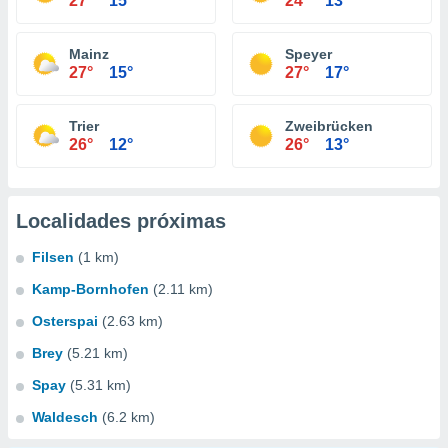
27°
15°
24°
13°
Mainz
Speyer
27°
15°
27°
17°
Trier
Zweibrücken
26°
12°
26°
13°
Localidades próximas
Filsen
(1 km)
Kamp-Bornhofen
(2.11 km)
Osterspai
(2.63 km)
Brey
(5.21 km)
Spay
(5.31 km)
Waldesch
(6.2 km)