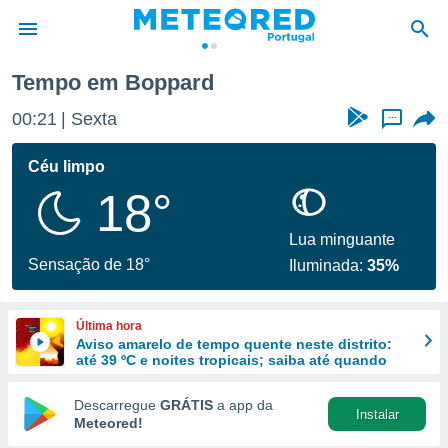
Tempo em Boppard
de
00:21
Sexta
...
 da
empo.pt) foi
Céu limpo
or
18°
is para
e as
 fornecidas
Lua minguante
 qualidade.
Sensação de 18°
Iluminada:
35%
r a este
s das
opções:
Última hora
Aviso amarelo de tempo quente neste distrito:
ookies e
até 39 ºC e noites tropicais; saiba até quando
 forma
Descarregue
GRÁTIS
a app da
Instalar
e digital
Meteored!
da,