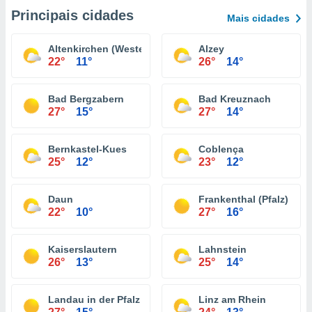
Principais cidades
Mais cidades
Altenkirchen (Westerwald)
Alzey
22°
11°
26°
14°
Bad Bergzabern
Bad Kreuznach
27°
15°
27°
14°
Bernkastel-Kues
Coblença
25°
12°
23°
12°
Daun
Frankenthal (Pfalz)
22°
10°
27°
16°
Kaiserslautern
Lahnstein
26°
13°
25°
14°
Landau in der Pfalz
Linz am Rhein