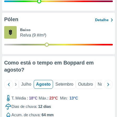
conteúdos.
ção
Pólen
Detalhe
ão através
de
Baixo
,
Relva (9 #/m³)
 e
dos,
publicidade
s, estudos
Como está o tempo em Boppard em
a e
mento de
agosto
?
ossos 1199
o
Junho
Julho
Agosto
Setembro
Outubro
Novembro
eiros
T. Média :
18°C
Máx.:
23°C
Min:
13°C
Dias de chuva:
12
dias
Acum. de chuva:
64 mm