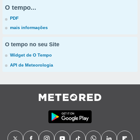
O tempo...
PDF
mais informações
O tempo no seu Site
Widget de O Tempo
API de Meteorologia