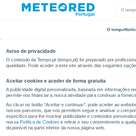
O tempo
Notíc
Aviso de privacidade
O conteúdo da Tempo.pt (tempo.pt) foi preparado por profissiona
qualidade. Pode aceder a este site através das seguintes opçõe
Aceitar cookies e aceder de forma gratuita
Início
Brasil
Estado do Pará
Bom Futuro
A publicidade digital personalizada, baseada em informações r
permite-nos financiar a nossa atividade para continuar a fornec
Tempo em Bom Futuro 
Ao clicar no botão "Aceitar e continuar", pode aceder ao websit
nossos parceiros, que nos permitem seguir e analisar o compo
13:55
Sexta
específico para lhe mostrar publicidade e conteúdos persona
nossa
Política de Cookies
e retirar o seu consentimento a qua
disponível na parte inferior da nossa página web.
Chuva fraca