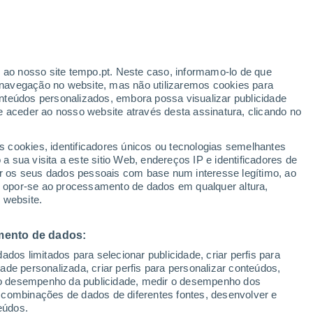
r ao nosso site tempo.pt. Neste caso, informamo-lo de que
navegação no website, mas não utilizaremos cookies para
nteúdos personalizados, embora possa visualizar publicidade
e aceder ao nosso website através desta assinatura, clicando no
s cookies, identificadores únicos ou tecnologias semelhantes
o
 sua visita a este sitio Web, endereços IP e identificadores de
r os seus dados pessoais com base num interesse legítimo, ao
adar de Chuva
Satélites
Modelos
ou opor-se ao processamento de dados em qualquer altura,
 website.
mento de dados:
egunda
Terça
Quarta
Quinta
dos limitados para selecionar publicidade, criar perfis para
10 Ago.
11 Ago.
12 Ago.
13 Ago.
idade personalizada, criar perfis para personalizar conteúdos,
ir o desempenho da publicidade, medir o desempenho dos
 combinações de dados de diferentes fontes, desenvolver e
eúdos.
60%
60%