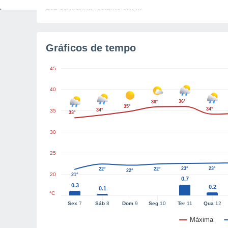
Luz da manhã restante
5h7m
Gráficos de tempo
45
40
36°
36°
35°
34°
34°
35
33°
30
25
23°
23°
22°
22°
22°
20
21°
0.7
0.3
0.2
0.1
°C
Sex
7
Sáb
8
Dom
9
Seg
10
Ter
11
Qua
12
Máxima