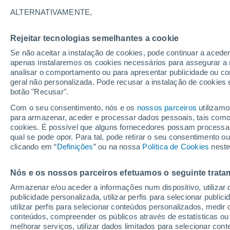
33°
ALTERNATIVAMENTE,
Rejeitar tecnologias semelhantes a cookie
30%
Se não aceitar a instalação de cookies, pode continuar a acede
Sensação de 34°
0.2 mm
apenas instalaremos os cookies necessários para assegurar a 
analisar o comportamento ou para apresentar publicidade ou co
geral não personalizada. Pode recusar a instalação de cookies 
botão "Recusar".
Última hora
Hoje e amanhã poeiras do Saara “invadem”
Com o seu consentimento, nós e os
nossos parceiros
utilizamo
Portugal: risco de trovoadas no Norte e Centr
para armazenar, aceder e processar dados pessoais, tais como a
aumenta
cookies. É possível que alguns fornecedores possam processa
O Tempo 1 - 7 Dias
Atualidade
Mapas de chuva
R
qual se pode opor. Para tal, pode retirar o seu consentimento 
clicando em “
Definições
” ou na nossa
Política de Cookies
neste
Nós e os nossos parceiros efetuamos o seguinte trata
Amanhã
Domingo
S
Hoje
Armazenar e/ou aceder a informações num dispositivo, utilizar da
8 Ago.
9 Ago.
7 Ago.
publicidade personalizada, utilizar perfis para selecionar public
utilizar perfis para selecionar conteúdos personalizados, med
conteúdos, compreender os públicos através de estatísticas ou
melhorar serviços, utilizar dados limitados para selecionar cont
30%
30%