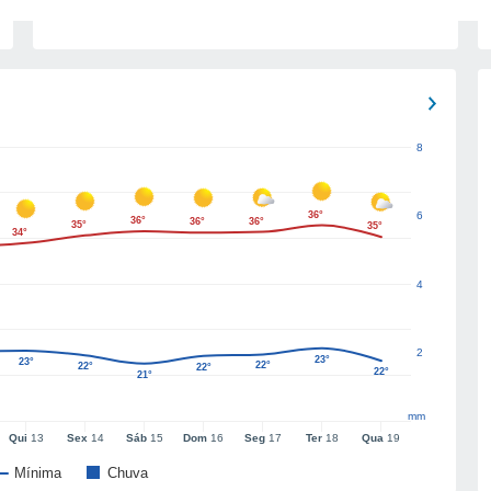
8
36°
6
36°
36°
36°
35°
35°
34°
4
2
23°
23°
22°
22°
22°
22°
21°
mm
Qui
13
Sex
14
Sáb
15
Dom
16
Seg
17
Ter
18
Qua
19
Mínima
Chuva