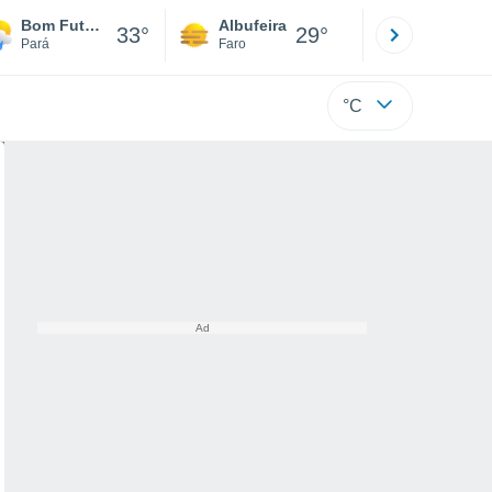
Bom Futuro
Albufeira
Lisboa
33°
29°
Pará
Faro
Lisboa
°C