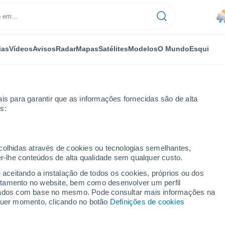
ias
Vídeos
Avisos
Radar
Mapas
Satélites
Modelos
O Mundo
Esqui
is para garantir que as informações fornecidas são de alta
s:
ecolhidas através de cookies ou tecnologias semelhantes,
er-lhe conteúdos de alta qualidade sem qualquer custo.
- PA
e aceitando a instalação de todos os cookies, próprios ou dos
rtamento no website, bem como desenvolver um perfil
...
lizados com base no mesmo. Pode consultar mais informações na
lquer momento, clicando no botão
Definições de cookies
Por horas
Intervalos nublados nas
próximas horas