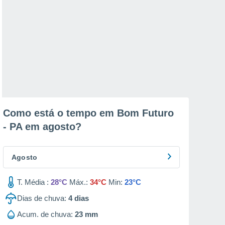
Como está o tempo em Bom Futuro
- PA em
agosto
?
Agosto
T. Média :
28°C
Máx.:
34°C
Min:
23°C
Dias de chuva:
4
dias
Acum. de chuva:
23 mm