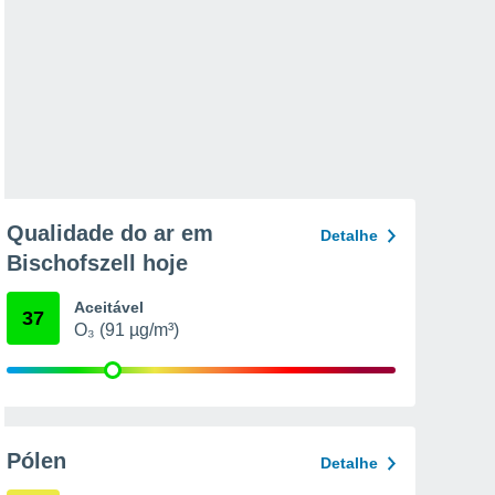
Qualidade do ar em
Detalhe
Bischofszell hoje
Aceitável
37
O₃ (91 µg/m³)
Pólen
Detalhe