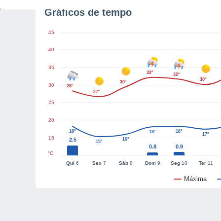
Gráficos de tempo
45
40
35
32°
32°
30°
30°
30
28°
27°
25
20
18°
18°
18°
17°
15
2.5
16°
15°
0.8
0.9
°C
Qui
6
Sex
7
Sáb
8
Dom
9
Seg
10
Ter
11
Máxima