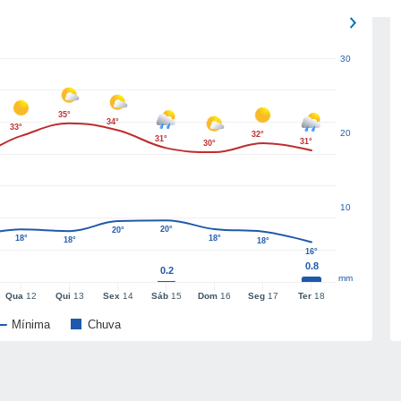
30
35°
34°
33°
20
32°
31°
31°
30°
10
20°
20°
18°
18°
18°
18°
16°
0.8
0.2
mm
Qua
12
Qui
13
Sex
14
Sáb
15
Dom
16
Seg
17
Ter
18
Mínima
Chuva