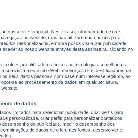
r ao nosso site tempo.pt. Neste caso, informamo-lo de que
navegação no website, mas não utilizaremos cookies para
nteúdos personalizados, embora possa visualizar publicidade
e aceder ao nosso website através desta assinatura, clicando no
s cookies, identificadores únicos ou tecnologias semelhantes
gal
 sua visita a este sitio Web, endereços IP e identificadores de
r os seus dados pessoais com base num interesse legítimo, ao
adar de Chuva
Satélites
Modelos
ou opor-se ao processamento de dados em qualquer altura,
 website.
mento de dados:
omingo
Segunda
Terça
Quarta
dos limitados para selecionar publicidade, criar perfis para
9 Ago.
10 Ago.
11 Ago.
12 Ago.
idade personalizada, criar perfis para personalizar conteúdos,
ir o desempenho da publicidade, medir o desempenho dos
 combinações de dados de diferentes fontes, desenvolver e
eúdos.
50%
70%