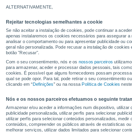
19°
ALTERNATIVAMENTE,
Rejeitar tecnologias semelhantes a cookie
Sudoeste
Se não aceitar a instalação de cookies, pode continuar a acede
Sensação de 19°
4
-
7 km/h
apenas instalaremos os cookies necessários para assegurar a 
analisar o comportamento ou para apresentar publicidade ou co
geral não personalizada. Pode recusar a instalação de cookies 
botão "Recusar".
Última hora
Subida das temperaturas, poeiras do Saara e
Com o seu consentimento, nós e os
nossos parceiros
utilizamo
chuva: datas e zonas mais afetadas em Portu
para armazenar, aceder e processar dados pessoais, tais como a
cookies. É possível que alguns fornecedores possam processa
O Tempo 1 - 7 Dias
Atualidade
Mapas de chuva
R
qual se pode opor. Para tal, pode retirar o seu consentimento 
clicando em “
Definições
” ou na nossa
Política de Cookies
neste
Nós e os nossos parceiros efetuamos o seguinte trata
Amanhã
Sábado
D
Hoje
Armazenar e/ou aceder a informações num dispositivo, utilizar da
7 Ago.
8 Ago.
6 Ago.
publicidade personalizada, utilizar perfis para selecionar public
utilizar perfis para selecionar conteúdos personalizados, med
conteúdos, compreender os públicos através de estatísticas ou
melhorar serviços, utilizar dados limitados para selecionar cont
80%