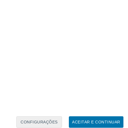
Calendário Lunar
Seg
Ter
Qua
Qui
Sex
Sáb
Domo
6
7
8
9
10
11
12
13
14
15
16
17
18
19
CONFIGURAÇÕES
ACEITAR E CONTINUAR