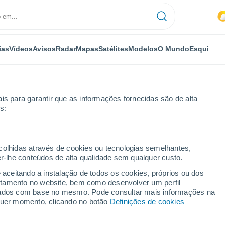
ias
Vídeos
Avisos
Radar
Mapas
Satélites
Modelos
O Mundo
Esqui
is para garantir que as informações fornecidas são de alta
s:
ecolhidas através de cookies ou tecnologias semelhantes,
er-lhe conteúdos de alta qualidade sem qualquer custo.
e aceitando a instalação de todos os cookies, próprios ou dos
rtamento no website, bem como desenvolver um perfil
...
lizados com base no mesmo. Pode consultar mais informações na
lquer momento, clicando no botão
Definições de cookies
Por horas
Chuva fraca nas próximas horas