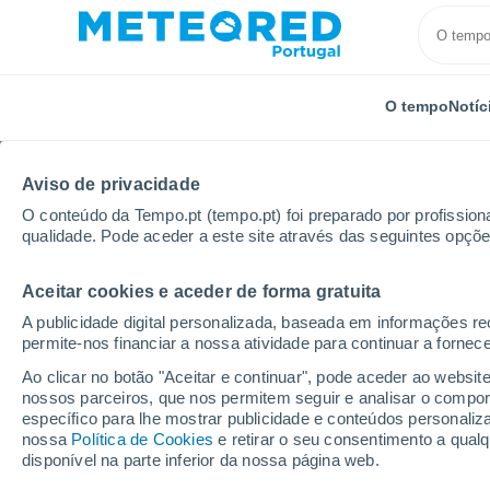
O tempo
Notíc
Aviso de privacidade
O conteúdo da Tempo.pt (tempo.pt) foi preparado por profissiona
qualidade. Pode aceder a este site através das seguintes opçõe
Aceitar cookies e aceder de forma gratuita
Início
Suíça
Turgóvia
Bischofszell
A publicidade digital personalizada, baseada em informações r
permite-nos financiar a nossa atividade para continuar a fornec
Tempo em Bischofszell
Ao clicar no botão "Aceitar e continuar", pode aceder ao websit
nossos parceiros, que nos permitem seguir e analisar o compo
07:13
Quinta
específico para lhe mostrar publicidade e conteúdos persona
nossa
Política de Cookies
e retirar o seu consentimento a qua
disponível na parte inferior da nossa página web.
Nuvens dispersas