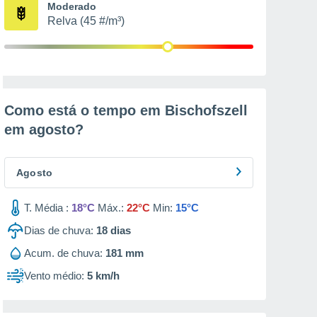
Moderado
Relva (45 #/m³)
Como está o tempo em Bischofszell
em
agosto
?
Agosto
T. Média :
18°C
Máx.:
22°C
Min:
15°C
Dias de chuva:
18
dias
Acum. de chuva:
181 mm
Vento médio:
5 km/h