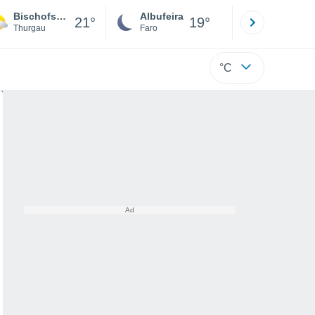
Bischofszell
Albufeira
Lisboa
21°
19°
Thurgau
Faro
Lisboa
°C