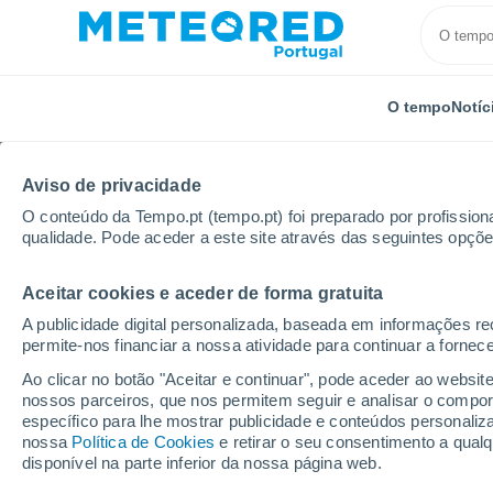
O tempo
Notíc
Aviso de privacidade
O conteúdo da Tempo.pt (tempo.pt) foi preparado por profissiona
qualidade. Pode aceder a este site através das seguintes opçõe
Aceitar cookies e aceder de forma gratuita
Início
Alemanha
Hesse
Biedenkopf
A publicidade digital personalizada, baseada em informações r
permite-nos financiar a nossa atividade para continuar a fornec
Tempo em Biedenkopf
Ao clicar no botão "Aceitar e continuar", pode aceder ao websit
nossos parceiros, que nos permitem seguir e analisar o compo
17:24
Sábado
específico para lhe mostrar publicidade e conteúdos persona
nossa
Política de Cookies
e retirar o seu consentimento a qua
disponível na parte inferior da nossa página web.
Limpo