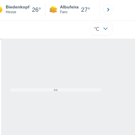
Biedenkopf
Albufeira
Lisboa
26°
27°
Hesse
Faro
Lisboa
°C