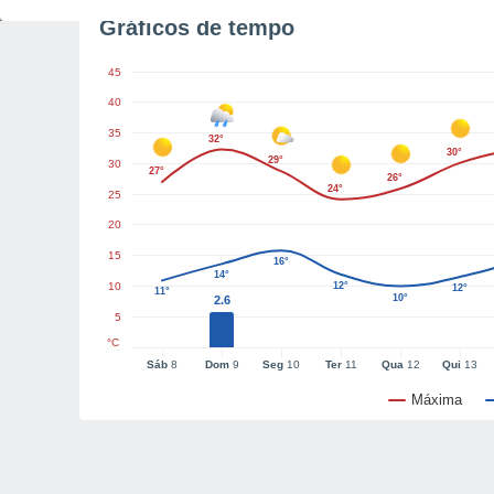
Gráficos de tempo
45
40
35
32°
30°
29°
30
27°
26°
24°
25
20
15
16°
14°
10
12°
12°
11°
10°
2.6
5
°C
Sáb
8
Dom
9
Seg
10
Ter
11
Qua
12
Qui
13
Máxima