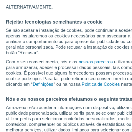
26°
ALTERNATIVAMENTE,
Rejeitar tecnologias semelhantes a cookie
Sudeste
Se não aceitar a instalação de cookies, pode continuar a acede
Sensação de 26°
7
-
21 km/
apenas instalaremos os cookies necessários para assegurar a 
analisar o comportamento ou para apresentar publicidade ou co
geral não personalizada. Pode recusar a instalação de cookies 
botão "Recusar".
Última hora
40 ºC à vista em Portugal na próxima semana
Com o seu consentimento, nós e os
nossos parceiros
utilizamo
calor intensifica a partir de quarta, 12 de ago
para armazenar, aceder e processar dados pessoais, tais como a
cookies. É possível que alguns fornecedores possam processa
O Tempo 1 - 7 Dias
Atualidade
Mapas de temperat
qual se pode opor. Para tal, pode retirar o seu consentimento 
clicando em “
Definições
” ou na nossa
Política de Cookies
neste
Nós e os nossos parceiros efetuamos o seguinte trata
Amanhã
Segunda
Hoje
Armazenar e/ou aceder a informações num dispositivo, utilizar da
9 Ago.
10 Ago.
8 Ago.
publicidade personalizada, utilizar perfis para selecionar public
utilizar perfis para selecionar conteúdos personalizados, med
conteúdos, compreender os públicos através de estatísticas ou
melhorar serviços, utilizar dados limitados para selecionar cont
40%