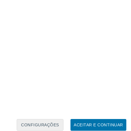
Calendário Lunar
Seg
Ter
Qua
Qui
Sex
Sáb
Domo
8
9
10
11
12
13
14
15
16
17
18
19
20
21
CONFIGURAÇÕES
ACEITAR E CONTINUAR