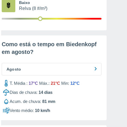
Baixo
Relva (8 #/m³)
Como está o tempo em Biedenkopf
em
agosto
?
Agosto
T. Média :
17°C
Máx.:
21°C
Min:
12°C
Dias de chuva:
14
dias
Acum. de chuva:
81 mm
Vento médio:
10 km/h