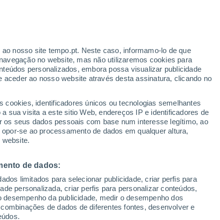
Sobem as temperaturas
Durante o dia de amanhã
r ao nosso site tempo.pt. Neste caso, informamo-lo de que
h
navegação no website, mas não utilizaremos cookies para
nteúdos personalizados, embora possa visualizar publicidade
e aceder ao nosso website através desta assinatura, clicando no
:
s cookies, identificadores únicos ou tecnologias semelhantes
sto
 sua visita a este sitio Web, endereços IP e identificadores de
r os seus dados pessoais com base num interesse legítimo, ao
ura
Radar de Chuva
Satélites
Modelos
ou opor-se ao processamento de dados em qualquer altura,
 website.
mento de dados:
Terça
Quarta
Quinta
Sexta
dos limitados para selecionar publicidade, criar perfis para
11 Ago.
12 Ago.
13 Ago.
14 Ago.
idade personalizada, criar perfis para personalizar conteúdos,
ir o desempenho da publicidade, medir o desempenho dos
 combinações de dados de diferentes fontes, desenvolver e
eúdos.