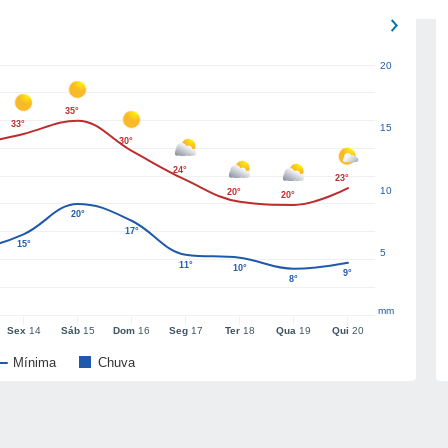
20
35°
33°
15
30°
24°
23°
10
20°
20°
20°
17°
15°
5
11°
10°
9°
8°
mm
Sex
14
Sáb
15
Dom
16
Seg
17
Ter
18
Qua
19
Qui
20
Mínima
Chuva