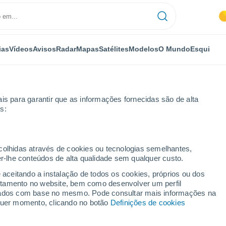
ias
Vídeos
Avisos
Radar
Mapas
Satélites
Modelos
O Mundo
Esqui
is para garantir que as informações fornecidas são de alta
s:
ecolhidas através de cookies ou tecnologias semelhantes,
er-lhe conteúdos de alta qualidade sem qualquer custo.
e aceitando a instalação de todos os cookies, próprios ou dos
rtamento no website, bem como desenvolver um perfil
...
lizados com base no mesmo. Pode consultar mais informações na
lquer momento, clicando no botão
Definições de cookies
Por horas
Céu limpo nas próximas horas