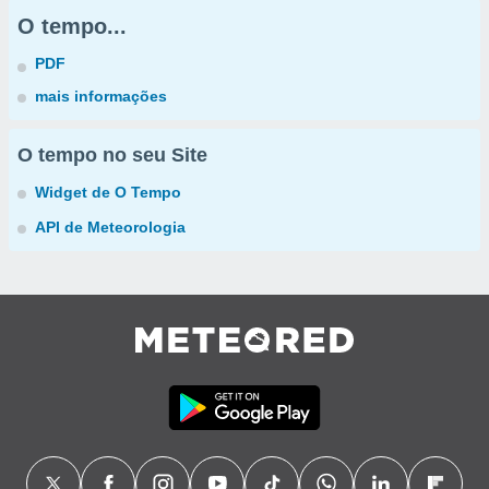
O tempo...
PDF
mais informações
O tempo no seu Site
Widget de O Tempo
API de Meteorologia