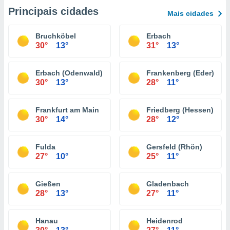
Principais cidades
Mais cidades
Bruchköbel
Erbach
30°
13°
31°
13°
Erbach (Odenwald)
Frankenberg (Eder)
30°
13°
28°
11°
Frankfurt am Main
Friedberg (Hessen)
30°
14°
28°
12°
Fulda
Gersfeld (Rhön)
27°
10°
25°
11°
Gießen
Gladenbach
28°
13°
27°
11°
Hanau
Heidenrod