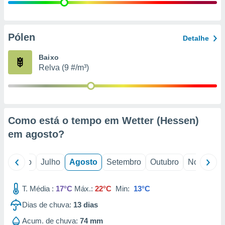
conteúdos.
ção
Pólen
Detalhe
ão através
de
Baixo
,
Relva (9 #/m³)
 e
dos,
publicidade
s, estudos
Como está o tempo em Wetter (Hessen)
a e
mento de
em
agosto
?
ossos 1199
o
Junho
Julho
Agosto
Setembro
Outubro
Novembro
eiros
T. Média :
17°C
Máx.:
22°C
Min:
13°C
Dias de chuva:
13
dias
Acum. de chuva:
74 mm