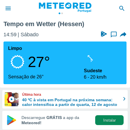
Tempo em Wetter (Hessen)
de
14:59
Sábado
...
 da
empo.pt) foi
Limpo
or
27°
is para
e as
 fornecidas
Sudeste
 qualidade.
Sensação de 26°
6
20 km/h
r a este
s das
opções:
Última hora
40 ºC à vista em Portugal na próxima semana:
ookies e
calor intensifica a partir de quarta, 12 de agosto
 forma
Descarregue
GRÁTIS
a app da
Instalar
e digital
Meteored!
da,