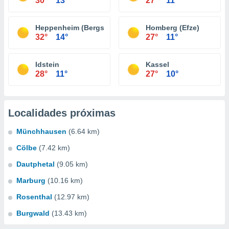
30°
13°
27°
11°
Heppenheim (Bergstraße)
Homberg (Efze)
32°
14°
27°
11°
Idstein
Kassel
28°
11°
27°
10°
Localidades próximas
Münchhausen
(6.64 km)
Cölbe
(7.42 km)
Dautphetal
(9.05 km)
Marburg
(10.16 km)
Rosenthal
(12.97 km)
Burgwald
(13.43 km)