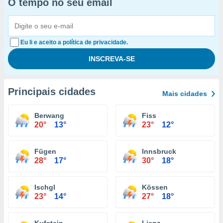
O tempo no seu email
Eu li e aceito a política de privacidade.
Principais cidades
Mais cidades
Berwang
Fiss
20°
13°
23°
12°
Fügen
Innsbruck
28°
17°
30°
18°
Ischgl
Kössen
23°
14°
27°
18°