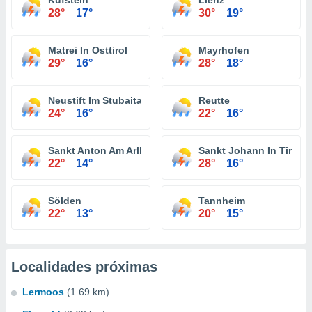
Kufstein
Lienz
28°
17°
30°
19°
Matrei In Osttirol
Mayrhofen
29°
16°
28°
18°
Neustift Im Stubaital
Reutte
24°
16°
22°
16°
Sankt Anton Am Arlberg
Sankt Johann In Tirol
22°
14°
28°
16°
Sölden
Tannheim
22°
13°
20°
15°
Localidades próximas
Lermoos
(1.69 km)