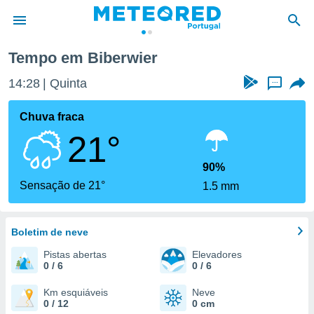
Tempo em Biberwier
de
14:28
Quinta
...
 da
empo.pt) foi
Chuva fraca
or
21°
is para
e as
 fornecidas
90%
 qualidade.
Sensação de 21°
1.5 mm
r a este
s das
opções:
Boletim de neve
ookies e
Pistas abertas
Elevadores
 forma
0 / 6
0 / 6
e digital
Km esquiáveis
Neve
0 / 12
0 cm
da,