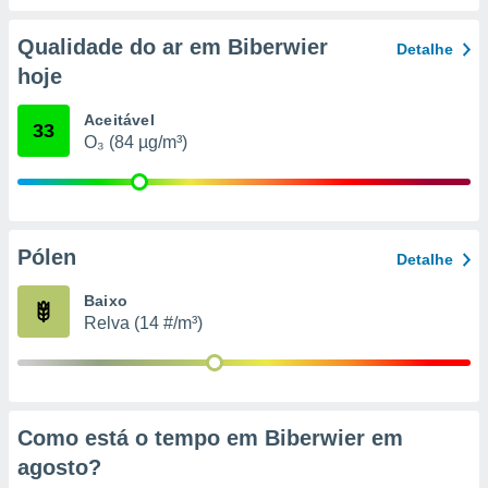
conteúdos.
Qualidade do ar em Biberwier
Detalhe
ção
hoje
ão através
de
Aceitável
33
,
O₃ (84 µg/m³)
 e
dos,
publicidade
s, estudos
Pólen
Detalhe
a e
mento de
Baixo
Relva (14 #/m³)
ossos 1199
eiros
Como está o tempo em Biberwier em
agosto
?