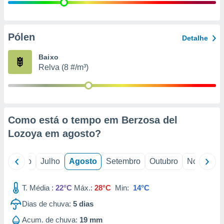
conteúdos.
ção
Pólen
Detalhe
ão através
de
Baixo
,
Relva (8 #/m³)
 e
dos,
publicidade
s, estudos
Como está o tempo em Berzosa del
a e
mento de
Lozoya em
agosto
?
ossos 1199
o
Junho
Julho
Agosto
Setembro
Outubro
Novembro
eiros
T. Média :
22°C
Máx.:
28°C
Min:
14°C
Dias de chuva:
5
dias
Acum. de chuva:
19 mm