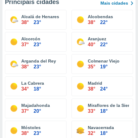
Principais cidades
Mais cidades
Alcalá de Henares
Alcobendas
38°
23°
38°
22°
Alcorcón
Aranjuez
37°
23°
40°
22°
Arganda del Rey
Colmenar Viejo
38°
23°
35°
19°
La Cabrera
Madrid
34°
18°
38°
24°
Majadahonda
Miraflores de la Sierra
37°
20°
33°
18°
Móstoles
Navacerrada
38°
23°
32°
18°