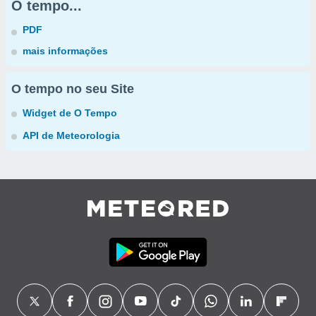
O tempo...
PDF
mais informações
O tempo no seu Site
Widget de O Tempo
API de Meteorologia