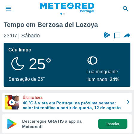
a
Tempo em Berzosa del Lozoya
de
23:07
Sábado
...
 da
empo.pt) foi
Céu limpo
or
25°
is para
e as
 fornecidas
Lua minguante
 qualidade.
Sensação de 25°
Iluminada:
24%
r a este
s das
opções:
Última hora
40 ºC à vista em Portugal na próxima semana:
ookies e
calor intensifica a partir de quarta, 12 de agosto
 forma
Descarregue
GRÁTIS
a app da
Instalar
e digital
Meteored!
da,