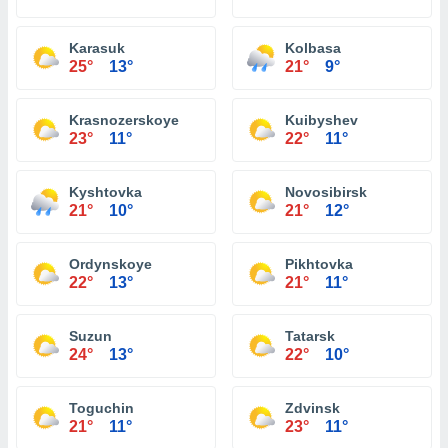
Karasuk
Kolbasa
25°
13°
21°
9°
Krasnozerskoye
Kuibyshev
23°
11°
22°
11°
Kyshtovka
Novosibirsk
21°
10°
21°
12°
Ordynskoye
Pikhtovka
22°
13°
21°
11°
Suzun
Tatarsk
24°
13°
22°
10°
Toguchin
Zdvinsk
21°
11°
23°
11°