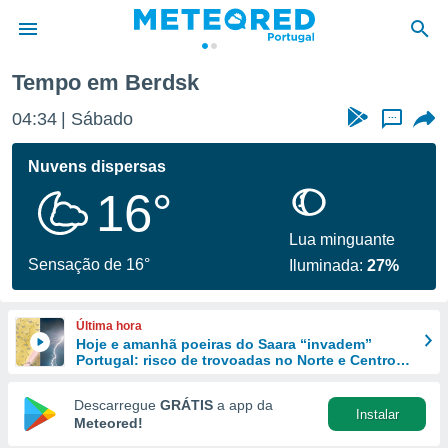
Tempo em Berdsk
de
04:34
Sábado
...
 da
empo.pt) foi
Nuvens dispersas
or
16°
is para
e as
 fornecidas
Lua minguante
 qualidade.
Sensação de 16°
Iluminada:
27%
r a este
s das
opções:
Última hora
Hoje e amanhã poeiras do Saara “invadem”
ookies e
Portugal: risco de trovoadas no Norte e Centro
 forma
aumenta
Descarregue
GRÁTIS
a app da
Instalar
e digital
Meteored!
da,