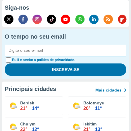
Siga-nos
O tempo no seu email
Eu li e aceito a política de privacidade.
Principais cidades
Mais cidades
Berdsk
Bolotnoye
21°
14°
20°
11°
Chulym
Iskitim
22°
12°
21°
13°