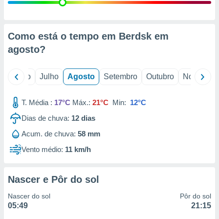
conteúdos.
ção
Como está o tempo em Berdsk em
ão através
agosto
?
de
,
 e
o
Junho
Julho
Agosto
Setembro
Outubro
Novembro
dos,
publicidade
T. Média :
17°C
Máx.:
21°C
Min:
12°C
s, estudos
Dias de chuva:
12
dias
a e
mento de
Acum. de chuva:
58 mm
Vento médio:
11 km/h
ossos 1199
eiros
Nascer e Pôr do sol
Nascer do sol
Pôr do sol
05:49
21:15