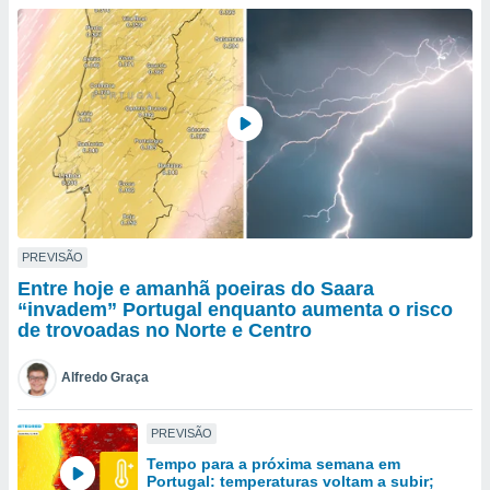
para lhe
licidade e
ados com
esmo. Pode
ais
s na nossa
 Cookies
e
u
nto a
omento,
 botão
de cookies
PREVISÃO
na parte
Entre hoje e amanhã poeiras do Saara
nossa
“invadem” Portugal enquanto aumenta o risco
.
de trovoadas no Norte e Centro
IVAMENTE,
Alfredo Graça
as
PREVISÃO
tes a
Tempo para a próxima semana em
Portugal: temperaturas voltam a subir;