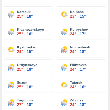
Karasuk
Kolbasa
25°
18°
23°
15°
Krasnozerskoye
Kuibyshev
25°
16°
24°
17°
Kyshtovka
Novosibirsk
24°
15°
24°
18°
Ordynskoye
Pikhtovka
25°
19°
24°
17°
Suzun
Tatarsk
25°
18°
24°
16°
Toguchin
Zdvinsk
27°
18°
24°
18°