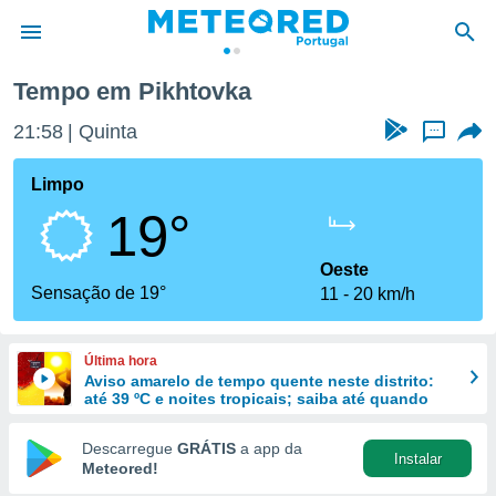
Tempo em Pikhtovka
de
21:58
Quinta
...
 da
empo.pt) foi
Limpo
or
19°
is para
e as
 fornecidas
Oeste
 qualidade.
Sensação de 19°
11
20 km/h
r a este
s das
opções:
Última hora
Aviso amarelo de tempo quente neste distrito:
ookies e
até 39 ºC e noites tropicais; saiba até quando
 forma
Descarregue
GRÁTIS
a app da
Instalar
e digital
Meteored!
da,