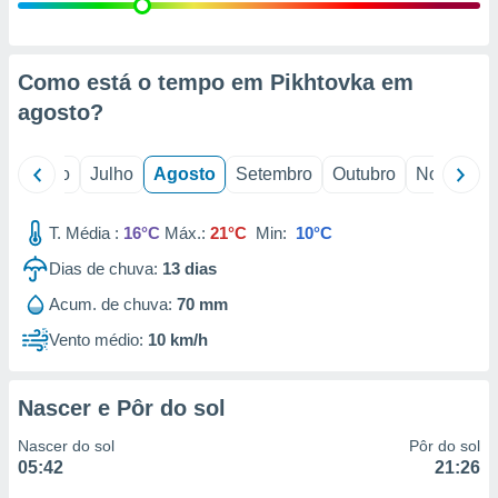
conteúdos.
ção
Como está o tempo em Pikhtovka em
ão através
agosto
?
de
,
 e
o
Junho
Julho
Agosto
Setembro
Outubro
Novembro
dos,
publicidade
T. Média :
16°C
Máx.:
21°C
Min:
10°C
s, estudos
Dias de chuva:
13
dias
a e
mento de
Acum. de chuva:
70 mm
Vento médio:
10 km/h
ossos 1199
eiros
Nascer e Pôr do sol
Nascer do sol
Pôr do sol
05:42
21:26