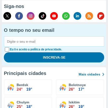
Siga-nos
O tempo no seu email
Eu li e aceito a política de privacidade.
Principais cidades
Mais cidades
Berdsk
Bolotnoye
24°
19°
26°
17°
Chulym
Iskitim
25°
18°
26°
19°