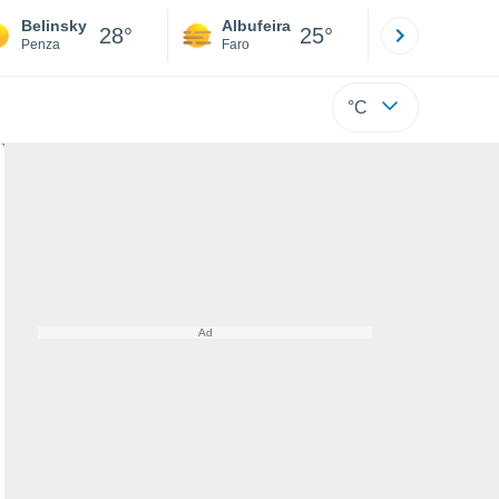
Belinsky
Albufeira
Lisboa
28°
25°
Penza
Faro
Lisboa
°C