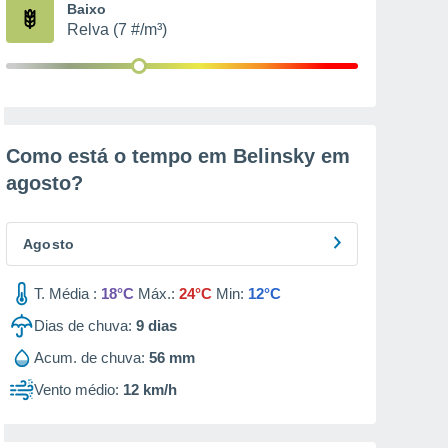
Baixo
Relva (7 #/m³)
Como está o tempo em Belinsky em
agosto
?
Agosto
T. Média :
18°C
Máx.:
24°C
Min:
12°C
Dias de chuva:
9
dias
Acum. de chuva:
56 mm
Vento médio:
12 km/h