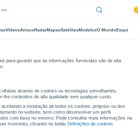
ias
Vídeos
Avisos
Radar
Mapas
Satélites
Modelos
O Mundo
Esqui
is para garantir que as informações fornecidas são de alta
s:
ecolhidas através de cookies ou tecnologias semelhantes,
er-lhe conteúdos de alta qualidade sem qualquer custo.
e aceitando a instalação de todos os cookies, próprios ou dos
rtamento no website, bem como desenvolver um perfil
...
lizados com base no mesmo. Pode consultar mais informações na
lquer momento, clicando no botão
Definições de cookies
Por horas
Risco de tempestades nas
próximas horas