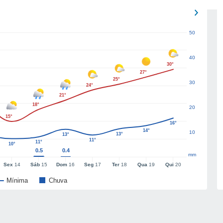
50
40
30°
27°
25°
30
24°
21°
18°
20
15°
16°
14°
10
13°
13°
11°
11°
10°
0.5
0.4
mm
Sex
14
Sáb
15
Dom
16
Seg
17
Ter
18
Qua
19
Qui
20
Mínima
Chuva