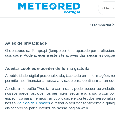
O tempo
Notíc
Aviso de privacidade
O conteúdo da Tempo.pt (tempo.pt) foi preparado por profissiona
qualidade. Pode aceder a este site através das seguintes opçõe
Aceitar cookies e aceder de forma gratuita
Início
Rússia
Oblast de Penza
Belinsky
A publicidade digital personalizada, baseada em informações r
permite-nos financiar a nossa atividade para continuar a fornec
Tempo em Belinsky
Ao clicar no botão "Aceitar e continuar", pode aceder ao websit
nossos parceiros, que nos permitem seguir e analisar o compo
10:45
Sábado
específico para lhe mostrar publicidade e conteúdos persona
nossa
Política de Cookies
e retirar o seu consentimento a qua
disponível na parte inferior da nossa página web.
Limpo