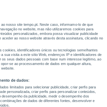
r ao nosso site tempo.pt. Neste caso, informamo-lo de que
navegação no website, mas não utilizaremos cookies para
nteúdos personalizados, embora possa visualizar publicidade
e aceder ao nosso website através desta assinatura, clicando no
s cookies, identificadores únicos ou tecnologias semelhantes
o
 sua visita a este sitio Web, endereços IP e identificadores de
r os seus dados pessoais com base num interesse legítimo, ao
adar de Chuva
Satélites
Modelos
ou opor-se ao processamento de dados em qualquer altura,
 website.
mento de dados:
Terça
Quarta
Quinta
Sexta
dos limitados para selecionar publicidade, criar perfis para
11 Ago.
12 Ago.
13 Ago.
14 Ago.
idade personalizada, criar perfis para personalizar conteúdos,
ir o desempenho da publicidade, medir o desempenho dos
 combinações de dados de diferentes fontes, desenvolver e
eúdos.
80%