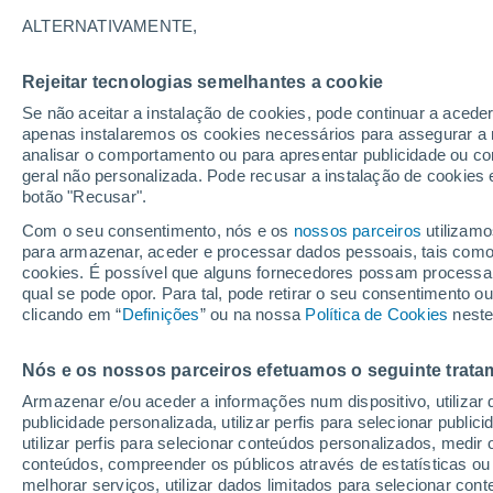
28°
ALTERNATIVAMENTE,
Rejeitar tecnologias semelhantes a cookie
UV
6 Alto
Se não aceitar a instalação de cookies, pode continuar a acede
Sensação de 30°
FPS
15-25
apenas instalaremos os cookies necessários para assegurar a 
analisar o comportamento ou para apresentar publicidade ou co
geral não personalizada. Pode recusar a instalação de cookies 
botão "Recusar".
Última hora
Hoje e amanhã poeiras do Saara “invadem”
Com o seu consentimento, nós e os
nossos parceiros
utilizamo
Portugal: risco de trovoadas no Norte e Centr
para armazenar, aceder e processar dados pessoais, tais como a
aumenta
cookies. É possível que alguns fornecedores possam processa
O Tempo 1 - 7 Dias
Atualidade
Mapas de chuva
R
qual se pode opor. Para tal, pode retirar o seu consentimento 
clicando em “
Definições
” ou na nossa
Política de Cookies
neste
Nós e os nossos parceiros efetuamos o seguinte trata
Amanhã
Segunda
Hoje
Armazenar e/ou aceder a informações num dispositivo, utilizar da
9 Ago.
10 Ago.
8 Ago.
publicidade personalizada, utilizar perfis para selecionar public
utilizar perfis para selecionar conteúdos personalizados, med
conteúdos, compreender os públicos através de estatísticas ou
melhorar serviços, utilizar dados limitados para selecionar cont
80%
70%