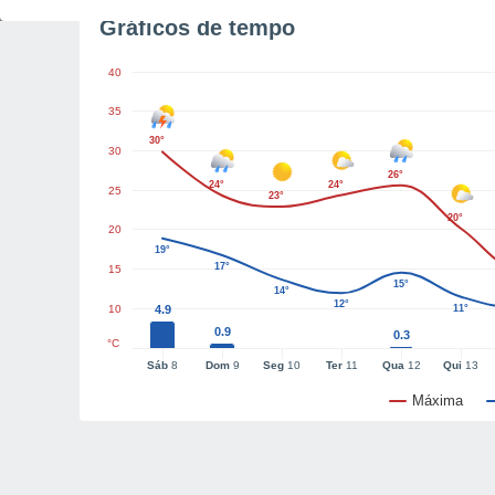
Gráficos de tempo
40
35
30°
30
26°
24°
24°
25
23°
20°
20
19°
17°
15
15°
14°
12°
10
4.9
11°
0.9
0.3
°C
Sáb
8
Dom
9
Seg
10
Ter
11
Qua
12
Qui
13
Máxima