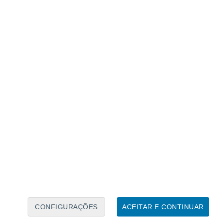
Calendário Lunar
Seg
Ter
Qua
Qui
Sex
Sáb
Domo
8
9
10
11
12
13
14
15
16
17
18
19
20
21
CONFIGURAÇÕES
ACEITAR E CONTINUAR