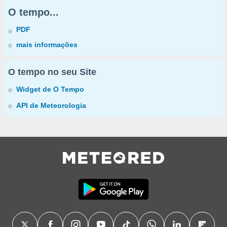
O tempo...
PDF
mais informações
O tempo no seu Site
Widget de O Tempo
API de Meteorologia