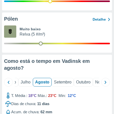
conteúdos.
ção
Pólen
Detalhe
ão através
de
Muito baixo
,
Relva (5 #/m³)
 e
dos,
publicidade
s, estudos
Como está o tempo em Vadinsk em
a e
mento de
agosto
?
ossos 1199
o
Junho
Julho
Agosto
Setembro
Outubro
Novembro
eiros
T. Média :
18°C
Máx.:
23°C
Min:
12°C
Dias de chuva:
11
dias
Acum. de chuva:
62 mm