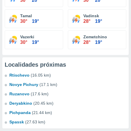
30°
20°
30°
20°
Tamal
Vadinsk
30°
19°
28°
19°
Vazerki
Zemetchino
30°
19°
28°
19°
Localidades próximas
Rtischevo
(16.05 km)
Novye Pichury
(17.1 km)
Ruzanovo
(17.6 km)
Deryabkino
(20.45 km)
Pichpanda
(21.44 km)
Spassk
(27.63 km)