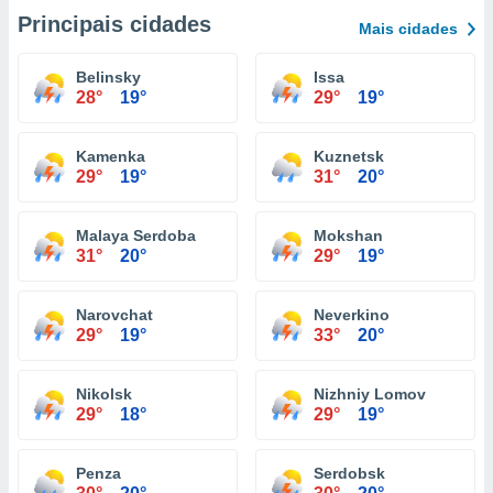
Principais cidades
Mais cidades
Belinsky
Issa
28°
19°
29°
19°
Kamenka
Kuznetsk
29°
19°
31°
20°
Malaya Serdoba
Mokshan
31°
20°
29°
19°
Narovchat
Neverkino
29°
19°
33°
20°
Nikolsk
Nizhniy Lomov
29°
18°
29°
19°
Penza
Serdobsk