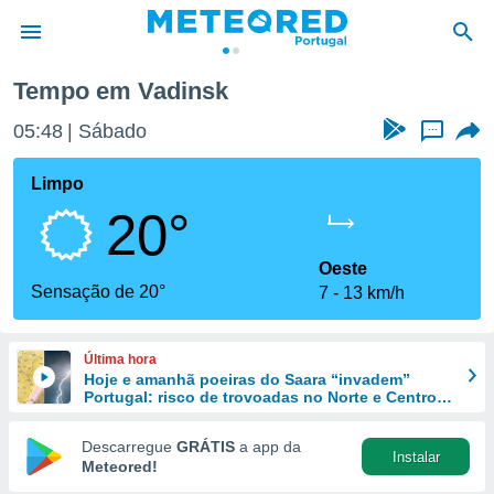
Tempo em Vadinsk
de
05:48
Sábado
...
 da
empo.pt) foi
Limpo
or
20°
is para
e as
 fornecidas
Oeste
 qualidade.
Sensação de 20°
7
13 km/h
r a este
s das
opções:
Última hora
Hoje e amanhã poeiras do Saara “invadem”
ookies e
Portugal: risco de trovoadas no Norte e Centro
 forma
aumenta
Descarregue
GRÁTIS
a app da
Instalar
e digital
Meteored!
da,