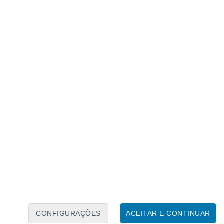
Calendário Lunar
Seg
Ter
Qua
Qui
Sex
Sáb
Domo
6
7
8
9
10
11
12
13
14
15
16
17
18
19
CONFIGURAÇÕES
ACEITAR E CONTINUAR