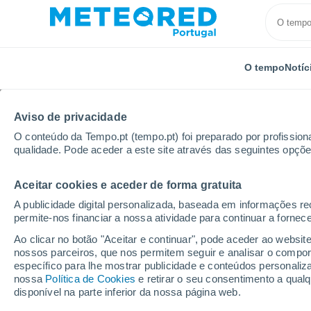
O tempo
Notíc
Aviso de privacidade
O conteúdo da Tempo.pt (tempo.pt) foi preparado por profissiona
qualidade. Pode aceder a este site através das seguintes opçõe
Aceitar cookies e aceder de forma gratuita
Início
Rússia
Oblast de Penza
Marat
A publicidade digital personalizada, baseada em informações r
permite-nos financiar a nossa atividade para continuar a fornec
Tempo em Marat
Ao clicar no botão "Aceitar e continuar", pode aceder ao websit
nossos parceiros, que nos permitem seguir e analisar o compo
14:53
Quinta
específico para lhe mostrar publicidade e conteúdos persona
nossa
Política de Cookies
e retirar o seu consentimento a qua
disponível na parte inferior da nossa página web.
Nuvens dispersas