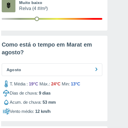
Muito baixo
Relva (4 #/m³)
Como está o tempo em Marat em
agosto
?
Agosto
T. Média :
19°C
Máx.:
24°C
Min:
13°C
Dias de chuva:
9
dias
Acum. de chuva:
53 mm
Vento médio:
12 km/h