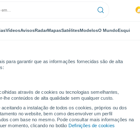
ias
Vídeos
Avisos
Radar
Mapas
Satélites
Modelos
O Mundo
Esqui
is para garantir que as informações fornecidas são de alta
s:
ecolhidas através de cookies ou tecnologias semelhantes,
er-lhe conteúdos de alta qualidade sem qualquer custo.
e aceitando a instalação de todos os cookies, próprios ou dos
rtamento no website, bem como desenvolver um perfil
...
lizados com base no mesmo. Pode consultar mais informações na
lquer momento, clicando no botão
Definições de cookies
Por horas
Intervalos nublados nas
próximas horas