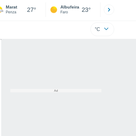
Marat
Albufeira
Lisboa
27°
23°
Penza
Faro
Lisboa
°C