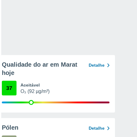
Qualidade do ar em Marat
Detalhe
hoje
Aceitável
37
O₃ (92 µg/m³)
Pólen
Detalhe