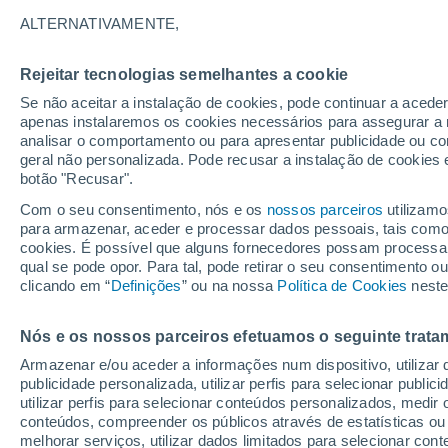
27°
ALTERNATIVAMENTE,
Rejeitar tecnologias semelhantes a cookie
Noroeste
Se não aceitar a instalação de cookies, pode continuar a acede
Sensação de 28°
11
-
24 km
apenas instalaremos os cookies necessários para assegurar a 
analisar o comportamento ou para apresentar publicidade ou co
geral não personalizada. Pode recusar a instalação de cookies 
botão "Recusar".
Última hora
Subida das temperaturas, poeiras do Saara e
Com o seu consentimento, nós e os
nossos parceiros
utilizamo
chuva: datas e zonas mais afetadas em Portu
para armazenar, aceder e processar dados pessoais, tais como a
cookies. É possível que alguns fornecedores possam processa
O Tempo 1 - 7 Dias
Atualidade
Mapas de nuvens
qual se pode opor. Para tal, pode retirar o seu consentimento 
clicando em “
Definições
” ou na nossa
Política de Cookies
neste
Nós e os nossos parceiros efetuamos o seguinte trata
Amanhã
Sábado
D
Hoje
Armazenar e/ou aceder a informações num dispositivo, utilizar da
7 Ago.
8 Ago.
6 Ago.
publicidade personalizada, utilizar perfis para selecionar public
utilizar perfis para selecionar conteúdos personalizados, med
conteúdos, compreender os públicos através de estatísticas ou
melhorar serviços, utilizar dados limitados para selecionar cont
60%
80%