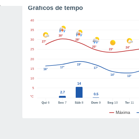
Gráficos de tempo
40
35
30°
30
28°
27°
25°
24°
25
23°
20
19°
17°
17°
15
16°
14°
13°
10
14
5
2.7
0.5
°C
Qui
6
Sex
7
Sáb
8
Dom
9
Seg
10
Ter
11
Máxima