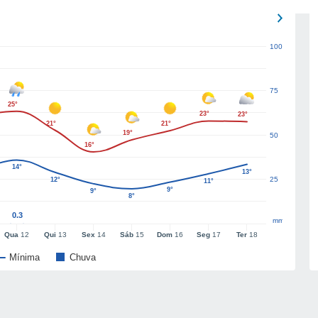
100
75
25°
23°
23°
21°
21°
19°
50
16°
14°
13°
25
12°
11°
9°
9°
8°
0.3
mm
Qua
12
Qui
13
Sex
14
Sáb
15
Dom
16
Seg
17
Ter
18
Mínima
Chuva