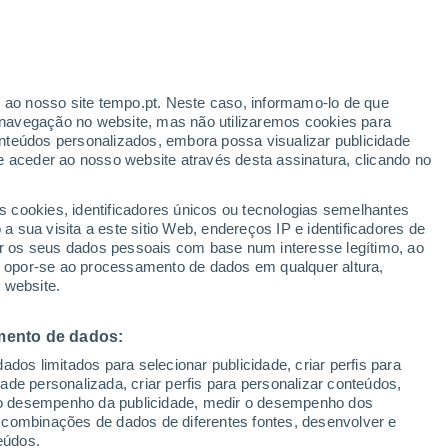
r ao nosso site tempo.pt. Neste caso, informamo-lo de que
/h
navegação no website, mas não utilizaremos cookies para
nteúdos personalizados, embora possa visualizar publicidade
e aceder ao nosso website através desta assinatura, clicando no
s cookies, identificadores únicos ou tecnologias semelhantes
gal
 sua visita a este sitio Web, endereços IP e identificadores de
r os seus dados pessoais com base num interesse legítimo, ao
Radar de Chuva
Satélites
Modelos
ou opor-se ao processamento de dados em qualquer altura,
 website.
mento de dados:
omingo
Segunda
Terça
Quarta
dos limitados para selecionar publicidade, criar perfis para
9 Ago.
10 Ago.
11 Ago.
12 Ago.
idade personalizada, criar perfis para personalizar conteúdos,
ir o desempenho da publicidade, medir o desempenho dos
 combinações de dados de diferentes fontes, desenvolver e
eúdos.
80%
60%