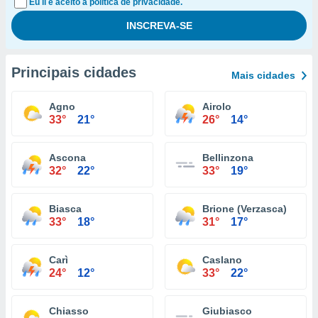
Eu li e aceito a política de privacidade.
Principais cidades
Mais cidades
Agno
Airolo
33°
21°
26°
14°
Ascona
Bellinzona
32°
22°
33°
19°
Biasca
Brione (Verzasca)
33°
18°
31°
17°
Carì
Caslano
24°
12°
33°
22°
Chiasso
Giubiasco