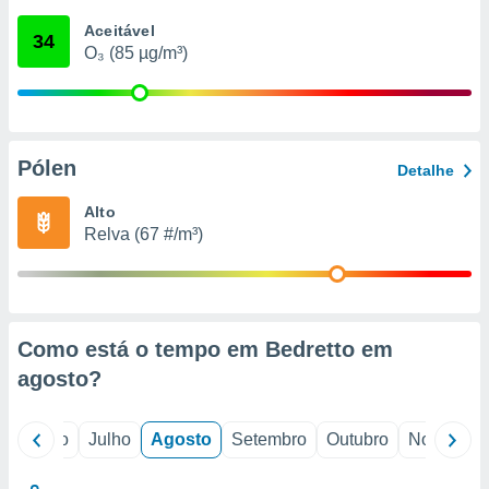
conteúdos.
Aceitável
34
O₃ (85 µg/m³)
ção
ão através
de
,
 e
Pólen
Detalhe
dos,
Alto
publicidade
Relva (67 #/m³)
s, estudos
a e
mento de
ossos 1199
Como está o tempo em Bedretto em
eiros
agosto
?
o
Junho
Julho
Agosto
Setembro
Outubro
Novembro