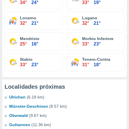
34°
24°
33°
19°
Locarno
Lugano
32°
21°
32°
21°
Mendrisio
Morbio Inferiore
25°
16°
33°
23°
Stabio
Tenero-Contra
33°
23°
31°
18°
Localidades próximas
Ulrichen
(6.18 km)
Münster-Geschinen
(8.57 km)
Oberwald
(9.67 km)
Guttannen
(11.36 km)