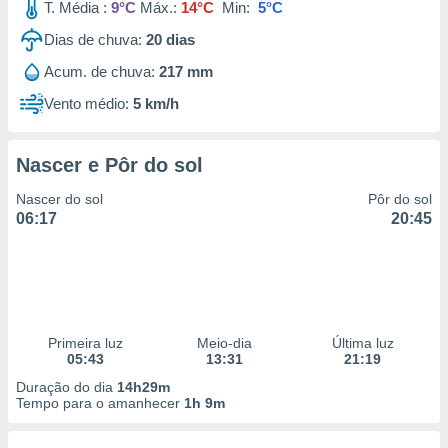
T. Média :
9°C
Máx.:
14°C
Min:
5°C
Dias de chuva:
20
dias
Acum. de chuva:
217 mm
Vento médio:
5 km/h
Nascer e Pôr do sol
Nascer do sol
Pôr do sol
06:17
20:45
Primeira luz
Meio-dia
Última luz
05:43
13:31
21:19
Duração do dia
14h29m
Tempo para o amanhecer
1h 9m