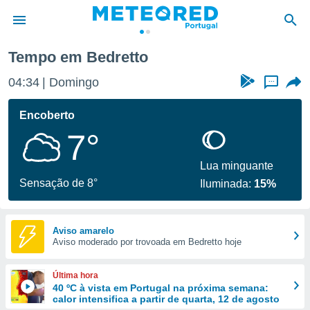
Tempo em Bedretto
de
04:34
Domingo
...
 da
empo.pt) foi
Encoberto
or
7°
is para
e as
 fornecidas
Lua minguante
 qualidade.
Sensação de 8°
Iluminada:
15%
r a este
s das
opções:
Aviso amarelo
Aviso moderado por trovoada em Bedretto hoje
ookies e
 forma
Última hora
e digital
40 ºC à vista em Portugal na próxima semana:
calor intensifica a partir de quarta, 12 de agosto
da,