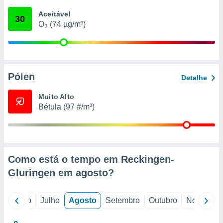
conteúdos.
Aceitável
30
O₃ (74 µg/m³)
ção
ão através
de
,
 e
Pólen
Detalhe
dos,
Muito Alto
publicidade
Bétula (97 #/m³)
s, estudos
a e
mento de
ossos 1199
Como está o tempo em Reckingen-
eiros
Gluringen em
agosto
?
o
Junho
Julho
Agosto
Setembro
Outubro
Novembro