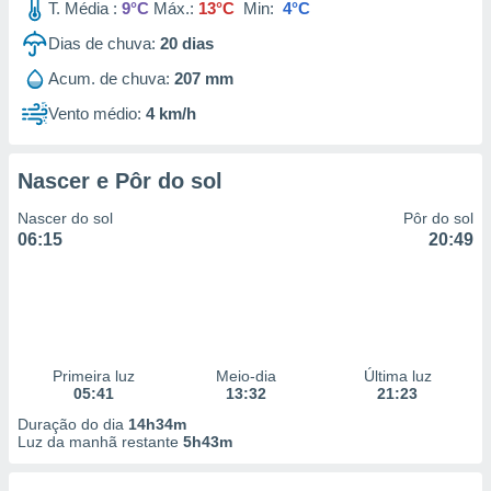
T. Média :
9°C
Máx.:
13°C
Min:
4°C
Dias de chuva:
20
dias
Acum. de chuva:
207 mm
Vento médio:
4 km/h
Nascer e Pôr do sol
Nascer do sol
Pôr do sol
06:15
20:49
Primeira luz
Meio-dia
Última luz
05:41
13:32
21:23
Duração do dia
14h34m
Luz da manhã restante
5h43m