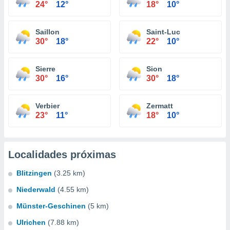
24°
12°
18°
10°
Saillon
Saint-Luc
30°
18°
22°
10°
Sierre
Sion
30°
16°
30°
18°
Verbier
Zermatt
23°
11°
18°
10°
Localidades próximas
Blitzingen
(3.25 km)
Niederwald
(4.55 km)
Münster-Geschinen
(5 km)
Ulrichen
(7.88 km)