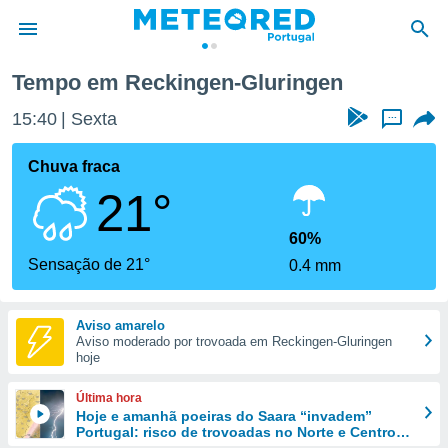
Tempo em Reckingen-Gluringen
de
15:40
Sexta
...
 da
empo.pt) foi
Chuva fraca
or
21°
is para
e as
 fornecidas
60%
 qualidade.
Sensação de 21°
0.4 mm
r a este
s das
opções:
Aviso amarelo
Aviso moderado por trovoada em Reckingen-Gluringen
ookies e
hoje
 forma
Última hora
e digital
Hoje e amanhã poeiras do Saara “invadem”
Portugal: risco de trovoadas no Norte e Centro
da,