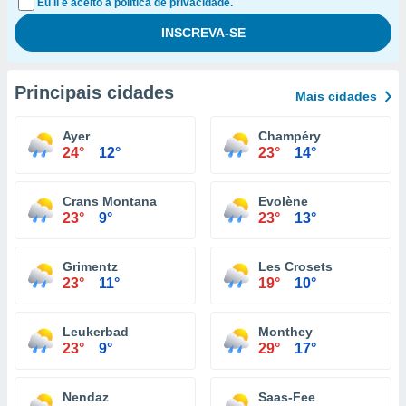
Eu li e aceito a política de privacidade.
Principais cidades
Mais cidades
Ayer
Champéry
24°
12°
23°
14°
Crans Montana
Evolène
23°
9°
23°
13°
Grimentz
Les Crosets
23°
11°
19°
10°
Leukerbad
Monthey
23°
9°
29°
17°
Nendaz
Saas-Fee