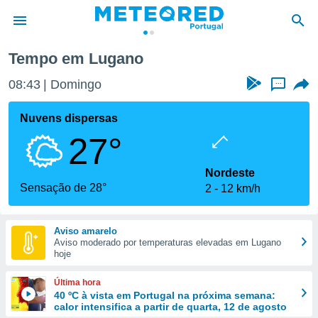
Tempo em Lugano
de
08:43
Domingo
...
 da
empo.pt) foi
Nuvens dispersas
or
27°
is para
e as
 fornecidas
Nordeste
 qualidade.
Sensação de 28°
2
12 km/h
r a este
s das
opções:
Aviso amarelo
Aviso moderado por temperaturas elevadas em Lugano
ookies e
hoje
 forma
Última hora
e digital
40 ºC à vista em Portugal na próxima semana:
calor intensifica a partir de quarta, 12 de agosto
da,