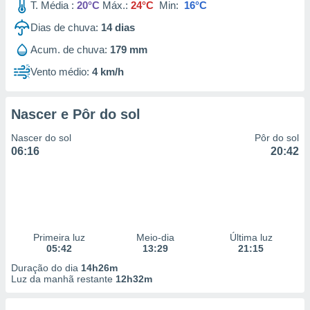
T. Média :
20°C
Máx.:
24°C
Min:
16°C
Dias de chuva:
14
dias
Acum. de chuva:
179 mm
Vento médio:
4 km/h
Nascer e Pôr do sol
Nascer do sol
Pôr do sol
06:16
20:42
Primeira luz
Meio-dia
Última luz
05:42
13:29
21:15
Duração do dia
14h26m
Luz da manhã restante
12h32m