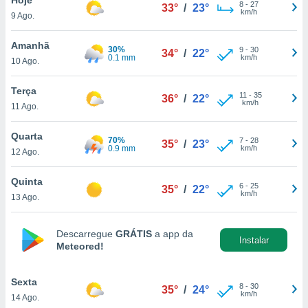
para lhe
8
-
27
33°
/
23°
km/h
9 Ago.
licidade e
ados com
Amanhã
30%
9
-
30
34°
/
22°
esmo. Pode
0.1 mm
km/h
10 Ago.
ais
s na nossa
Terça
11
-
35
 Cookies
e
36°
/
22°
km/h
11 Ago.
u
nto a
omento,
Quarta
70%
7
-
28
35°
/
23°
 botão
0.9 mm
km/h
12 Ago.
de cookies
na parte
Quinta
6
-
25
nossa
35°
/
22°
km/h
13 Ago.
.
IVAMENTE,
Descarregue
GRÁTIS
a app da
Instalar
Meteored!
as
tes a
Sexta
8
-
30
35°
/
24°
km/h
14 Ago.