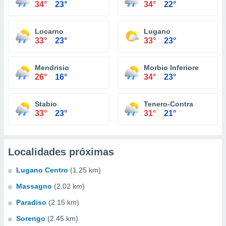
34°
23°
34°
22°
Locarno
Lugano
33°
23°
33°
23°
Mendrisio
Morbio Inferiore
26°
16°
34°
23°
Stabio
Tenero-Contra
33°
23°
31°
21°
Localidades próximas
Lugano Centro
(1.25 km)
Massagno
(2.02 km)
Paradiso
(2.15 km)
Sorengo
(2.45 km)