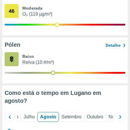
conteúdos.
Moderada
46
O₃ (119 µg/m³)
ção
ão através
de
,
 e
Pólen
Detalhe
dos,
Baixo
publicidade
Relva (10 #/m³)
s, estudos
a e
mento de
ossos 1199
Como está o tempo em Lugano em
eiros
agosto
?
o
Junho
Julho
Agosto
Setembro
Outubro
Novembro