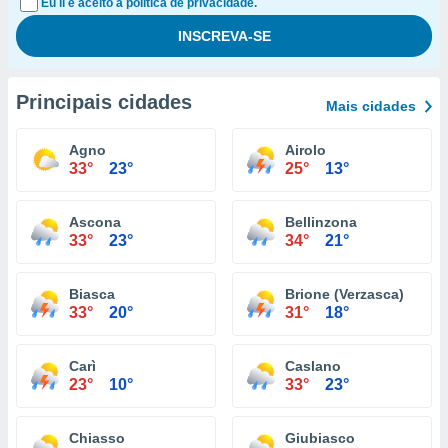
Eu li e aceito a política de privacidade.
Principais cidades
Mais cidades
Agno
Airolo
33°
23°
25°
13°
Ascona
Bellinzona
33°
23°
34°
21°
Biasca
Brione (Verzasca)
33°
20°
31°
18°
Carì
Caslano
23°
10°
33°
23°
Chiasso
Giubiasco