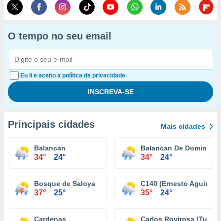
O tempo no seu email
Eu li e aceito a política de privacidade.
Principais cidades
Mais cidades
Balancan
Balancan De Domingue
34°
24°
34°
24°
Bosque de Saloya
C140 (Ernesto Aguirre 
37°
25°
35°
24°
Cardenas
Carlos Rovirosa (Tulipá