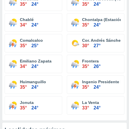
35°
24°
35°
24°
Chablé
Chontalpa (Estación Ch
34°
24°
35°
24°
Comalcalco
Cor. Andrés Sánchez M
35°
25°
30°
27°
Emiliano Zapata
Frontera
34°
24°
35°
26°
Huimanguillo
Ingenio Presidente Ben
35°
24°
35°
24°
Jonuta
La Venta
35°
24°
33°
24°