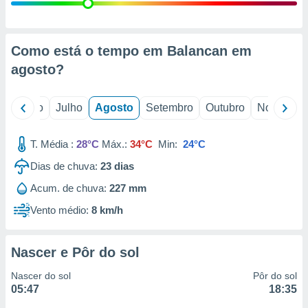
conteúdos.
ção
Como está o tempo em Balancan em
ão através
agosto
?
de
,
 e
o
Junho
Julho
Agosto
Setembro
Outubro
Novembro
dos,
publicidade
T. Média :
28°C
Máx.:
34°C
Min:
24°C
s, estudos
Dias de chuva:
23
dias
a e
mento de
Acum. de chuva:
227 mm
Vento médio:
8 km/h
ossos 1199
eiros
Nascer e Pôr do sol
Nascer do sol
Pôr do sol
05:47
18:35