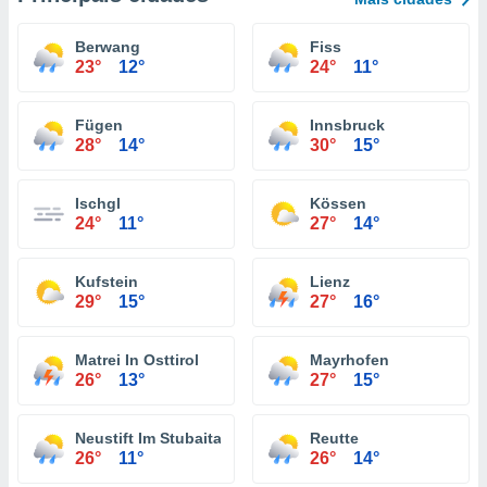
Berwang
Fiss
23°
12°
24°
11°
Fügen
Innsbruck
28°
14°
30°
15°
Ischgl
Kössen
24°
11°
27°
14°
Kufstein
Lienz
29°
15°
27°
16°
Matrei In Osttirol
Mayrhofen
26°
13°
27°
15°
Neustift Im Stubaital
Reutte
26°
11°
26°
14°