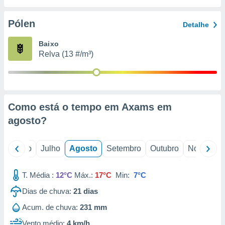
conteúdos.
Pólen
Detalhe
ção
Baixo
ão através
Relva (13 #/m³)
de
,
 e
dos,
publicidade
Como está o tempo em Axams em
s, estudos
agosto
?
a e
mento de
o
Junho
Julho
Agosto
Setembro
Outubro
Novembro
ossos 1199
eiros
T. Média :
12°C
Máx.:
17°C
Min:
7°C
Dias de chuva:
21
dias
Acum. de chuva:
231 mm
Vento médio:
4 km/h