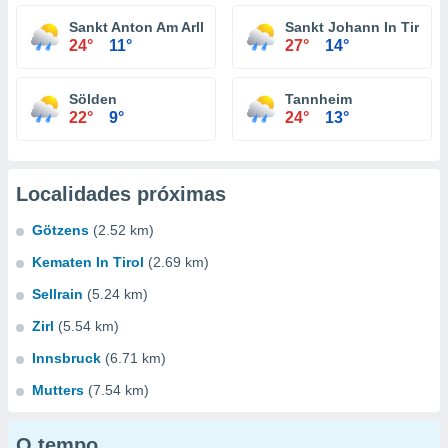
Sankt Anton Am Arlberg
Sankt Johann In Tirol
24°
11°
27°
14°
Sölden
Tannheim
22°
9°
24°
13°
Localidades próximas
Götzens
(2.52 km)
Kematen In Tirol
(2.69 km)
Sellrain
(5.24 km)
Zirl
(5.54 km)
Innsbruck
(6.71 km)
Mutters
(7.54 km)
O tempo...