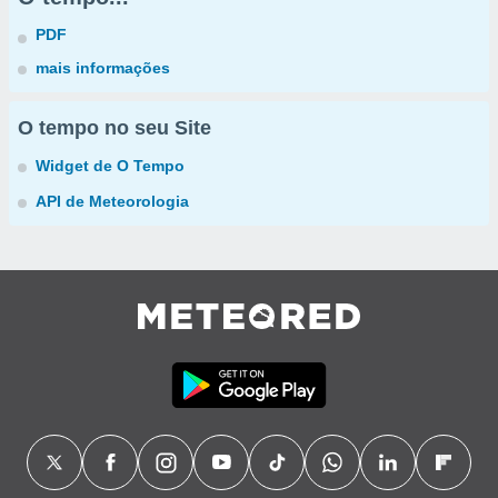
PDF
mais informações
O tempo no seu Site
Widget de O Tempo
API de Meteorologia