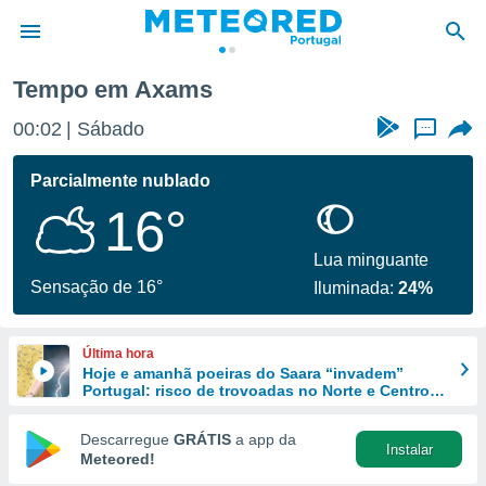
Tempo em Axams
de
00:02
Sábado
...
 da
empo.pt) foi
Parcialmente nublado
or
16°
is para
e as
 fornecidas
Lua minguante
 qualidade.
Sensação de 16°
Iluminada:
24%
r a este
s das
opções:
Última hora
Hoje e amanhã poeiras do Saara “invadem”
ookies e
Portugal: risco de trovoadas no Norte e Centro
 forma
aumenta
Descarregue
GRÁTIS
a app da
Instalar
e digital
Meteored!
da,