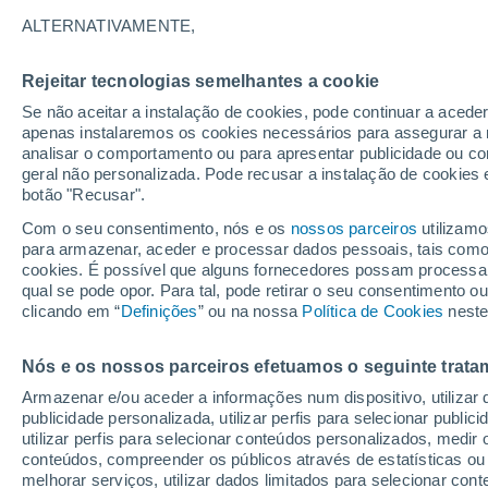
(FAS).
Venceu o Prémio Paraense de Jorna
ALTERNATIVAMENTE,
do Brasil (OAB) e pelo Sindicato dos Jornalis
Rejeitar tecnologias semelhantes a cookie
Se não aceitar a instalação de cookies, pode continuar a acede
Artigos de João Cunha
apenas instalaremos os cookies necessários para assegurar a 
analisar o comportamento ou para apresentar publicidade ou co
geral não personalizada. Pode recusar a instalação de cookies 
ATUALIDA
botão "Recusar".
McDonald’s
Com o seu consentimento, nós e os
nossos parceiros
utilizamo
para armazenar, aceder e processar dados pessoais, tais como a
Descobert
cookies. É possível que alguns fornecedores possam processa
um antigo 
qual se pode opor. Para tal, pode retirar o seu consentimento 
clicando em “
Definições
” ou na nossa
Política de Cookies
neste
Nós e os nossos parceiros efetuamos o seguinte trata
CIÊNCIA
Armazenar e/ou aceder a informações num dispositivo, utilizar da
publicidade personalizada, utilizar perfis para selecionar public
Pela prime
utilizar perfis para selecionar conteúdos personalizados, med
Observatór
conteúdos, compreender os públicos através de estatísticas ou
nasciment
melhorar serviços, utilizar dados limitados para selecionar cont