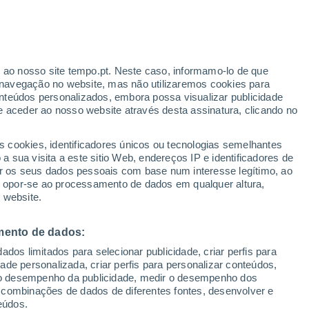
lismo e Direitos Humanos (2016) na categoria “jornalismo impres
tas do Pará.
r ao nosso site tempo.pt. Neste caso, informamo-lo de que
navegação no website, mas não utilizaremos cookies para
nteúdos personalizados, embora possa visualizar publicidade
e aceder ao nosso website através desta assinatura, clicando no
DE
 preserva estrada romana com mais de 2 mil anos e transforma restaur
s cookies, identificadores únicos ou tecnologias semelhantes
 sua visita a este sitio Web, endereços IP e identificadores de
a arqueológica durante as obras de uma unidade do McDonald’s nos a
r os seus dados pessoais com base num interesse legítimo, ao
trecho da Via Ápia, hoje integrado no restaurante e aberto gratuitamen
ou opor-se ao processamento de dados em qualquer altura,
 website.
mento de dados:
dos limitados para selecionar publicidade, criar perfis para
idade personalizada, criar perfis para personalizar conteúdos,
ira vez, cientistas registam a formação de um novo fundo oceânico em 
ir o desempenho da publicidade, medir o desempenho dos
io instalado no Oceano Índico capturou a abertura da crosta terrestr
 combinações de dados de diferentes fontes, desenvolver e
o de uma nova porção do fundo oceânico após terramotos.
eúdos.