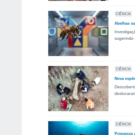
CIÊNCIA
Abelhas su
Investigaç
sugerindo 
CIÊNCIA
Nova espéc
Descoberta
deslocaram
CIÊNCIA
Primeiros 