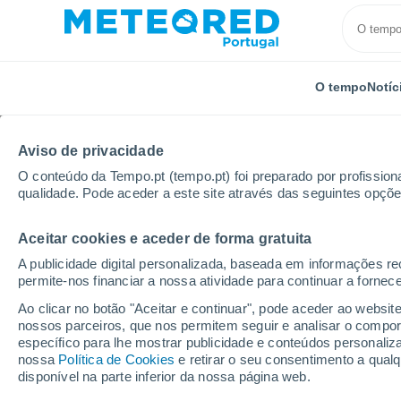
O tempo
Notíc
SOBRE NÓS
PRODUTOS
EMPRESA
EQUIPA
ME
Aviso de privacidade
O conteúdo da Tempo.pt (tempo.pt) foi preparado por profissiona
Início
Sobre nós
Equipa
João Cunha
qualidade. Pode aceder a este site através das seguintes opçõe
Aceitar cookies e aceder de forma gratuita
João Cunha
A publicidade digital personalizada, baseada em informações r
permite-nos financiar a nossa atividade para continuar a fornec
Editor/Jornalista -
45 artigos
Ao clicar no botão "Aceitar e continuar", pode aceder ao websit
nossos parceiros, que nos permitem seguir e analisar o compo
específico para lhe mostrar publicidade e conteúdos persona
nossa
Política de Cookies
e retirar o seu consentimento a qua
Jornalista amazonense, graduado em Comun
disponível na parte inferior da nossa página web.
Nova de Lisboa
(UNL). João escreve sobre t
comunicação do Museu Emílio Goeldi de Pa