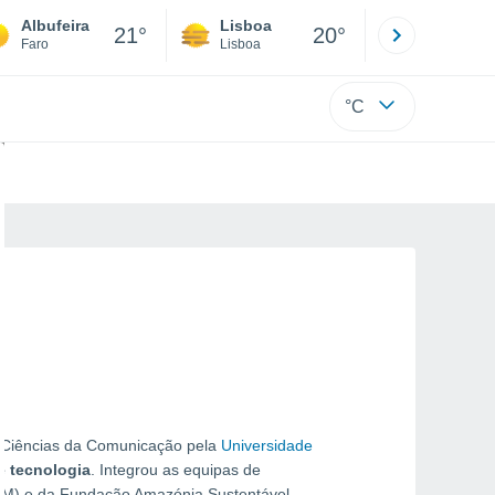
Albufeira
Lisboa
Porto
21°
20°
Faro
Lisboa
Porto
°C
Ciências da Comunicação pela
Universidade
e tecnologia
. Integrou as equipas de
M) e da Fundação Amazónia Sustentável