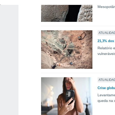
Ferramenta
Mesopotâmi
ATUALIDA
21,3% dos 
Relatório
vulnerávei
ATUALIDA
Crise glob
Levantamen
queda na c