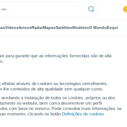
ias
Vídeos
Avisos
Radar
Mapas
Satélites
Modelos
O Mundo
Esqui
IOS
OPORTUNIDADES
is para garantir que as informações fornecidas são de alta
s:
ecolhidas através de cookies ou tecnologias semelhantes,
er-lhe conteúdos de alta qualidade sem qualquer custo.
e aceitando a instalação de todos os cookies, próprios ou dos
rtamento no website, bem como desenvolver um perfil
lizados com base no mesmo. Pode consultar mais informações na
lquer momento, clicando no botão
Definições de cookies
icação Social pela
Universidade Federal do Pará
(UFPA) e mestre em 
emas relacionados com o
meio ambiente, sustentabilidade, ciência 
rá (MPEG), do
Instituto de Desenvolvimento Sustentável Mamirauá
(IDS