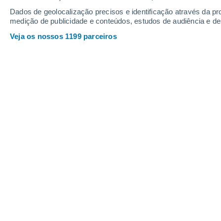
Dados de geolocalização precisos e identificação através da pr
medição de publicidade e conteúdos, estudos de audiência e d
Veja os nossos 1199 parceiros
CIÊNCIA
Após 12 an
Descoberta
destaca a 
CIÊNCIA
Primeiro v
Fósseis ra
que estes