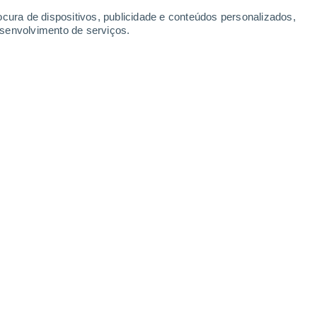
ocura de dispositivos, publicidade e conteúdos personalizados,
esenvolvimento de serviços.
os, cientistas identificam nova espécie de planta na Mata Atlântica
 na Serra do Padre Ângelo, em Minas Gerais, a Oplonia doceana é o pr
relevância do médio rio Doce para biodiversidade.
ertebrado a conquistar ambiente terrestre pode ter crescido sem fase larv
ros de animais recém-nascidos desafiam hipótese tradicional sobre a 
 se desenvolviam diretamente, sem passar por metamorfose semelhant