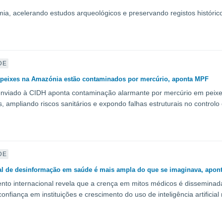
 criada por investigadores alemães conseguiu identificar caracteres
a, acelerando estudos arqueológicos e preservando registos históric
DE
peixes na Amazónia estão contaminados por mercúrio, aponta MPF
 enviado à CIDH aponta contaminação alarmante por mercúrio em peix
s, ampliando riscos sanitários e expondo falhas estruturais no controlo 
DE
al de desinformação em saúde é mais ampla do que se imaginava, aponta
to internacional revela que a crença em mitos médicos é disseminada 
onfiança em instituições e crescimento do uso de inteligência artificial