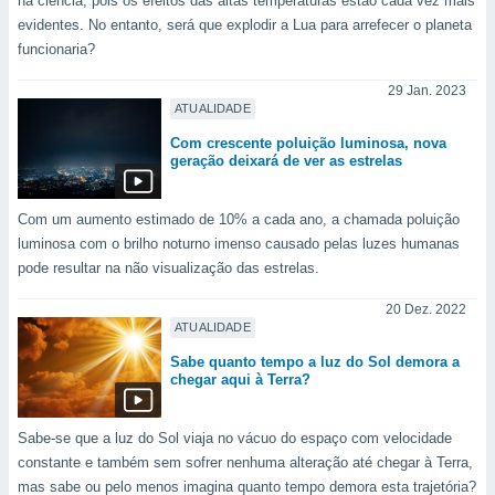
na ciência, pois os efeitos das altas temperaturas estão cada vez mais
 para
evidentes. No entanto, será que explodir a Lua para arrefecer o planeta
funcionaria?
a, utilizar
selecionar
29 Jan. 2023
ATUALIDADE
a, criar
personalizar
Com crescente poluição luminosa, nova
tilizar
geração deixará de ver as estrelas
selecionar
Com um aumento estimado de 10% a cada ano, a chamada poluição
dos, medir
luminosa com o brilho noturno imenso causado pelas luzes humanas
nho da
, medir o
pode resultar na não visualização das estrelas.
o dos
20 Dez. 2022
r os
ATUALIDADE
ravés de
Sabe quanto tempo a luz do Sol demora a
s ou
chegar aqui à Terra?
s de dados
es fontes,
 e melhorar
Sabe-se que a luz do Sol viaja no vácuo do espaço com velocidade
ilizar dados
constante e também sem sofrer nenhuma alteração até chegar à Terra,
ara
mas sabe ou pelo menos imagina quanto tempo demora esta trajetória?