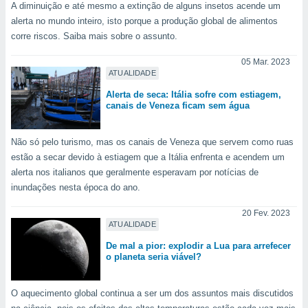
A diminuição e até mesmo a extinção de alguns insetos acende um
o qual se
alerta no mundo inteiro, isto porque a produção global de alimentos
ara tal,
 o seu
corre riscos. Saiba mais sobre o assunto.
to ou opor-
essamento
05 Mar. 2023
ATUALIDADE
m qualquer
ando em “
Alerta de seca: Itália sofre com estiagem,
 ou na
canais de Veneza ficam sem água
 Cookies
te.
Não só pelo turismo, mas os canais de Veneza que servem como ruas
estão a secar devido à estiagem que a Itália enfrenta e acendem um
 nossos
alerta nos italianos que geralmente esperavam por notícias de
inundações nesta época do ano.
s o
20 Fev. 2023
o de
ATUALIDADE
De mal a pior: explodir a Lua para arrefecer
e/ou aceder
o planeta seria viável?
ões num
utilizar
ados para
O aquecimento global continua a ser um dos assuntos mais discutidos
publicidade,