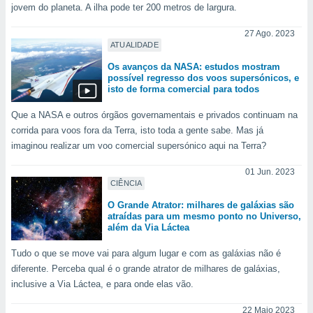
para lhe
jovem do planeta. A ilha pode ter 200 metros de largura.
licidade e
27 Ago. 2023
ados com
ATUALIDADE
esmo. Pode
Os avanços da NASA: estudos mostram
ais
possível regresso dos voos supersónicos, e
s na nossa
isto de forma comercial para todos
 Cookies
e
u
Que a NASA e outros órgãos governamentais e privados continuam na
nto a
corrida para voos fora da Terra, isto toda a gente sabe. Mas já
omento,
imaginou realizar um voo comercial supersónico aqui na Terra?
 botão
de cookies
01 Jun. 2023
na parte
CIÊNCIA
nossa
.
O Grande Atrator: milhares de galáxias são
atraídas para um mesmo ponto no Universo,
além da Via Láctea
IVAMENTE,
Tudo o que se move vai para algum lugar e com as galáxias não é
diferente. Perceba qual é o grande atrator de milhares de galáxias,
as
inclusive a Via Láctea, e para onde elas vão.
tes a
22 Maio 2023