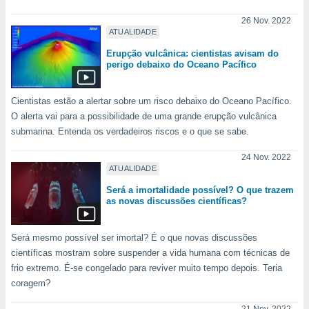
conteúdos.
26 Nov. 2022
ATUALIDADE
ção
Erupção vulcânica: cientistas avisam do
ão através
perigo debaixo do Oceano Pacífico
de
,
 e
Cientistas estão a alertar sobre um risco debaixo do Oceano Pacífico.
O alerta vai para a possibilidade de uma grande erupção vulcânica
dos,
submarina. Entenda os verdadeiros riscos e o que se sabe.
publicidade
s, estudos
24 Nov. 2022
a e
ATUALIDADE
mento de
Será a imortalidade possível? O que trazem
as novas discussões científicas?
ossos 1199
eiros
Será mesmo possível ser imortal? É o que novas discussões
científicas mostram sobre suspender a vida humana com técnicas de
frio extremo. É-se congelado para reviver muito tempo depois. Teria
coragem?