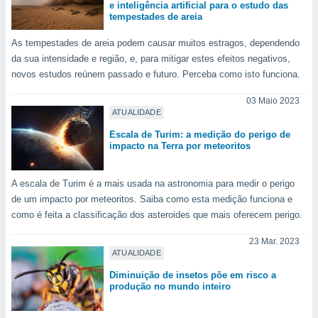
e inteligência artificial para o estudo das
ite através
tempestades de areia
atura,
 botão
As tempestades de areia podem causar muitos estragos, dependendo
da sua intensidade e região, e, para mitigar estes efeitos negativos,
novos estudos reúnem passado e futuro. Perceba como isto funciona.
nto, nós e
arceiros
03 Maio 2023
cookies,
ATUALIDADE
ores únicos
Escala de Turim: a medição do perigo de
ias
impacto na Terra por meteoritos
s para
 aceder e
dados
A escala de Turim é a mais usada na astronomia para medir o perigo
ais como a
de um impacto por meteoritos. Saiba como esta medição funciona e
 este sitio
como é feita a classificação dos asteroides que mais oferecem perigo.
eços IP e
ores de
23 Mar. 2023
possível
ATUALIDADE
es possam
Diminuição de insetos põe em risco a
produção no mundo inteiro
os seus
oais com
nteresse