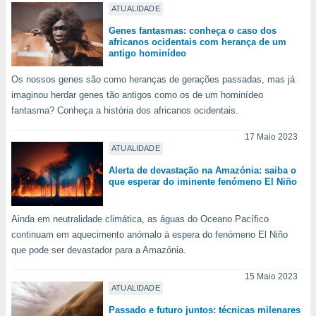
tar a
ATUALIDADE
de cookies,
uar a
Genes fantasmas: conheça o caso dos
africanos ocidentais com herança de um
osso site
antigo hominídeo
este caso,
lo de que
Os nossos genes são como heranças de gerações passadas, mas já
talaremos
imaginou herdar genes tão antigos como os de um hominídeo
fantasma? Conheça a história dos africanos ocidentais.
s para
a navegação
17 Maio 2023
, mas não
ATUALIDADE
s cookies
ar o
Alerta de devastação na Amazónia: saiba o
nto ou
que esperar do iminente fenómeno El Niño
ntar
 ou
Ainda em neutralidade climática, as águas do Oceano Pacífico
dos,
continuam em aquecimento anómalo à espera do fenómeno El Niño
ssa
que pode ser devastador para a Amazónia.
ublicidade
15 Maio 2023
ada. Pode
ATUALIDADE
nstalação de
Passado e futuro juntos: técnicas milenares
ceder ao