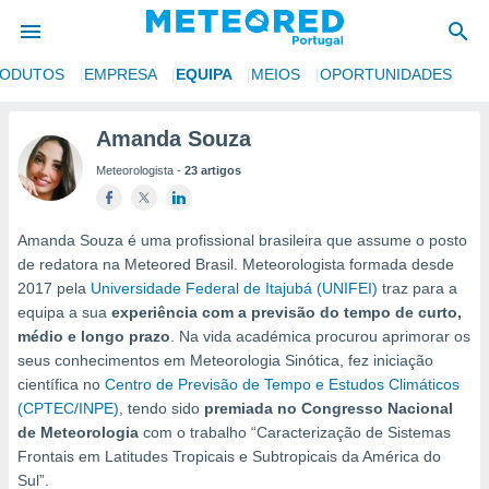
RODUTOS
EMPRESA
EQUIPA
MEIOS
OPORTUNIDADES
de
Amanda Souza
 da
Meteorologista -
23 artigos
empo.pt) foi
or
is para
e as
Amanda Souza é uma profissional brasileira que assume o posto
 fornecidas
de redatora na Meteored Brasil. Meteorologista formada desde
 qualidade.
2017 pela
Universidade Federal de Itajubá (UNIFEI)
traz para a
r a este
equipa a sua
experiência com a previsão do tempo de curto,
s das
médio e longo prazo
. Na vida académica procurou aprimorar os
opções:
seus conhecimentos em Meteorologia Sinótica, fez iniciação
ookies e
científica no
Centro de Previsão de Tempo e Estudos Climáticos
 forma
(CPTEC/INPE)
, tendo sido
premiada no Congresso Nacional
de Meteorologia
com o trabalho “Caracterização de Sistemas
e digital
Frontais em Latitudes Tropicais e Subtropicais da América do
da,
Sul”.