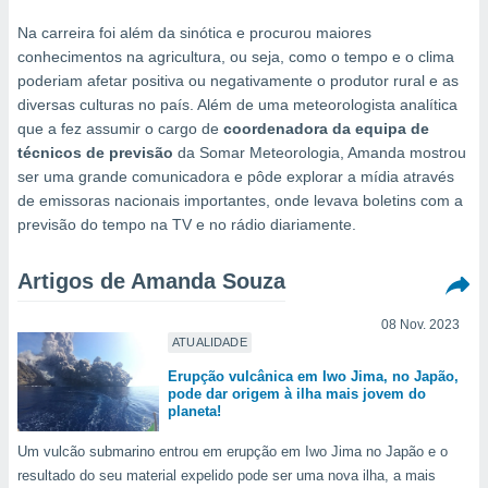
m
 recolhidas
Na carreira foi além da sinótica e procurou maiores
cookies ou
conhecimentos na agricultura, ou seja, como o tempo e o clima
poderiam afetar positiva ou negativamente o produtor rural e as
, permite-
diversas culturas no país. Além de uma meteorologista analítica
ar a nossa
que a fez assumir o cargo de
coordenadora da equipa de
ara
ACEITAR
 fornecer-
técnicos de previsão
da Somar Meteorologia, Amanda mostrou
E
os de alta
ser uma grande comunicadora e pôde explorar a mídia através
CONTINUAR
sem
de emissoras nacionais importantes, onde levava boletins com a
sto.
previsão do tempo na TV e no rádio diariamente.
CONFIGURAÇÕES
o botão
ontinuar",
Artigos de Amanda Souza
r ao
itando a
08 Nov. 2023
de todos os
ATUALIDADE
óprios ou
parceiros,
Erupção vulcânica em Iwo Jima, no Japão,
rmitem
pode dar origem à ilha mais jovem do
planeta!
lisar o
nto no
Um vulcão submarino entrou em erupção em Iwo Jima no Japão e o
em como
 um perfil
resultado do seu material expelido pode ser uma nova ilha, a mais