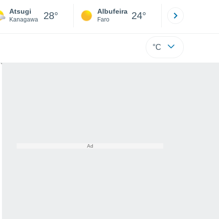
Atsugi
Albufeira
Lisboa
28°
24°
Kanagawa
Faro
Lisboa
°C