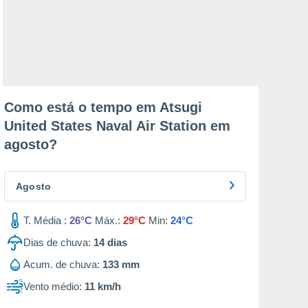
Como está o tempo em Atsugi
United States Naval Air Station em
agosto
?
Agosto
T. Média :
26°C
Máx.:
29°C
Min:
24°C
Dias de chuva:
14
dias
Acum. de chuva:
133 mm
Vento médio:
11 km/h