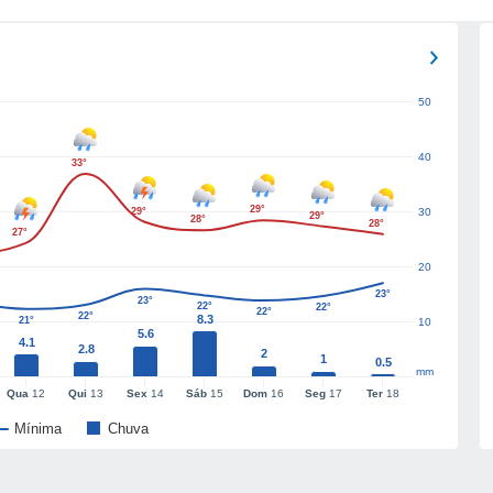
50
40
33°
29°
29°
30
29°
28°
28°
27°
20
23°
23°
22°
22°
22°
22°
8.3
21°
10
5.6
4.1
2.8
2
1
0.5
mm
Qua
12
Qui
13
Sex
14
Sáb
15
Dom
16
Seg
17
Ter
18
Mínima
Chuva