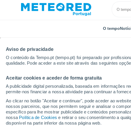
O tempo
Notíc
Aviso de privacidade
O conteúdo da Tempo.pt (tempo.pt) foi preparado por profissiona
qualidade. Pode aceder a este site através das seguintes opçõe
Aceitar cookies e aceder de forma gratuita
Início
Japão
Atsugi United States Naval Air Station
A publicidade digital personalizada, baseada em informações r
permite-nos financiar a nossa atividade para continuar a fornec
Tempo em Atsugi United
Ao clicar no botão "Aceitar e continuar", pode aceder ao websit
nossos parceiros, que nos permitem seguir e analisar o compo
18:47
Quinta
específico para lhe mostrar publicidade e conteúdos persona
nossa
Política de Cookies
e retirar o seu consentimento a qua
disponível na parte inferior da nossa página web.
Nuvens dispersas