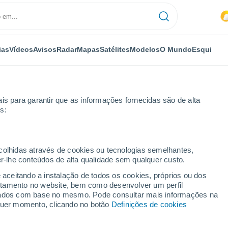
ias
Vídeos
Avisos
Radar
Mapas
Satélites
Modelos
O Mundo
Esqui
is para garantir que as informações fornecidas são de alta
s:
ecolhidas através de cookies ou tecnologias semelhantes,
er-lhe conteúdos de alta qualidade sem qualquer custo.
 States Naval Air Station
e aceitando a instalação de todos os cookies, próprios ou dos
rtamento no website, bem como desenvolver um perfil
...
lizados com base no mesmo. Pode consultar mais informações na
lquer momento, clicando no botão
Definições de cookies
Por horas
Intervalos nublados nas
próximas horas