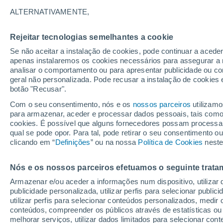
28°
ALTERNATIVAMENTE,
Rejeitar tecnologias semelhantes a cookie
Sudoeste
Se não aceitar a instalação de cookies, pode continuar a acede
Sensação de 32°
9
-
25 km/
apenas instalaremos os cookies necessários para assegurar a 
analisar o comportamento ou para apresentar publicidade ou co
geral não personalizada. Pode recusar a instalação de cookies 
botão "Recusar".
Última hora
Subida das temperaturas, poeiras do Saara e
Com o seu consentimento, nós e os
nossos parceiros
utilizamo
chuva: datas e zonas mais afetadas em Portu
para armazenar, aceder e processar dados pessoais, tais como a
cookies. É possível que alguns fornecedores possam processa
O Tempo 1 - 7 Dias
Atualidade
Mapas de nuvens
qual se pode opor. Para tal, pode retirar o seu consentimento 
clicando em “
Definições
” ou na nossa
Política de Cookies
neste
Nós e os nossos parceiros efetuamos o seguinte trata
Amanhã
Sábado
D
Hoje
Armazenar e/ou aceder a informações num dispositivo, utilizar da
7 Ago.
8 Ago.
6 Ago.
publicidade personalizada, utilizar perfis para selecionar public
utilizar perfis para selecionar conteúdos personalizados, med
conteúdos, compreender os públicos através de estatísticas ou
melhorar serviços, utilizar dados limitados para selecionar cont
70%
90%