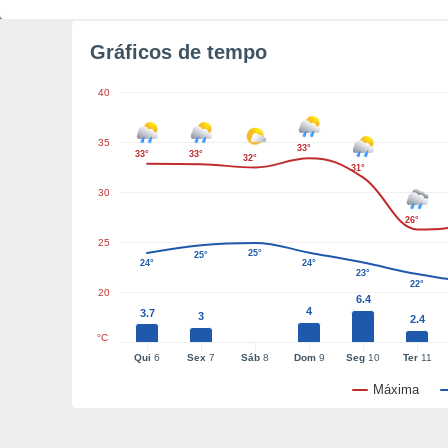
Gráficos de tempo
40
35
33°
33°
33°
32°
31°
30
26°
25
25°
25°
24°
24°
23°
22°
20
6.4
4
3.7
3
2.4
°C
Qui
6
Sex
7
Sáb
8
Dom
9
Seg
10
Ter
11
Máxima