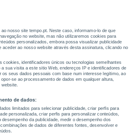
Aviso amarelo
Aviso moderado por trovoada em
Atsugi United States Naval Air
Station hoje
r ao nosso site tempo.pt. Neste caso, informamo-lo de que
h
Furacão
navegação no website, mas não utilizaremos cookies para
Dolphin A 1.201 kms de distância
nteúdos personalizados, embora possa visualizar publicidade
e aceder ao nosso website através desta assinatura, clicando no
s cookies, identificadores únicos ou tecnologias semelhantes
gal
 sua visita a este sitio Web, endereços IP e identificadores de
r os seus dados pessoais com base num interesse legítimo, ao
Radar de Chuva
Satélites
Modelos
ou opor-se ao processamento de dados em qualquer altura,
 website.
mento de dados:
omingo
Segunda
Terça
Quarta
dos limitados para selecionar publicidade, criar perfis para
9 Ago.
10 Ago.
11 Ago.
12 Ago.
idade personalizada, criar perfis para personalizar conteúdos,
ir o desempenho da publicidade, medir o desempenho dos
 combinações de dados de diferentes fontes, desenvolver e
eúdos.
90%
90%
80%
80%