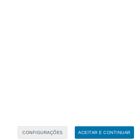
Calendário Lunar
Seg
Ter
Qua
Qui
Sex
Sáb
Domo
6
7
8
9
10
11
12
13
14
15
16
17
18
19
CONFIGURAÇÕES
ACEITAR E CONTINUAR