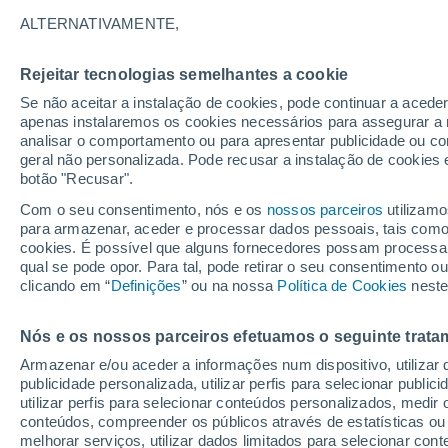
28°
ALTERNATIVAMENTE,
Rejeitar tecnologias semelhantes a cookie
Sul
Se não aceitar a instalação de cookies, pode continuar a acede
Sensação de 33°
18
-
33 km
apenas instalaremos os cookies necessários para assegurar a 
analisar o comportamento ou para apresentar publicidade ou co
geral não personalizada. Pode recusar a instalação de cookies 
botão "Recusar".
Última hora
Aviso amarelo de tempo quente neste distrito:
Com o seu consentimento, nós e os
nossos parceiros
utilizamo
39 ºC e noites tropicais; saiba até quando
para armazenar, aceder e processar dados pessoais, tais como a
cookies. É possível que alguns fornecedores possam processa
O Tempo 1 - 7 Dias
Atualidade
Mapas de nuvens
qual se pode opor. Para tal, pode retirar o seu consentimento 
clicando em “
Definições
” ou na nossa
Política de Cookies
neste
Nós e os nossos parceiros efetuamos o seguinte trata
Amanhã
Domingo
S
Hoje
Armazenar e/ou aceder a informações num dispositivo, utilizar da
8 Ago.
9 Ago.
7 Ago.
publicidade personalizada, utilizar perfis para selecionar public
utilizar perfis para selecionar conteúdos personalizados, med
conteúdos, compreender os públicos através de estatísticas ou
melhorar serviços, utilizar dados limitados para selecionar cont
60%
60%