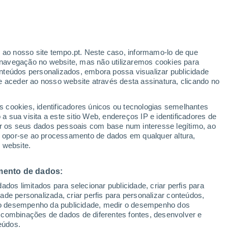
Aviso amarelo
Aviso moderado por trovoada em
Yokosuka Fwf hoje
r ao nosso site tempo.pt. Neste caso, informamo-lo de que
/h
Furacão
navegação no website, mas não utilizaremos cookies para
Dolphin A 1.426 kms de distância
nteúdos personalizados, embora possa visualizar publicidade
e aceder ao nosso website através desta assinatura, clicando no
 até
s cookies, identificadores únicos ou tecnologias semelhantes
 sua visita a este sitio Web, endereços IP e identificadores de
r os seus dados pessoais com base num interesse legítimo, ao
Radar de Chuva
Satélites
Modelos
ou opor-se ao processamento de dados em qualquer altura,
 website.
mento de dados:
egunda
Terça
Quarta
Quinta
dos limitados para selecionar publicidade, criar perfis para
10 Ago.
11 Ago.
12 Ago.
13 Ago.
idade personalizada, criar perfis para personalizar conteúdos,
ir o desempenho da publicidade, medir o desempenho dos
 combinações de dados de diferentes fontes, desenvolver e
eúdos.
80%
80%
80%
80%