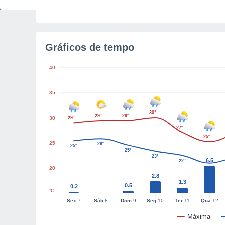
Luz da manhã restante
5h20m
Gráficos de tempo
40
35
30°
29°
29°
30
29°
27°
25°
25
26°
25°
25°
23°
6.5
22°
20
21°
2.8
1.3
0.5
0.2
°C
Sex
7
Sáb
8
Dom
9
Seg
10
Ter
11
Qua
12
Máxima