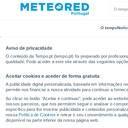
O tempo
Notíc
Aviso de privacidade
O conteúdo da Tempo.pt (tempo.pt) foi preparado por profissiona
qualidade. Pode aceder a este site através das seguintes opçõe
Aceitar cookies e aceder de forma gratuita
Início
Japão
Yokosuka Fwf
A publicidade digital personalizada, baseada em informações r
permite-nos financiar a nossa atividade para continuar a fornec
Tempo em Yokosuka F
Ao clicar no botão "Aceitar e continuar", pode aceder ao websit
nossos parceiros, que nos permitem seguir e analisar o compo
13:47
Sexta
específico para lhe mostrar publicidade e conteúdos persona
nossa
Política de Cookies
e retirar o seu consentimento a qua
disponível na parte inferior da nossa página web.
Nuvens dispersas