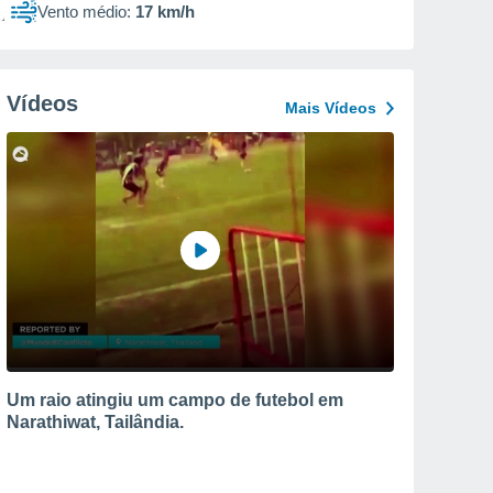
Vento médio:
17 km/h
Vídeos
Mais Vídeos
Um raio atingiu um campo de futebol em
Narathiwat, Tailândia.