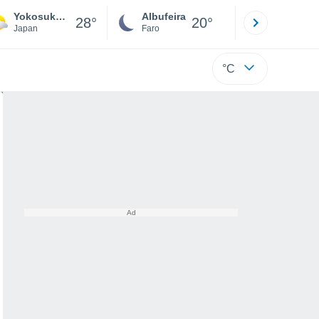
Yokosuka Fwf
Albufeira
Lisboa
28°
20°
Japan
Faro
Lisboa
°C