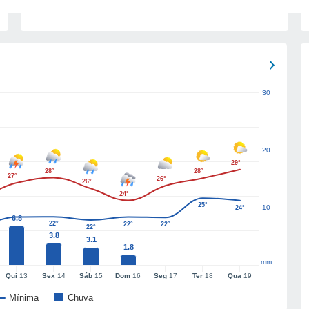
30
20
29°
28°
28°
27°
26°
26°
24°
25°
10
24°
6.8
22°
22°
22°
22°
3.8
3.1
1.8
mm
Qui
13
Sex
14
Sáb
15
Dom
16
Seg
17
Ter
18
Qua
19
Mínima
Chuva