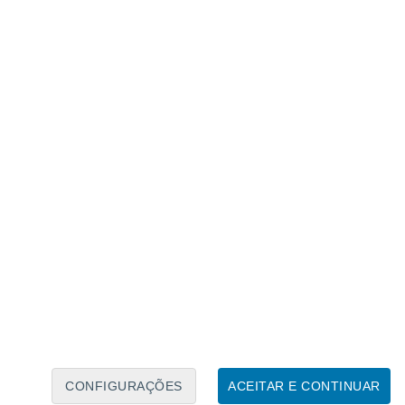
Calendário Lunar
Seg
Ter
Qua
Qui
Sex
Sáb
Domo
7
8
9
10
11
12
13
14
15
16
17
18
19
20
CONFIGURAÇÕES
ACEITAR E CONTINUAR