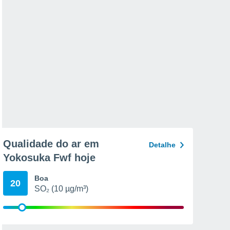
Qualidade do ar em
Detalhe
Yokosuka Fwf hoje
Boa
20
SO₂ (10 µg/m³)