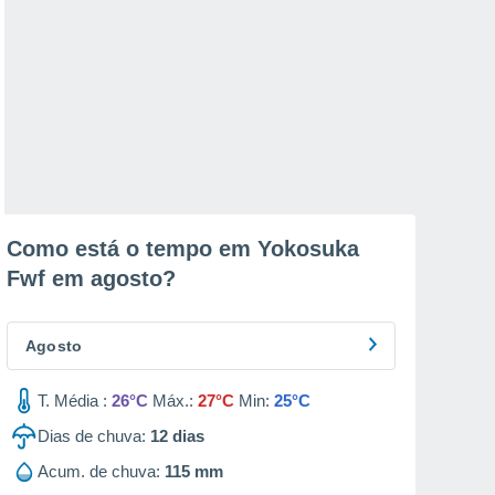
Como está o tempo em Yokosuka
Fwf em
agosto
?
Agosto
T. Média :
26°C
Máx.:
27°C
Min:
25°C
Dias de chuva:
12
dias
Acum. de chuva:
115 mm