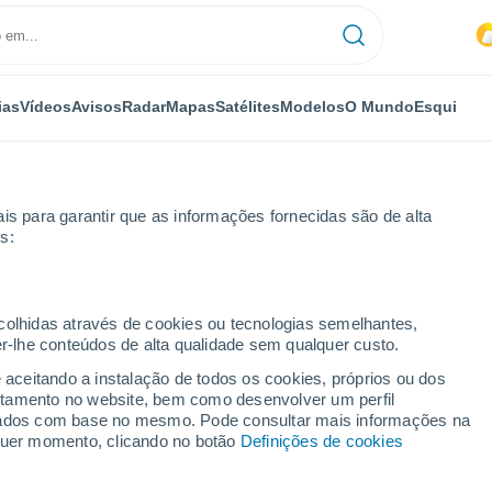
ias
Vídeos
Avisos
Radar
Mapas
Satélites
Modelos
O Mundo
Esqui
is para garantir que as informações fornecidas são de alta
s:
ecolhidas através de cookies ou tecnologias semelhantes,
er-lhe conteúdos de alta qualidade sem qualquer custo.
wf
e aceitando a instalação de todos os cookies, próprios ou dos
rtamento no website, bem como desenvolver um perfil
...
lizados com base no mesmo. Pode consultar mais informações na
lquer momento, clicando no botão
Definições de cookies
Por horas
Intervalos nublados nas
próximas horas