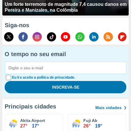
Um forte terremoto de magnitude 7,4 causou danos em
Pereira e Manizales, na Colômbia
Siga-nos
O tempo no seu email
Eu li e aceito a política de privacidade.
Principais cidades
Mais cidades
Akita Airport
Fuji Ab
27°
17°
26°
19°