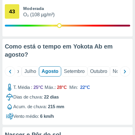
conteúdos.
Moderada
43
O₃ (108 µg/m³)
ção
ão através
de
,
 e
Como está o tempo em Yokota Ab em
agosto
?
dos,
publicidade
s, estudos
o
Junho
Julho
Agosto
Setembro
Outubro
Novembro
a e
mento de
T. Média :
25°C
Máx.:
28°C
Min:
22°C
ossos 1199
Dias de chuva:
22
dias
eiros
Acum. de chuva:
215 mm
Vento médio:
6 km/h
Nascer e Pôr do sol