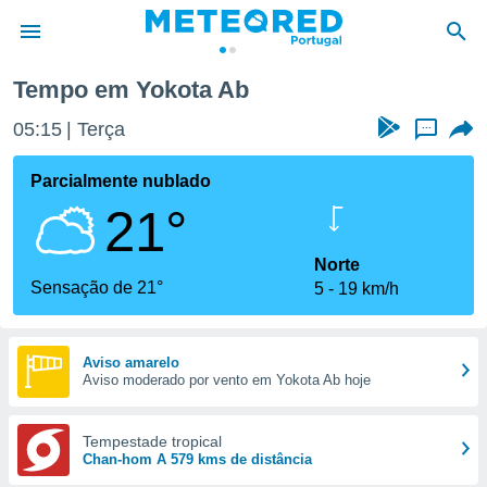
Tempo em Yokota Ab
de
05:15
Terça
...
 da
empo.pt) foi
Parcialmente nublado
or
21°
is para
e as
 fornecidas
Norte
 qualidade.
Sensação de 21°
5
19 km/h
r a este
s das
opções:
Aviso amarelo
Aviso moderado por vento em Yokota Ab hoje
ookies e
 forma
Tempestade tropical
e digital
Chan-hom A 579 kms de distância
da,