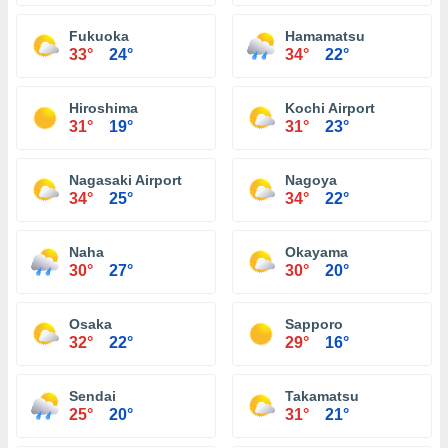
Fukuoka
Hamamatsu
33°
24°
34°
22°
Hiroshima
Kochi Airport
31°
19°
31°
23°
Nagasaki Airport
Nagoya
34°
25°
34°
22°
Naha
Okayama
30°
27°
30°
20°
Osaka
Sapporo
32°
22°
29°
16°
Sendai
Takamatsu
25°
20°
31°
21°