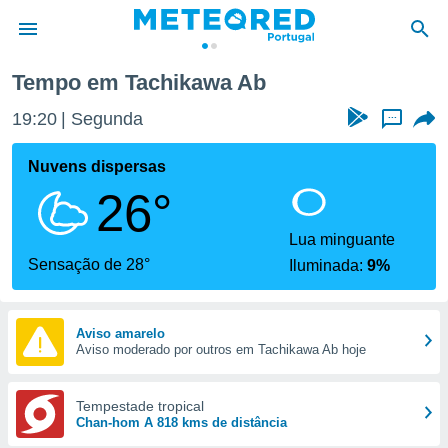
Tempo em Tachikawa Ab
de
19:20
Segunda
...
 da
empo.pt) foi
Nuvens dispersas
or
26°
is para
e as
 fornecidas
Lua minguante
 qualidade.
Sensação de 28°
Iluminada:
9%
r a este
s das
opções:
Aviso amarelo
Aviso moderado por outros em Tachikawa Ab hoje
ookies e
 forma
Tempestade tropical
e digital
Chan-hom A 818 kms de distância
da,