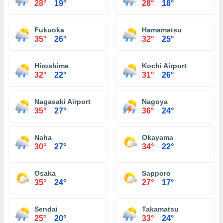
28°
19°
28°
18°
Fukuoka
Hamamatsu
35°
26°
32°
25°
Hiroshima
Kochi Airport
32°
22°
31°
26°
Nagasaki Airport
Nagoya
35°
27°
36°
24°
Naha
Okayama
30°
27°
34°
22°
Osaka
Sapporo
35°
24°
27°
17°
Sendai
Takamatsu
25°
20°
33°
24°