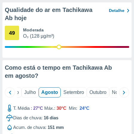
conteúdos.
Qualidade do ar em Tachikawa
Detalhe
ção
Ab hoje
ão através
Moderada
49
de
O₃ (128 µg/m³)
,
 e
dos,
publicidade
s, estudos
Como está o tempo em Tachikawa Ab
a e
em
agosto
?
mento de
o
Junho
Julho
Agosto
Setembro
Outubro
Novembro
ossos 1199
eiros
T. Média :
27°C
Máx.:
30°C
Min:
24°C
Dias de chuva:
16
dias
Acum. de chuva:
151 mm