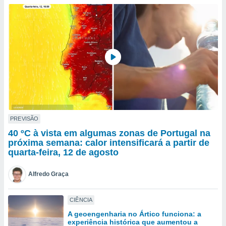
para lhe
licidade e
ados com
esmo. Pode
ais
s na nossa
 Cookies
e
u
nto a
omento,
 botão
de cookies
PREVISÃO
na parte
40 ºC à vista em algumas zonas de Portugal na
nossa
próxima semana: calor intensificará a partir de
.
quarta-feira, 12 de agosto
IVAMENTE,
Alfredo Graça
as
CIÊNCIA
tes a
A geoengenharia no Ártico funciona: a
experiência histórica que aumentou a