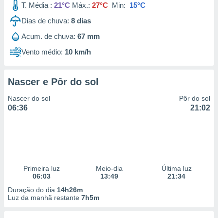
T. Média :
21°C
Máx.:
27°C
Min:
15°C
Dias de chuva:
8
dias
Acum. de chuva:
67 mm
Vento médio:
10 km/h
Nascer e Pôr do sol
Nascer do sol
Pôr do sol
06:36
21:02
Primeira luz
Meio-dia
Última luz
06:03
13:49
21:34
Duração do dia
14h26m
Luz da manhã restante
7h5m