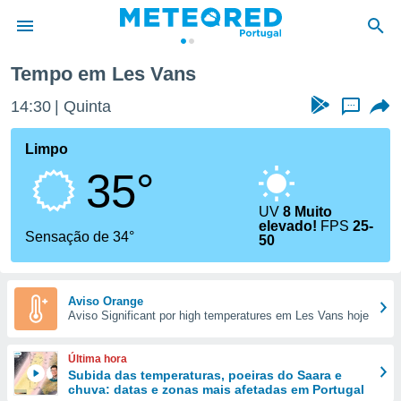
ns
Tempo em Les Vans
de
14:30
Quinta
...
 da
empo.pt) foi
Limpo
or
35°
is para
e as
 fornecidas
UV
8 Muito
elevado!
FPS
25-
 qualidade.
Sensação de 34°
50
r a este
s das
opções:
Aviso Orange
ookies e
Aviso Significant por high temperatures em Les Vans hoje
 forma
Última hora
e digital
Subida das temperaturas, poeiras do Saara e
da,
chuva: datas e zonas mais afetadas em Portugal