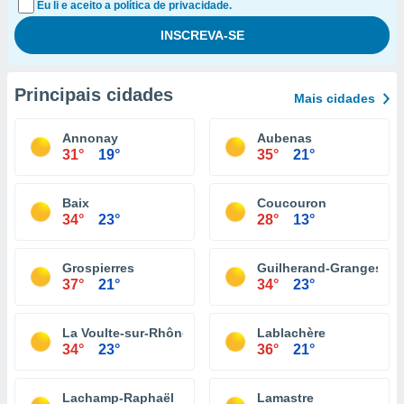
Eu li e aceito a política de privacidade.
Principais cidades
Mais cidades
Annonay
Aubenas
31°
19°
35°
21°
Baix
Coucouron
34°
23°
28°
13°
Grospierres
Guilherand-Granges
37°
21°
34°
23°
La Voulte-sur-Rhône
Lablachère
34°
23°
36°
21°
Lachamp-Raphaël
Lamastre