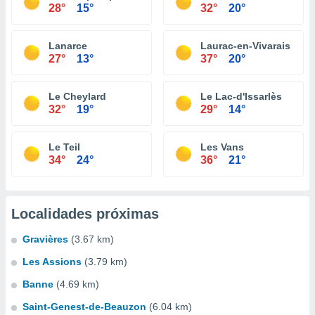
28°
15°
32°
20°
Lanarce
Laurac-en-Vivarais
27°
13°
37°
20°
Le Cheylard
Le Lac-d'Issarlès
32°
19°
29°
14°
Le Teil
Les Vans
34°
24°
36°
21°
Localidades próximas
Gravières
(3.67 km)
Les Assions
(3.79 km)
Banne
(4.69 km)
Saint-Genest-de-Beauzon
(6.04 km)