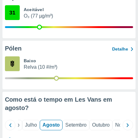
conteúdos.
Aceitável
31
O₃ (77 µg/m³)
ção
ão através
de
,
 e
Pólen
Detalhe
dos,
Baixo
publicidade
Relva (10 #/m³)
s, estudos
a e
mento de
ossos 1199
Como está o tempo em Les Vans em
eiros
agosto
?
o
Junho
Julho
Agosto
Setembro
Outubro
Novembro