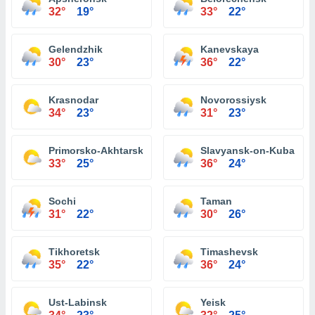
32°
19°
33°
22°
Gelendzhik
Kanevskaya
30°
23°
36°
22°
Krasnodar
Novorossiysk
34°
23°
31°
23°
Primorsko-Akhtarsk
Slavyansk-on-Kuban
33°
25°
36°
24°
Sochi
Taman
31°
22°
30°
26°
Tikhoretsk
Timashevsk
35°
22°
36°
24°
Ust-Labinsk
Yeisk