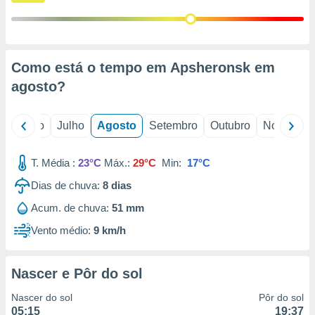
conteúdos.
ção
ão através
Como está o tempo em Apsheronsk em
de
agosto
?
,
 e
o
Junho
Julho
Agosto
Setembro
Outubro
Novembro
dos,
publicidade
s, estudos
T. Média :
23°C
Máx.:
29°C
Min:
17°C
a e
mento de
Dias de chuva:
8
dias
Acum. de chuva:
51 mm
ossos 1199
Vento médio:
9 km/h
eiros
Nascer e Pôr do sol
Nascer do sol
Pôr do sol
05:15
19:37