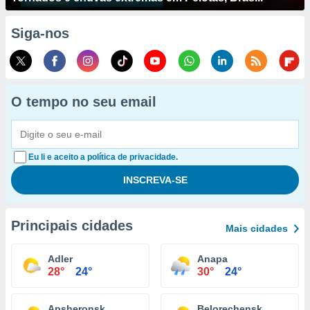
Siga-nos
O tempo no seu email
Eu li e aceito a política de privacidade.
Principais cidades
Mais cidades
Adler
Anapa
28°
24°
30°
24°
Apsheronsk
Belorechensk