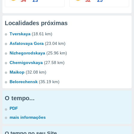
34°
23°
32°
25°
Localidades próximas
Tverskaya
(18.61 km)
Asfatovaya Gora
(23.04 km)
Nizhegorodskaya
(25.96 km)
Chernigovskaya
(27.58 km)
Maikop
(32.08 km)
Belorechensk
(35.19 km)
O tempo...
PDF
mais informações
O tempo no seu Site