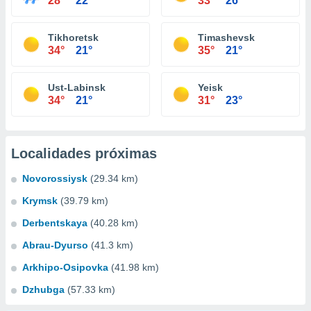
28°
22°
33°
26°
Tikhoretsk
Timashevsk
34°
21°
35°
21°
Ust-Labinsk
Yeisk
34°
21°
31°
23°
Localidades próximas
Novorossiysk
(29.34 km)
Krymsk
(39.79 km)
Derbentskaya
(40.28 km)
Abrau-Dyurso
(41.3 km)
Arkhipo-Osipovka
(41.98 km)
Dzhubga
(57.33 km)