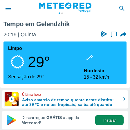
Tempo em Gelendzhik
de
20:19
Quinta
...
 da
empo.pt) foi
Limpo
or
29°
is para
e as
 fornecidas
Nordeste
 qualidade.
Sensação de 29°
15
32 km/h
r a este
s das
opções:
Última hora
Aviso amarelo de tempo quente neste distrito:
ookies e
até 39 ºC e noites tropicais; saiba até quando
 forma
Descarregue
GRÁTIS
a app da
Instalar
e digital
Meteored!
da,