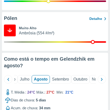
conteúdos.
ção
Pólen
Detalhe
ão através
de
Muito Alto
,
Ambrósia (554 #/m³)
 e
dos,
publicidade
s, estudos
Como está o tempo em Gelendzhik em
a e
mento de
agosto
?
ossos 1199
o
Junho
Julho
Agosto
Setembro
Outubro
Novembro
eiros
T. Média :
24°C
Máx.:
27°C
Min:
21°C
Dias de chuva:
5
dias
Acum. de chuva:
34 mm