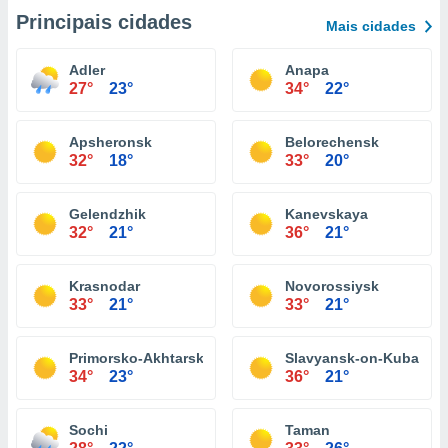
Principais cidades
Mais cidades
Adler
Anapa
27°
23°
34°
22°
Apsheronsk
Belorechensk
32°
18°
33°
20°
Gelendzhik
Kanevskaya
32°
21°
36°
21°
Krasnodar
Novorossiysk
33°
21°
33°
21°
Primorsko-Akhtarsk
Slavyansk-on-Kuban
34°
23°
36°
21°
Sochi
Taman