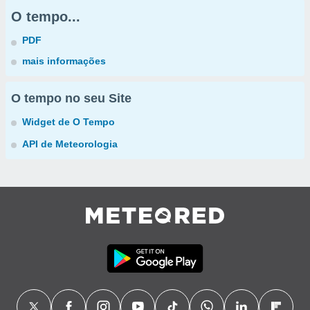
O tempo...
PDF
mais informações
O tempo no seu Site
Widget de O Tempo
API de Meteorologia