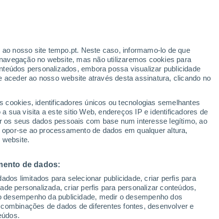
ante
r ao nosso site tempo.pt. Neste caso, informamo-lo de que
:
46%
navegação no website, mas não utilizaremos cookies para
nteúdos personalizados, embora possa visualizar publicidade
e aceder ao nosso website através desta assinatura, clicando no
 até
s cookies, identificadores únicos ou tecnologias semelhantes
 sua visita a este sitio Web, endereços IP e identificadores de
r os seus dados pessoais com base num interesse legítimo, ao
Radar de Chuva
Satélites
Modelos
ou opor-se ao processamento de dados em qualquer altura,
 website.
mento de dados:
omingo
Segunda
Terça
Quarta
dos limitados para selecionar publicidade, criar perfis para
9 Ago.
10 Ago.
11 Ago.
12 Ago.
idade personalizada, criar perfis para personalizar conteúdos,
ir o desempenho da publicidade, medir o desempenho dos
 combinações de dados de diferentes fontes, desenvolver e
eúdos.