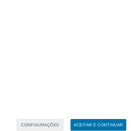
Calendário Lunar
Seg
Ter
Qua
Qui
Sex
Sáb
Domo
6
7
8
9
10
11
12
13
14
15
16
17
18
19
CONFIGURAÇÕES
ACEITAR E CONTINUAR