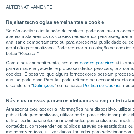
20°
ALTERNATIVAMENTE,
Rejeitar tecnologias semelhantes a cookie
Lua mingu
Se não aceitar a instalação de cookies, pode continuar a acede
Iluminada
Sensação de 20°
apenas instalaremos os cookies necessários para assegurar a 
analisar o comportamento ou para apresentar publicidade ou co
geral não personalizada. Pode recusar a instalação de cookies 
botão "Recusar".
Última hora
Aviso amarelo de tempo quente neste distrito:
Com o seu consentimento, nós e os
nossos parceiros
utilizamo
39 ºC e noites tropicais; saiba até quando
para armazenar, aceder e processar dados pessoais, tais como a
cookies. É possível que alguns fornecedores possam processa
O Tempo 1 - 7 Dias
Atualidade
Mapas de nuvens
qual se pode opor. Para tal, pode retirar o seu consentimento 
clicando em “
Definições
” ou na nossa
Política de Cookies
neste
Nós e os nossos parceiros efetuamos o seguinte trata
Amanhã
Sábado
D
Hoje
Armazenar e/ou aceder a informações num dispositivo, utilizar da
7 Ago.
8 Ago.
6 Ago.
publicidade personalizada, utilizar perfis para selecionar public
utilizar perfis para selecionar conteúdos personalizados, med
conteúdos, compreender os públicos através de estatísticas ou
melhorar serviços, utilizar dados limitados para selecionar cont