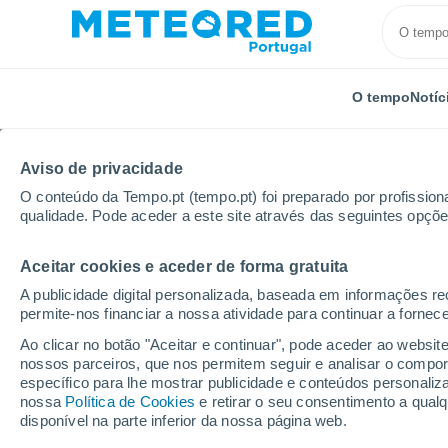
O tempo
Notíc
Aviso de privacidade
O conteúdo da Tempo.pt (tempo.pt) foi preparado por profissiona
qualidade. Pode aceder a este site através das seguintes opçõe
Aceitar cookies e aceder de forma gratuita
Início
Distrito de Coimbra
Antuzede
A publicidade digital personalizada, baseada em informações r
permite-nos financiar a nossa atividade para continuar a fornec
Tempo em Antuzede
Ao clicar no botão "Aceitar e continuar", pode aceder ao websit
nossos parceiros, que nos permitem seguir e analisar o compo
21:46
Quinta
específico para lhe mostrar publicidade e conteúdos persona
nossa
Política de Cookies
e retirar o seu consentimento a qua
disponível na parte inferior da nossa página web.
Céu limpo