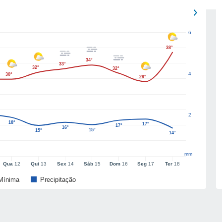
6
38°
34°
33°
32°
32°
4
30°
29°
2
18°
17°
17°
16°
15°
15°
14°
mm
Qua
12
Qui
13
Sex
14
Sáb
15
Dom
16
Seg
17
Ter
18
Mínima
Precipitação