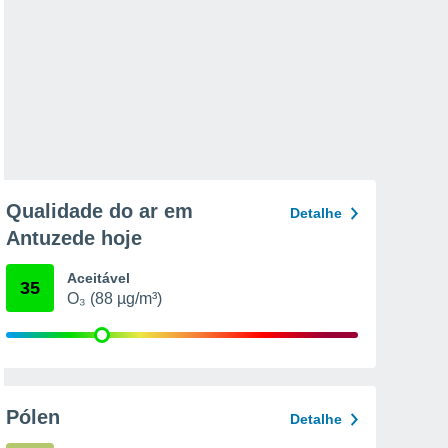
Qualidade do ar em
Detalhe
Antuzede hoje
Aceitável
35
O₃ (88 µg/m³)
Pólen
Detalhe