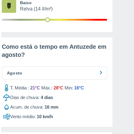
Baixo
Relva (14 #/m³)
Como está o tempo em Antuzede em
agosto
?
Agosto
T. Média :
21°C
Máx.:
28°C
Min:
16°C
Dias de chuva:
4
dias
Acum. de chuva:
16 mm
Vento médio:
10 km/h