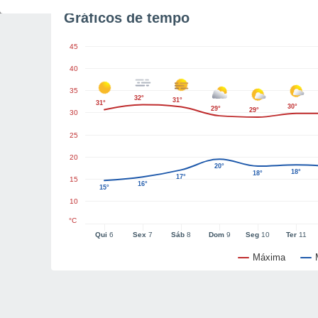
Gráficos de tempo
45
40
35
32°
31°
31°
30°
29°
29°
30
25
20
20°
18°
18°
17°
15
16°
15°
10
°C
Qui
6
Sex
7
Sáb
8
Dom
9
Seg
10
Ter
11
Máxima