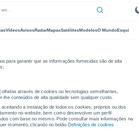
ias
Vídeos
Avisos
Radar
Mapas
Satélites
Modelos
O Mundo
Esqui
is para garantir que as informações fornecidas são de alta
s:
ecolhidas através de cookies ou tecnologias semelhantes,
er-lhe conteúdos de alta qualidade sem qualquer custo.
e aceitando a instalação de todos os cookies, próprios ou dos
rtamento no website, bem como desenvolver um perfil
...
lizados com base no mesmo. Pode consultar mais informações na
lquer momento, clicando no botão
Definições de cookies
Por horas
Céu nublado nas próximas horas