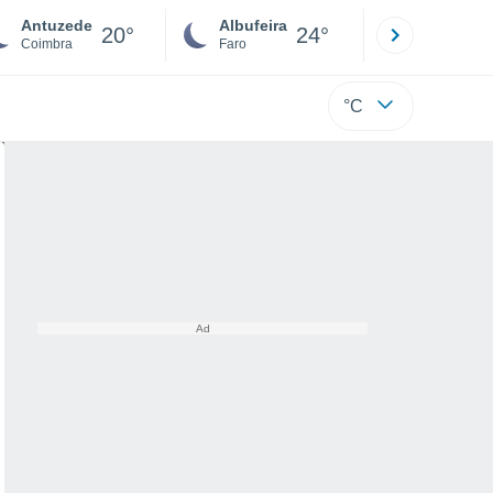
Antuzede
Albufeira
Lisboa
20°
24°
Coimbra
Faro
Lisboa
°C