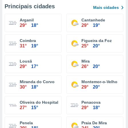
Principais cidades
Mais cidades
Arganil
Cantanhede
29°
18°
29°
19°
Coimbra
Figueira da Foz
31°
19°
25°
20°
Lousã
Mira
29°
17°
26°
20°
Miranda do Corvo
Montemor-o-Velho
30°
18°
29°
20°
Oliveira do Hospital
Penacova
27°
15°
29°
18°
Penela
Praia De Mira