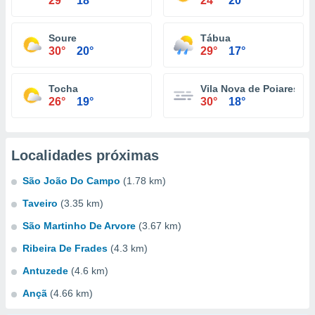
29°
18°
24°
20°
Soure
Tábua
30°
20°
29°
17°
Tocha
Vila Nova de Poiares
26°
19°
30°
18°
Localidades próximas
São João Do Campo
(1.78 km)
Taveiro
(3.35 km)
São Martinho De Arvore
(3.67 km)
Ribeira De Frades
(4.3 km)
Antuzede
(4.6 km)
Ançã
(4.66 km)