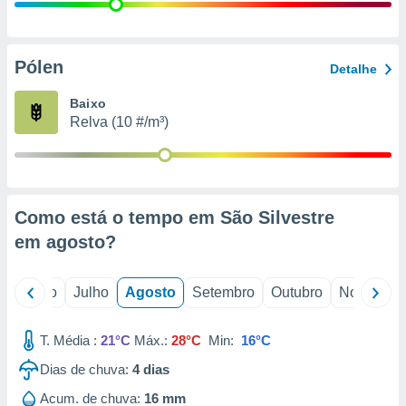
conteúdos.
ção
Pólen
Detalhe
ão através
de
Baixo
,
Relva (10 #/m³)
 e
dos,
publicidade
s, estudos
Como está o tempo em São Silvestre
a e
mento de
em
agosto
?
ossos 1199
o
Junho
Julho
Agosto
Setembro
Outubro
Novembro
eiros
T. Média :
21°C
Máx.:
28°C
Min:
16°C
Dias de chuva:
4
dias
Acum. de chuva:
16 mm