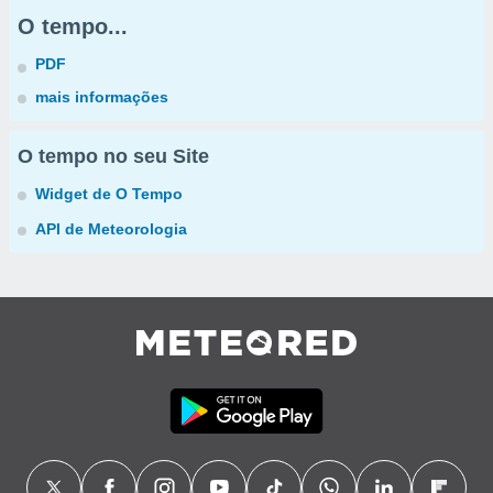
O tempo...
PDF
mais informações
O tempo no seu Site
Widget de O Tempo
API de Meteorologia