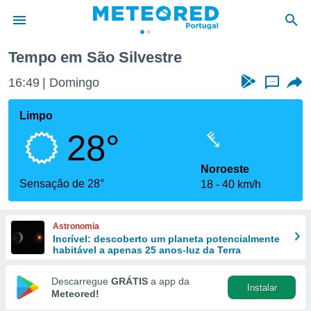
Tempo em São Silvestre
de
16:49
Domingo
...
 da
empo.pt) foi
Limpo
or
28°
is para
e as
 fornecidas
Noroeste
 qualidade.
Sensação de 28°
18
40 km/h
r a este
s das
opções:
Astronomia
Incrível: descoberto um planeta potencialmente
ookies e
habitável a apenas 25 anos-luz da Terra
 forma
Descarregue
GRÁTIS
a app da
Instalar
e digital
Meteored!
da,