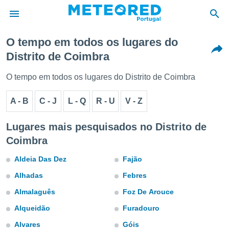
O tempo em todos os lugares do
Distrito de Coimbra
de
 da
O tempo em todos os lugares do Distrito de Coimbra
empo.pt) foi
or
A - B
C - J
L - Q
R - U
V - Z
is para
e as
 fornecidas
Lugares mais pesquisados no Distrito de
 qualidade.
Coimbra
r a este
s das
Aldeia Das Dez
Fajão
opções:
Alhadas
Febres
ookies e
 forma
Almalaguês
Foz De Arouce
Alqueidão
Furadouro
e digital
da,
Alvares
Góis