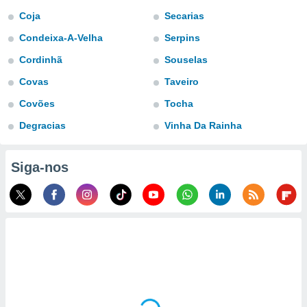
para lhe
Coja
Secarias
licidade e
Condeixa-A-Velha
Serpins
ados com
esmo. Pode
Cordinhã
Souselas
ais
Covas
Taveiro
s na nossa
 Cookies
e
Covões
Tocha
u
nto a
Degracias
Vinha Da Rainha
omento,
 botão
de cookies
Siga-nos
na parte
nossa
.
IVAMENTE,
as
tes a