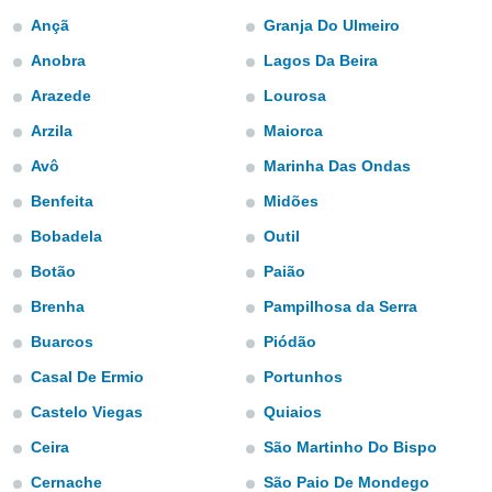
m
Ançã
Granja Do Ulmeiro
 recolhidas
cookies ou
Anobra
Lagos Da Beira
, permite-
Arazede
Lourosa
ar a nossa
Arzila
Maiorca
ara
ACEITAR
 fornecer-
E
Avô
Marinha Das Ondas
os de alta
CONTINUAR
sem
Benfeita
Midões
sto.
Bobadela
Outil
CONFIGURAÇÕES
o botão
ontinuar",
Botão
Paião
r ao
Brenha
Pampilhosa da Serra
itando a
de todos os
Buarcos
Piódão
óprios ou
parceiros,
Casal De Ermio
Portunhos
rmitem
Castelo Viegas
Quiaios
lisar o
nto no
Ceira
São Martinho Do Bispo
em como
 um perfil
Cernache
São Paio De Mondego