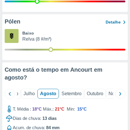
conteúdos.
ção
Pólen
Detalhe
ão através
de
Baixo
,
Relva (8 #/m³)
 e
dos,
publicidade
s, estudos
Como está o tempo em Ancourt em
a e
mento de
agosto
?
ossos 1199
o
Junho
Julho
Agosto
Setembro
Outubro
Novembro
eiros
T. Média :
18°C
Máx.:
21°C
Min:
15°C
Dias de chuva:
13
dias
Acum. de chuva:
84 mm