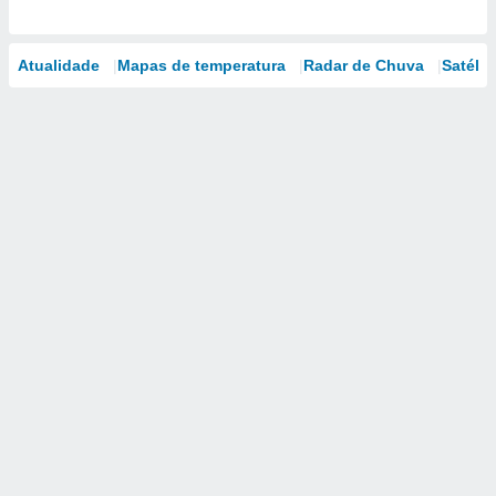
Atualidade
Mapas de temperatura
Radar de Chuva
Satélit