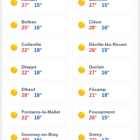
27°
15°
27°
15°
Bolbec
Cléon
25°
16°
28°
16°
Colleville
Déville-lès-Rouen
22°
18°
28°
15°
Dieppe
Duclair
22°
18°
27°
16°
Elbeuf
Fécamp
28°
16°
21°
18°
Fontaine-la-Mallet
Foucarmont
22°
18°
26°
15°
Gournay-en-Bray
Greny