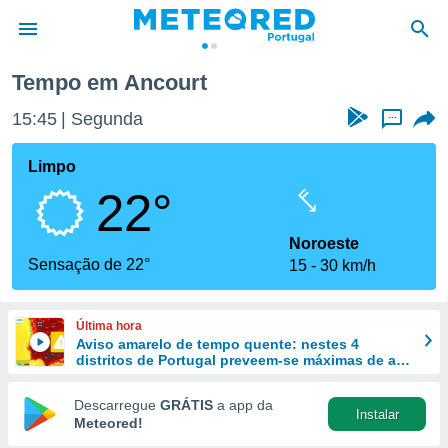
Tempo em Ancourt
de
15:45
Segunda
...
 da
empo.pt) foi
Limpo
or
22°
is para
e as
 fornecidas
Noroeste
 qualidade.
Sensação de 22°
15
30 km/h
r a este
s das
opções:
Última hora
Aviso amarelo de tempo quente: nestes 4
ookies e
distritos de Portugal preveem-se máximas de até
 forma
40 ºC
Descarregue
GRÁTIS
a app da
Instalar
e digital
Meteored!
da,