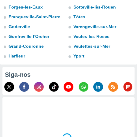
para lhe
Forges-les-Eaux
Sotteville-lès-Rouen
licidade e
Franqueville-Saint-Pierre
Tôtes
ados com
esmo. Pode
Goderville
Varengeville-sur-Mer
ais
Gonfreville-l'Orcher
Veules-les-Roses
s na nossa
 Cookies
e
Grand-Couronne
Veulettes-sur-Mer
u
nto a
Harfleur
Yport
omento,
 botão
de cookies
Siga-nos
na parte
nossa
.
IVAMENTE,
as
tes a