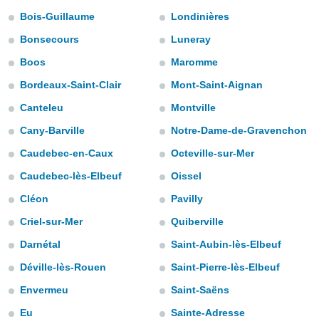
m
Bois-Guillaume
Londinières
 recolhidas
cookies ou
Bonsecours
Luneray
, permite-
Boos
Maromme
ar a nossa
Bordeaux-Saint-Clair
Mont-Saint-Aignan
ara
ACEITAR
 fornecer-
E
Canteleu
Montville
os de alta
CONTINUAR
sem
Cany-Barville
Notre-Dame-de-Gravenchon
sto.
Caudebec-en-Caux
Octeville-sur-Mer
CONFIGURAÇÕES
o botão
ontinuar",
Caudebec-lès-Elbeuf
Oissel
r ao
Cléon
Pavilly
itando a
de todos os
Criel-sur-Mer
Quiberville
óprios ou
parceiros,
Darnétal
Saint-Aubin-lès-Elbeuf
rmitem
Déville-lès-Rouen
Saint-Pierre-lès-Elbeuf
lisar o
nto no
Envermeu
Saint-Saëns
em como
 um perfil
Eu
Sainte-Adresse