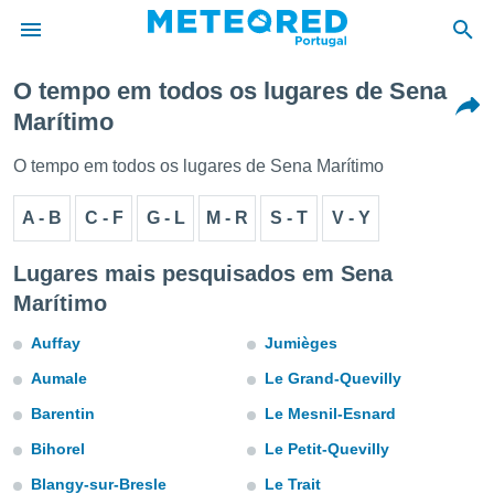
O tempo em todos os lugares de Sena
Marítimo
de
 da
O tempo em todos os lugares de Sena Marítimo
empo.pt) foi
or
A - B
C - F
G - L
M - R
S - T
V - Y
is para
e as
 fornecidas
Lugares mais pesquisados em Sena
 qualidade.
Marítimo
r a este
s das
Auffay
Jumièges
opções:
Aumale
Le Grand-Quevilly
ookies e
 forma
Barentin
Le Mesnil-Esnard
Bihorel
Le Petit-Quevilly
e digital
da,
Blangy-sur-Bresle
Le Trait