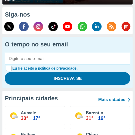
Siga-nos
O tempo no seu email
Eu li e aceito a política de privacidade.
Principais cidades
Mais cidades
Aumale
Barentin
30°
17°
31°
16°
Bolbec
Cléon