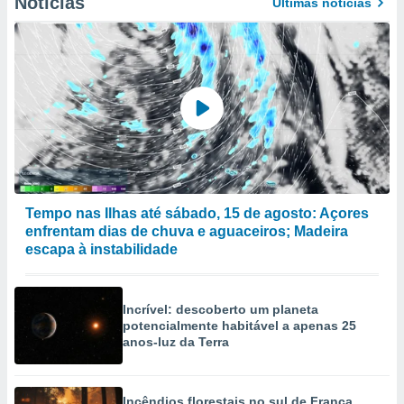
Notícias
Últimas notícias
Tempo nas Ilhas até sábado, 15 de agosto: Açores
enfrentam dias de chuva e aguaceiros; Madeira
escapa à instabilidade
Incrível: descoberto um planeta
potencialmente habitável a apenas 25
anos-luz da Terra
Incêndios florestais no sul de França