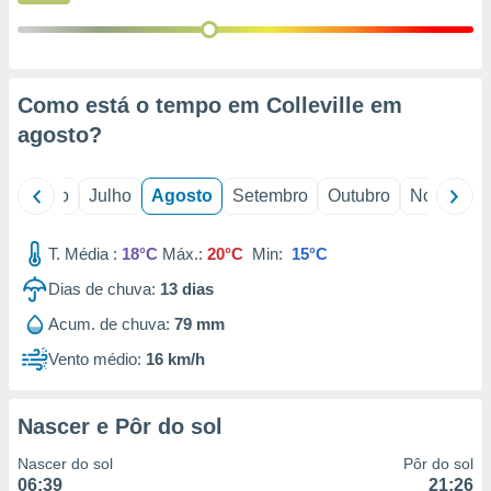
conteúdos.
ção
ão através
Como está o tempo em Colleville em
de
agosto
?
,
 e
o
Junho
Julho
Agosto
Setembro
Outubro
Novembro
dos,
publicidade
s, estudos
T. Média :
18°C
Máx.:
20°C
Min:
15°C
a e
mento de
Dias de chuva:
13
dias
Acum. de chuva:
79 mm
ossos 1199
Vento médio:
16 km/h
eiros
Nascer e Pôr do sol
Nascer do sol
Pôr do sol
06:39
21:26