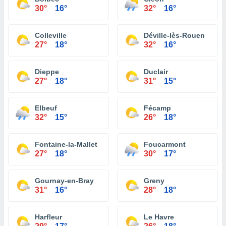
30°
16°
32°
16°
Colleville
Déville-lès-Rouen
27°
18°
32°
16°
Dieppe
Duclair
27°
18°
31°
15°
Elbeuf
Fécamp
32°
15°
26°
18°
Fontaine-la-Mallet
Foucarmont
27°
18°
30°
17°
Gournay-en-Bray
Greny
31°
16°
28°
18°
Harfleur
Le Havre