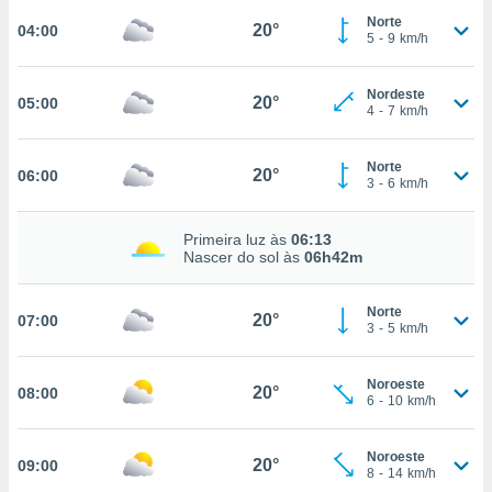
m
Norte
 recolhidas
20°
04:00
5
-
9
km/h
cookies ou
, permite-
Nordeste
20°
05:00
ar a nossa
4
-
7
km/h
ara
ACEITAR
 fornecer-
E
Norte
os de alta
20°
06:00
3
-
6
km/h
CONTINUAR
sem
sto.
CONFIGURAÇÕES
Primeira luz às
06:13
o botão
Nascer do sol às
06h42m
ontinuar",
r ao
itando a
Norte
20°
07:00
3
-
5
km/h
de todos os
óprios ou
parceiros,
Noroeste
20°
08:00
rmitem
6
-
10
km/h
lisar o
nto no
Noroeste
em como
20°
09:00
8
-
14
km/h
 um perfil