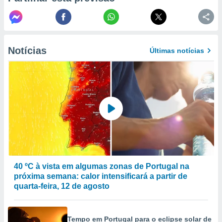
conteúdos.
ção
ão através
Notícias
Últimas notícias
de
,
 e
dos,
publicidade
s, estudos
a e
mento de
ossos 1199
eiros
40 ºC à vista em algumas zonas de Portugal na
próxima semana: calor intensificará a partir de
quarta-feira, 12 de agosto
Tempo em Portugal para o eclipse solar de