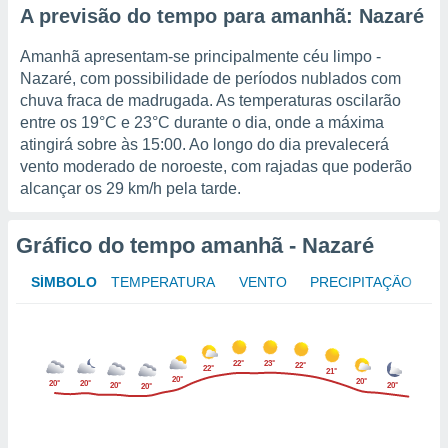
A previsão do tempo para amanhã: Nazaré
o qual se
ara tal,
 o seu
Amanhã apresentam-se principalmente céu limpo -
to ou opor-
Nazaré, com possibilidade de períodos nublados com
essamento
chuva fraca de madrugada. As temperaturas oscilarão
m qualquer
entre os
19°C
e
23°C
durante o dia, onde a máxima
ando em “
atingirá sobre às 15:00. Ao longo do dia prevalecerá
 ou na
vento moderado de noroeste, com rajadas que poderão
 Cookies
alcançar os
29 km/h
pela tarde.
te.
Gráfico do tempo amanhã - Nazaré
 nossos
s o
SÍMBOLO
TEMPERATURA
VENTO
PRECIPITAÇÃO
o de
e/ou aceder
22°
23°
22°
22°
21°
20°
20°
ões num
20°
20°
20°
20°
20°
utilizar
ados para
publicidade,