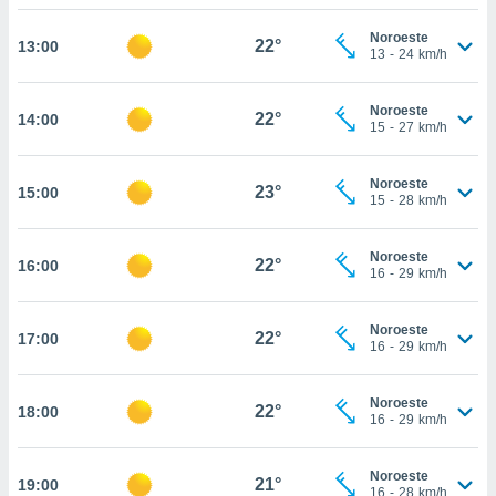
tar a
de cookies,
Noroeste
22°
13:00
uar a
13
-
24
km/h
osso site
este caso,
Noroeste
lo de que
22°
14:00
15
-
27
km/h
talaremos
s para
Noroeste
23°
15:00
a navegação
15
-
28
km/h
, mas não
s cookies
Noroeste
ar o
22°
16:00
16
-
29
km/h
nto ou
ntar
 ou
Noroeste
22°
17:00
16
-
29
km/h
dos,
ssa
Noroeste
ublicidade
22°
18:00
16
-
29
km/h
ada. Pode
nstalação de
Noroeste
21°
19:00
ceder ao
16
-
28
km/h