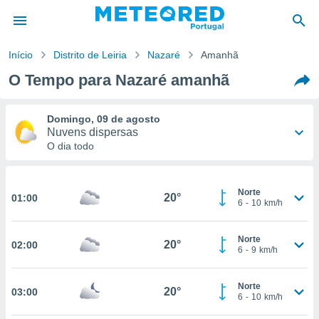
Início
Distrito de Leiria
Nazaré
Amanhã
O Tempo para Nazaré amanhã
de
 da
empo.pt) foi
Domingo, 09 de agosto
or
Nuvens dispersas
is para
O dia todo
e as
 fornecidas
 qualidade.
23°
19°
Norte
r a este
20°
01:00
6
-
10
km/h
s das
-
Noroeste
16
29
km/h
opções:
Norte
20°
02:00
ookies e
6
-
9
km/h
 forma
Norte
20°
03:00
e digital
6
-
10
km/h
da,