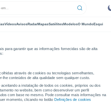
ias
Vídeos
Avisos
Radar
Mapas
Satélites
Modelos
O Mundo
Esqui
is para garantir que as informações fornecidas são de alta
s:
ecolhidas através de cookies ou tecnologias semelhantes,
er-lhe conteúdos de alta qualidade sem qualquer custo.
e aceitando a instalação de todos os cookies, próprios ou dos
rtamento no website, bem como desenvolver um perfil
...
lizados com base no mesmo. Pode consultar mais informações na
lquer momento, clicando no botão
Definições de cookies
Por horas
Céu limpo nas próximas horas