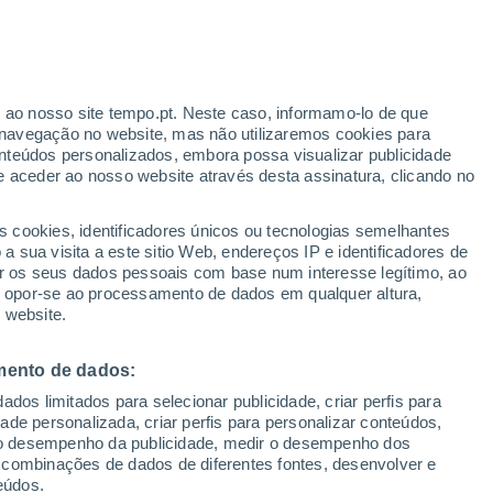
ante
r ao nosso site tempo.pt. Neste caso, informamo-lo de que
:
46%
navegação no website, mas não utilizaremos cookies para
nteúdos personalizados, embora possa visualizar publicidade
e aceder ao nosso website através desta assinatura, clicando no
s cookies, identificadores únicos ou tecnologias semelhantes
gal
 sua visita a este sitio Web, endereços IP e identificadores de
r os seus dados pessoais com base num interesse legítimo, ao
ura
Radar de Chuva
Satélites
Modelos
ou opor-se ao processamento de dados em qualquer altura,
 website.
mento de dados:
omingo
Segunda
Terça
Quarta
dos limitados para selecionar publicidade, criar perfis para
9 Ago.
10 Ago.
11 Ago.
12 Ago.
idade personalizada, criar perfis para personalizar conteúdos,
ir o desempenho da publicidade, medir o desempenho dos
 combinações de dados de diferentes fontes, desenvolver e
eúdos.