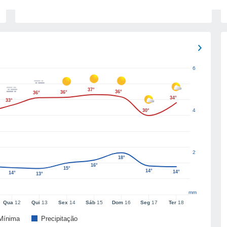
6
37°
36°
36°
36°
34°
33°
4
30°
2
18°
16°
15°
14°
14°
14°
13°
mm
Qua
12
Qui
13
Sex
14
Sáb
15
Dom
16
Seg
17
Ter
18
Mínima
Precipitação