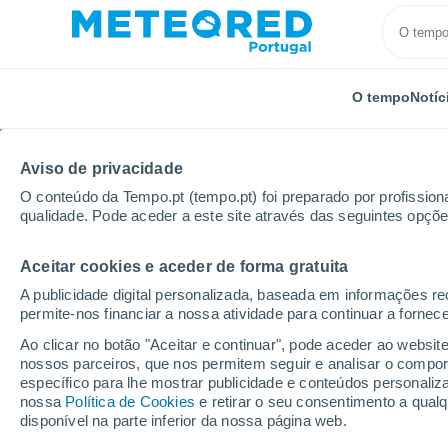
O tempo
Notíc
Aviso de privacidade
O conteúdo da Tempo.pt (tempo.pt) foi preparado por profissiona
qualidade. Pode aceder a este site através das seguintes opçõe
Aceitar cookies e aceder de forma gratuita
Início
Distrito de Castelo Branco
Alvaro
A publicidade digital personalizada, baseada em informações r
permite-nos financiar a nossa atividade para continuar a fornec
Tempo em Alvaro
Ao clicar no botão "Aceitar e continuar", pode aceder ao websit
nossos parceiros, que nos permitem seguir e analisar o compo
05:56
Quinta
específico para lhe mostrar publicidade e conteúdos persona
nossa
Política de Cookies
e retirar o seu consentimento a qua
disponível na parte inferior da nossa página web.
Céu limpo