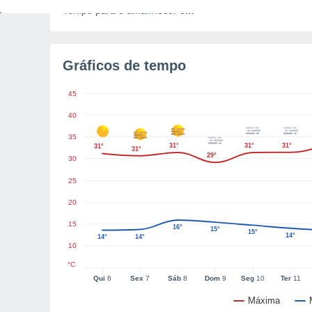
Tempo para o amanhecer
9m
Gráficos de tempo
45
40
35
31°
31°
31°
31°
31°
29°
30
25
20
15
16°
15°
15°
14°
14°
14°
10
°C
Qui
6
Sex
7
Sáb
8
Dom
9
Seg
10
Ter
11
Máxima