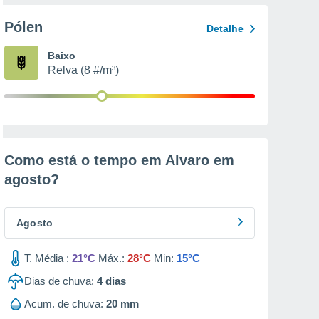
Pólen
Detalhe
Baixo
Relva (8 #/m³)
Como está o tempo em Alvaro em
agosto
?
Agosto
T. Média :
21°C
Máx.:
28°C
Min:
15°C
Dias de chuva:
4
dias
Acum. de chuva:
20 mm