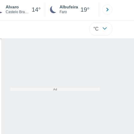
Alvaro
Albufeira
Lisboa
14°
19°
Castelo Branco
Faro
Lisboa
°C