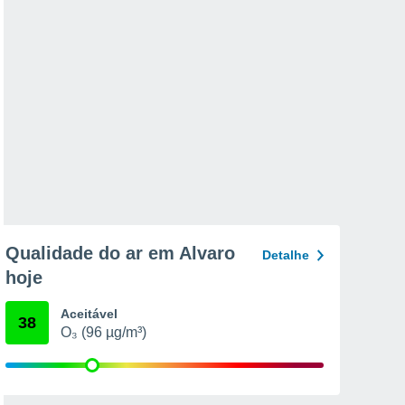
Qualidade do ar em Alvaro
Detalhe
hoje
Aceitável
38
O₃ (96 µg/m³)