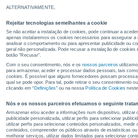
14°
ALTERNATIVAMENTE,
Rejeitar tecnologias semelhantes a cookie
Lua mingu
Se não aceitar a instalação de cookies, pode continuar a acede
Iluminada
Sensação de 14°
apenas instalaremos os cookies necessários para assegurar a 
analisar o comportamento ou para apresentar publicidade ou co
geral não personalizada. Pode recusar a instalação de cookies 
botão "Recusar".
Última hora
Subida das temperaturas, poeiras do Saara e
Com o seu consentimento, nós e os
nossos parceiros
utilizamo
chuva: datas e zonas mais afetadas em Portu
para armazenar, aceder e processar dados pessoais, tais como a
cookies. É possível que alguns fornecedores possam processa
O Tempo 1 - 7 Dias
Atualidade
Mapas de temperat
qual se pode opor. Para tal, pode retirar o seu consentimento 
clicando em “
Definições
” ou na nossa
Política de Cookies
neste
Nós e os nossos parceiros efetuamos o seguinte trata
Amanhã
Sábado
D
Hoje
Armazenar e/ou aceder a informações num dispositivo, utilizar da
7 Ago.
8 Ago.
6 Ago.
publicidade personalizada, utilizar perfis para selecionar public
utilizar perfis para selecionar conteúdos personalizados, med
conteúdos, compreender os públicos através de estatísticas ou
melhorar serviços, utilizar dados limitados para selecionar cont