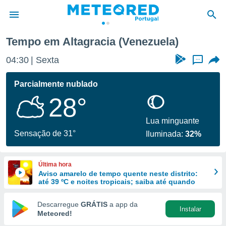
Tempo em Altagracia (Venezuela)
de
04:30
Sexta
...
 da
empo.pt) foi
Parcialmente nublado
or
28°
is para
e as
 fornecidas
Lua minguante
 qualidade.
Sensação de 31°
Iluminada:
32%
r a este
s das
opções:
Última hora
Aviso amarelo de tempo quente neste distrito:
ookies e
até 39 ºC e noites tropicais; saiba até quando
 forma
Descarregue
GRÁTIS
a app da
Instalar
e digital
Meteored!
da,