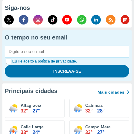
Siga-nos
O tempo no seu email
Eu li e aceito a política de privacidade.
Principais cidades
Mais cidades
Altagracia
Cabimas
32°
27°
32°
28°
Calle Larga
Campo Mara
33°
24°
33°
27°