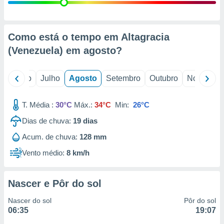
conteúdos.
ção
Como está o tempo em Altagracia
ão através
(Venezuela) em
agosto
?
de
,
 e
o
Junho
Julho
Agosto
Setembro
Outubro
Novembro
dos,
publicidade
T. Média :
30°C
Máx.:
34°C
Min:
26°C
s, estudos
Dias de chuva:
19
dias
a e
mento de
Acum. de chuva:
128 mm
Vento médio:
8 km/h
ossos 1199
eiros
Nascer e Pôr do sol
Nascer do sol
Pôr do sol
06:35
19:07