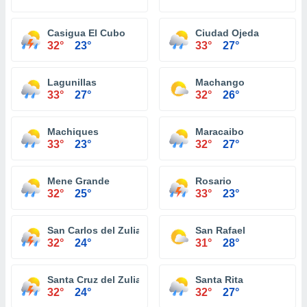
Casigua El Cubo
Ciudad Ojeda
32°
23°
33°
27°
Lagunillas
Machango
33°
27°
32°
26°
Machiques
Maracaibo
33°
23°
32°
27°
Mene Grande
Rosario
32°
25°
33°
23°
San Carlos del Zulia
San Rafael
32°
24°
31°
28°
Santa Cruz del Zulia
Santa Rita
32°
24°
32°
27°