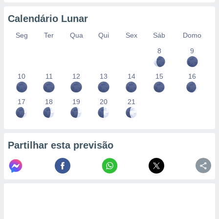
conteúdos.
Calendário Lunar
ção
Seg
Ter
Qua
Qui
Sex
Sáb
Domo
ão através
8
9
de
,
 e
10
11
12
13
14
15
16
dos,
publicidade
17
18
19
20
21
s, estudos
a e
mento de
Partilhar esta previsão
ossos 1199
eiros