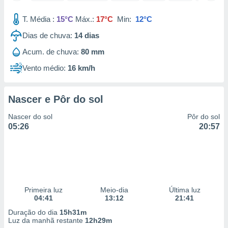
 para
T. Média :
15°C
Máx.:
17°C
Min:
12°C
a, utilizar
Dias de chuva:
14
dias
selecionar
Acum. de chuva:
80 mm
a, criar
personalizar
Vento médio:
16 km/h
tilizar
selecionar
Nascer e Pôr do sol
dos, medir
nho da
Nascer do sol
Pôr do sol
, medir o
05:26
20:57
o dos
r os
ravés de
s ou
s de dados
Primeira luz
Meio-dia
Última luz
es fontes,
04:41
13:12
21:41
 e melhorar
ilizar dados
Duração do dia
15h31m
ara
Luz da manhã restante
12h29m