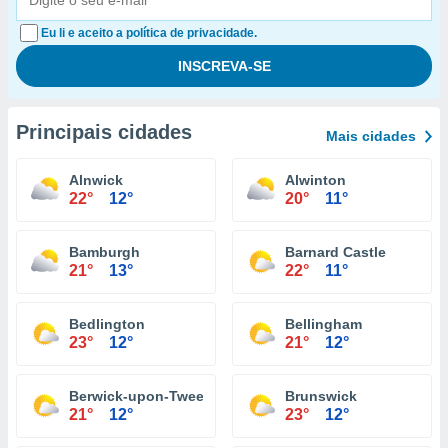
Eu li e aceito a política de privacidade.
Principais cidades
Mais cidades
Alnwick
Alwinton
22°
12°
20°
11°
Bamburgh
Barnard Castle
21°
13°
22°
11°
Bedlington
Bellingham
23°
12°
21°
12°
Berwick-upon-Tweed
Brunswick
21°
12°
23°
12°