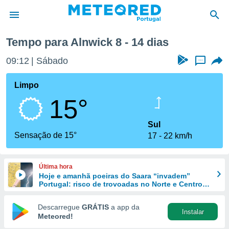
xima semana
Tempo para Alnwick 8 - 14 dias
de
09:12
Sábado
...
 da
empo.pt) foi
Limpo
or
15°
is para
e as
 fornecidas
Sul
 qualidade.
Sensação de 15°
17
22 km/h
r a este
s das
opções:
Última hora
Hoje e amanhã poeiras do Saara “invadem”
ookies e
Portugal: risco de trovoadas no Norte e Centro
 forma
aumenta
Descarregue
GRÁTIS
a app da
Instalar
e digital
Meteored!
da,