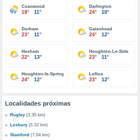
Coanwood
Darlington
19°
11°
24°
10°
Durham
Gateshead
23°
11°
24°
12°
Hexham
Houghton-Le-Side
22°
13°
23°
11°
Houghton-le-Spring
Loftus
24°
12°
23°
12°
Localidades próximas
Rugley
(3.35 km)
Lesbury
(5.32 km)
Stamford
(7.04 km)