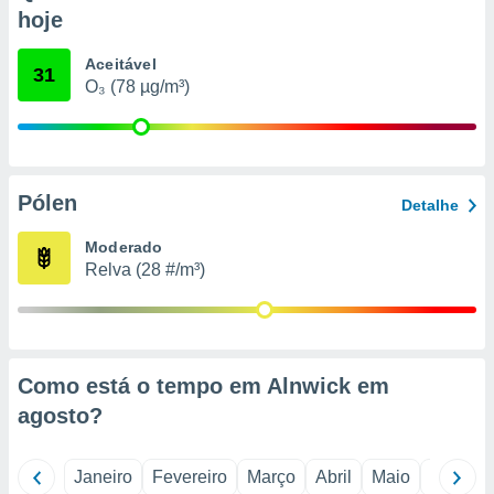
o qual se
hoje
ara tal,
 o seu
Aceitável
31
to ou opor-
O₃ (78 µg/m³)
essamento
m qualquer
ando em “
 ou na
Pólen
 Cookies
Detalhe
te.
Moderado
 nossos
Relva (28 #/m³)
s o
o de
Como está o tempo em Alnwick em
e/ou aceder
agosto
?
ões num
utilizar
ados para
Janeiro
Fevereiro
Março
Abril
Maio
Junho
publicidade,