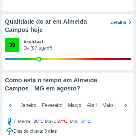
o qual se
ara tal,
 o seu
Qualidade do ar em Almeida
to ou opor-
Detalhe
essamento
Campos hoje
m qualquer
ando em “
Aceitável
39
 ou na
O₃ (97 µg/m³)
 Cookies
te.
 nossos
Como está o tempo em Almeida
s o
Campos - MG em
agosto
?
o de
Janeiro
Fevereiro
Março
Abril
Maio
Junho
e/ou aceder
ões num
T. Média :
20°C
Máx.:
27°C
Min:
14°C
utilizar
ados para
Dias de chuva:
3
dias
publicidade,