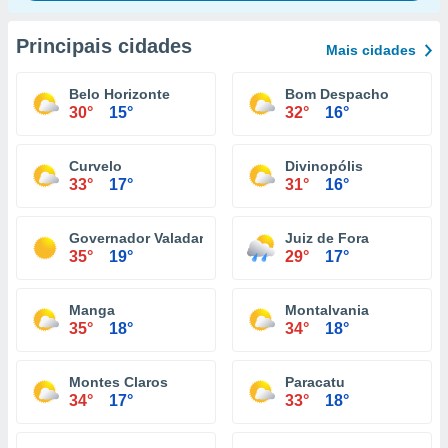
Principais cidades
Mais cidades
Belo Horizonte
Bom Despacho
30°
15°
32°
16°
Curvelo
Divinopólis
33°
17°
31°
16°
Governador Valadares
Juiz de Fora
35°
19°
29°
17°
Manga
Montalvania
35°
18°
34°
18°
Montes Claros
Paracatu
34°
17°
33°
18°