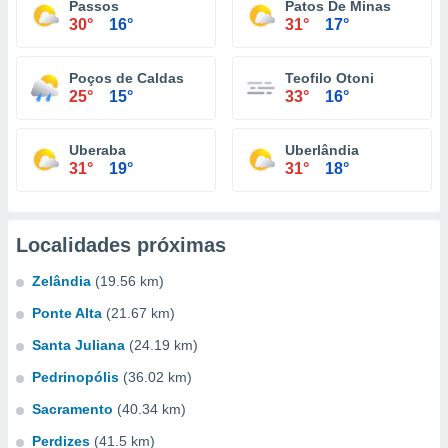
Passos
Patos De Minas
30°
16°
31°
17°
Poços de Caldas
Teofilo Otoni
25°
15°
33°
16°
Uberaba
Uberlândia
31°
19°
31°
18°
Localidades próximas
Zelândia
(19.56 km)
Ponte Alta
(21.67 km)
Santa Juliana
(24.19 km)
Pedrinopólis
(36.02 km)
Sacramento
(40.34 km)
Perdizes
(41.5 km)