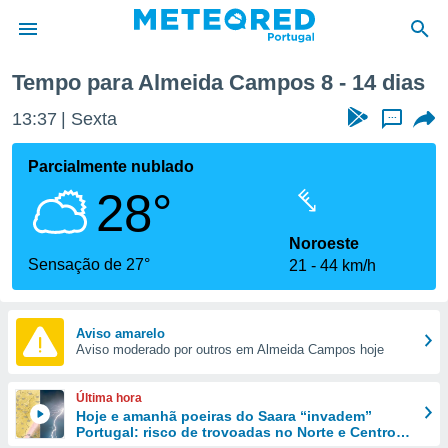
emana
Tempo para Almeida Campos 8 - 14 dias
de
13:37
Sexta
...
 da
empo.pt) foi
Parcialmente nublado
or
28°
is para
e as
 fornecidas
Noroeste
 qualidade.
Sensação de 27°
21
44 km/h
r a este
s das
opções:
Aviso amarelo
Aviso moderado por outros em Almeida Campos hoje
ookies e
 forma
Última hora
e digital
Hoje e amanhã poeiras do Saara “invadem”
Portugal: risco de trovoadas no Norte e Centro
da,