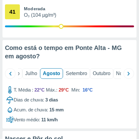
conteúdos.
Moderada
41
O₃ (104 µg/m³)
ção
ão através
de
,
 e
Como está o tempo em Ponte Alta - MG
em
agosto
?
dos,
publicidade
s, estudos
o
Junho
Julho
Agosto
Setembro
Outubro
Novembro
a e
mento de
T. Média :
22°C
Máx.:
29°C
Min:
16°C
ossos 1199
Dias de chuva:
3
dias
eiros
Acum. de chuva:
15 mm
Vento médio:
11 km/h
Nascer e Pôr do sol