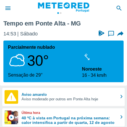
Tempo em Ponte Alta - MG
de
14:53
Sábado
...
 da
empo.pt) foi
Parcialmente nublado
or
30°
is para
e as
 fornecidas
Noroeste
 qualidade.
Sensação de 29°
16
34 km/h
r a este
s das
opções:
Aviso amarelo
Aviso moderado por outros em Ponte Alta hoje
ookies e
 forma
Última hora
e digital
40 ºC à vista em Portugal na próxima semana:
calor intensifica a partir de quarta, 12 de agosto
da,