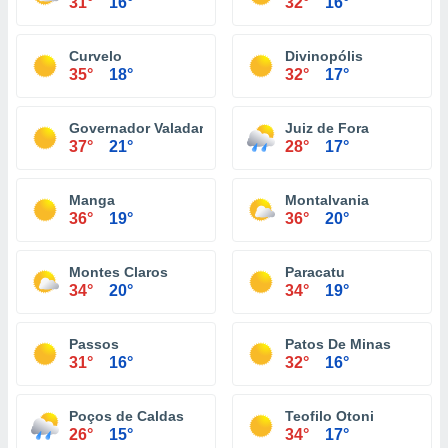
31°
16°
32°
16°
Curvelo
Divinopólis
35°
18°
32°
17°
Governador Valadares
Juiz de Fora
37°
21°
28°
17°
Manga
Montalvania
36°
19°
36°
20°
Montes Claros
Paracatu
34°
20°
34°
19°
Passos
Patos De Minas
31°
16°
32°
16°
Poços de Caldas
Teofilo Otoni
26°
15°
34°
17°