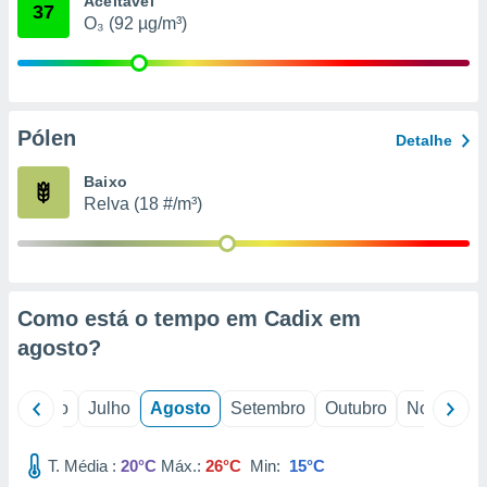
Aceitável
conteúdos.
37
O₃ (92 µg/m³)
ção
ão através
de
Pólen
,
Detalhe
 e
Baixo
dos,
Relva (18 #/m³)
publicidade
s, estudos
a e
mento de
Como está o tempo em Cadix em
ossos 1199
agosto
?
eiros
o
Junho
Julho
Agosto
Setembro
Outubro
Novembro
T. Média :
20°C
Máx.:
26°C
Min:
15°C