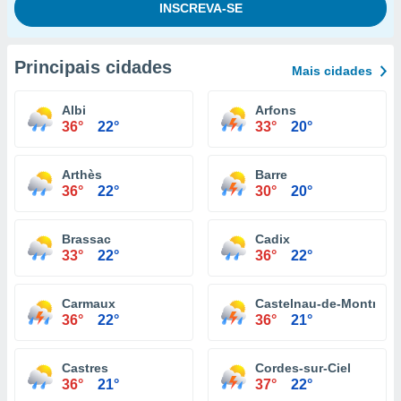
Principais cidades
Mais cidades
Albi
Arfons
36°
22°
33°
20°
Arthès
Barre
36°
22°
30°
20°
Brassac
Cadix
33°
22°
36°
22°
Carmaux
Castelnau-de-Montmira
36°
22°
36°
21°
Castres
Cordes-sur-Ciel
36°
21°
37°
22°