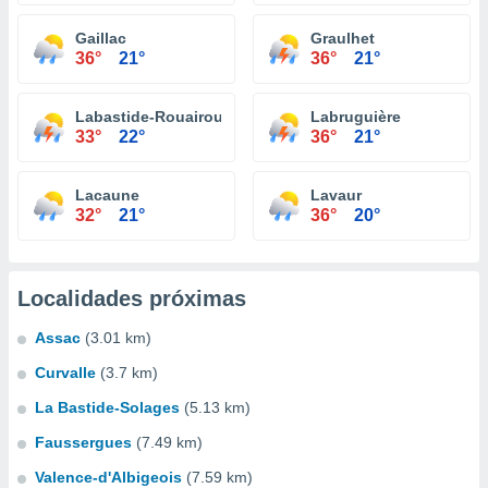
Gaillac
Graulhet
36°
21°
36°
21°
Labastide-Rouairoux
Labruguière
33°
22°
36°
21°
Lacaune
Lavaur
32°
21°
36°
20°
Localidades próximas
Assac
(3.01 km)
Curvalle
(3.7 km)
La Bastide-Solages
(5.13 km)
Faussergues
(7.49 km)
Valence-d'Albigeois
(7.59 km)