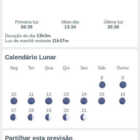
Primeira luz
Meio-dia
Última luz
06:39
13:34
20:30
Duração do dia
13h3m
Luz da manhã restante
11h37m
Calendário Lunar
Seg
Ter
Qua
Qui
Sex
Sáb
Domo
8
9
10
11
12
13
14
15
16
17
18
19
20
21
Partilhar esta previsão