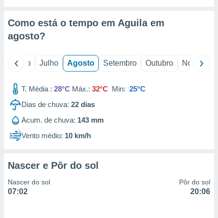
conteúdos.
Como está o tempo em Aguila em
ção
agosto
?
ão através
de
,
o
Junho
Julho
Agosto
Setembro
Outubro
Novembro
 e
T. Média :
28°C
Máx.:
32°C
Min:
25°C
dos,
publicidade
Dias de chuva:
22
dias
s, estudos
a e
Acum. de chuva:
143 mm
mento de
Vento médio:
10 km/h
ossos 1199
eiros
Nascer e Pôr do sol
Nascer do sol
Pôr do sol
07:02
20:06