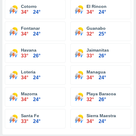
Cotorro
El Rincon
34°
24°
34°
24°
Fontanar
Guanabo
34°
24°
32°
25°
Havana
Jaimanitas
33°
26°
33°
26°
Loteria
Managua
34°
24°
34°
24°
Mazorra
Playa Baracoa
34°
24°
32°
26°
Santa Fe
Sierra Maestra
33°
24°
34°
24°