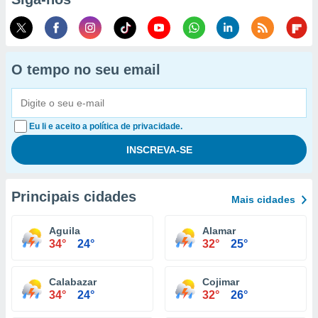
O tempo no seu email
Eu li e aceito a política de privacidade.
Principais cidades
Mais cidades
Aguila
Alamar
34°
24°
32°
25°
Calabazar
Cojimar
34°
24°
32°
26°