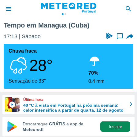
Tempo em Managua (Cuba)
de
17:13
Sábado
...
 da
empo.pt) foi
Chuva fraca
or
28°
is para
e as
 fornecidas
70%
 qualidade.
Sensação de 33°
0.4 mm
r a este
s das
opções:
Última hora
40 ºC à vista em Portugal na próxima semana:
ookies e
calor intensifica a partir de quarta, 12 de agosto
 forma
Descarregue
GRÁTIS
a app da
Instalar
e digital
Meteored!
da,