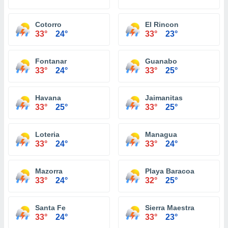
Cotorro
El Rincon
33°
24°
33°
23°
Fontanar
Guanabo
33°
24°
33°
25°
Havana
Jaimanitas
33°
25°
33°
25°
Loteria
Managua
33°
24°
33°
24°
Mazorra
Playa Baracoa
33°
24°
32°
25°
Santa Fe
Sierra Maestra
33°
24°
33°
23°