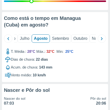
conteúdos.
ção
Como está o tempo em Managua
ão através
(Cuba) em
agosto
?
de
,
 e
o
Junho
Julho
Agosto
Setembro
Outubro
Novembro
dos,
publicidade
T. Média :
28°C
Máx.:
32°C
Min:
25°C
s, estudos
Dias de chuva:
22
dias
a e
mento de
Acum. de chuva:
143 mm
Vento médio:
10 km/h
ossos 1199
eiros
Nascer e Pôr do sol
Nascer do sol
Pôr do sol
07:03
20:06