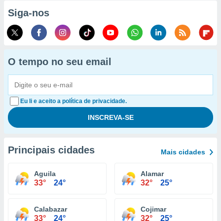
Siga-nos
O tempo no seu email
Eu li e aceito a política de privacidade.
Principais cidades
Mais cidades
Aguila
Alamar
33°
24°
32°
25°
Calabazar
Cojimar
33°
24°
32°
25°