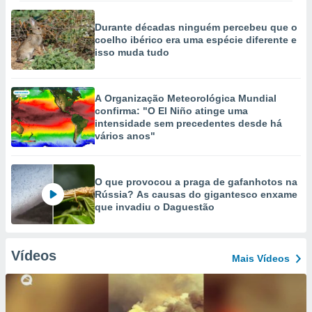
Durante décadas ninguém percebeu que o
coelho ibérico era uma espécie diferente e
isso muda tudo
A Organização Meteorológica Mundial
confirma: "O El Niño atinge uma
intensidade sem precedentes desde há
vários anos"
O que provocou a praga de gafanhotos na
Rússia? As causas do gigantesco enxame
que invadiu o Daguestão
Vídeos
Mais Vídeos