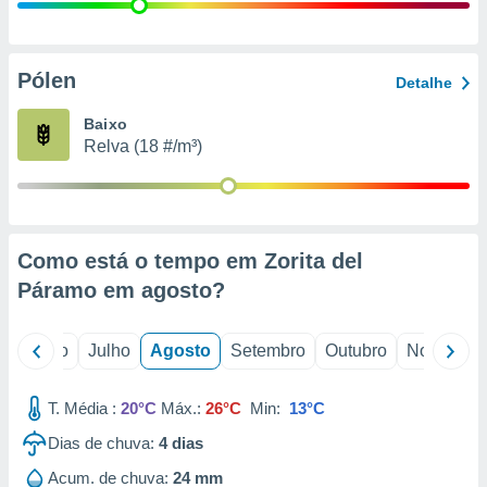
conteúdos.
ção
Pólen
Detalhe
ão através
de
Baixo
,
Relva (18 #/m³)
 e
dos,
publicidade
s, estudos
Como está o tempo em Zorita del
a e
mento de
Páramo em
agosto
?
ossos 1199
o
Junho
Julho
Agosto
Setembro
Outubro
Novembro
eiros
T. Média :
20°C
Máx.:
26°C
Min:
13°C
Dias de chuva:
4
dias
Acum. de chuva:
24 mm