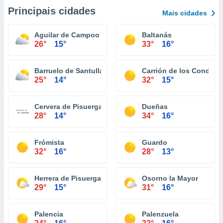
Principais cidades
Mais cidades
Aguilar de Campoo
Baltanás
26°
15°
33°
16°
Barruelo de Santullán
Carrión de los Condes
25°
14°
32°
15°
Cervera de Pisuerga
Dueñas
28°
14°
34°
16°
Frómista
Guardo
32°
16°
28°
13°
Herrera de Pisuerga
Osorno la Mayor
29°
15°
31°
16°
Palencia
Palenzuela