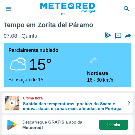
orita del Páramo
Tempo em Zorita del Páramo
de
07:08
Quinta
...
 da
empo.pt) foi
Parcialmente nublado
or
15°
is para
e as
 fornecidas
Nordeste
 qualidade.
Sensação de 15°
16
30 km/h
r a este
s das
opções:
Última hora
Subida das temperaturas, poeiras do Saara e
ookies e
chuva: datas e zonas mais afetadas em Portugal
 forma
Descarregue
GRÁTIS
a app da
Instalar
e digital
Meteored!
da,