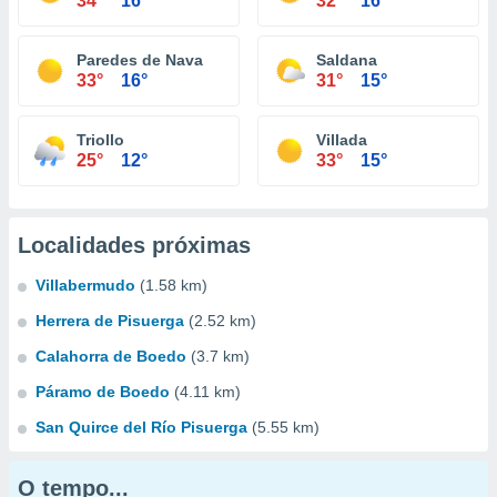
34°
16°
32°
16°
Paredes de Nava
Saldana
33°
16°
31°
15°
Triollo
Villada
25°
12°
33°
15°
Localidades próximas
Villabermudo
(1.58 km)
Herrera de Pisuerga
(2.52 km)
Calahorra de Boedo
(3.7 km)
Páramo de Boedo
(4.11 km)
San Quirce del Río Pisuerga
(5.55 km)
O tempo...