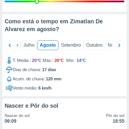
conteúdos.
ção
Como está o tempo em Zimatlan De
ão através
Alvarez em
agosto
?
de
,
 e
o
Junho
Julho
Agosto
Setembro
Outubro
Novembro
dos,
publicidade
T. Média :
20°C
Máx.:
26°C
Min:
14°C
s, estudos
Dias de chuva:
17
dias
a e
mento de
Acum. de chuva:
120 mm
Vento médio:
6 km/h
ossos 1199
eiros
Nascer e Pôr do sol
Nascer do sol
Pôr do sol
06:09
18:55