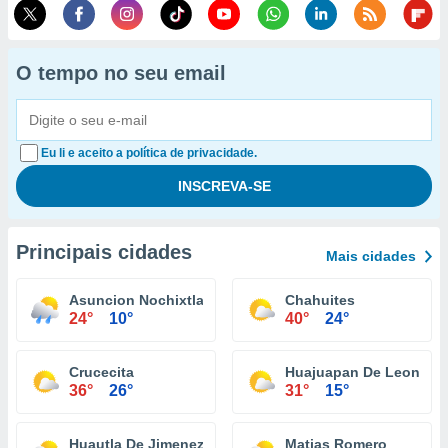
O tempo no seu email
Eu li e aceito a política de privacidade.
Principais cidades
Mais cidades
Asuncion Nochixtlan
Chahuites
24°
10°
40°
24°
Crucecita
Huajuapan De Leon
36°
26°
31°
15°
Huautla De Jimenez
Matias Romero