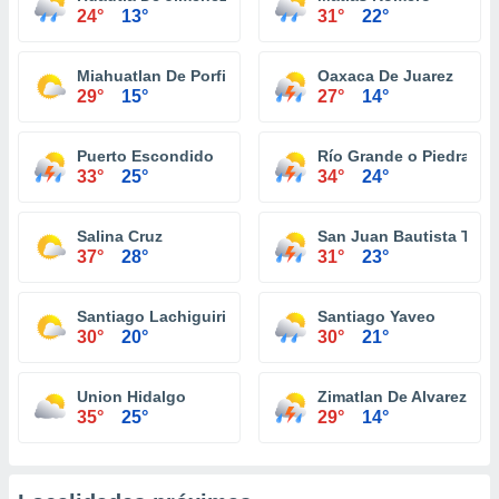
24°
13°
31°
22°
Miahuatlan De Porfirio Diaz
Oaxaca De Juarez
29°
15°
27°
14°
Puerto Escondido
Río Grande o Piedra Pa
33°
25°
34°
24°
Salina Cruz
San Juan Bautista Tuxt
37°
28°
31°
23°
Santiago Lachiguiri
Santiago Yaveo
30°
20°
30°
21°
Union Hidalgo
Zimatlan De Alvarez
35°
25°
29°
14°