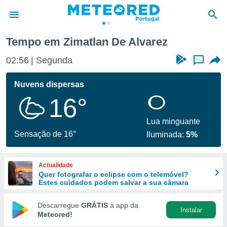
Tempo em Zimatlan De Alvarez
de
02:56
Segunda
...
 da
empo.pt) foi
Nuvens dispersas
or
16°
is para
e as
 fornecidas
Lua minguante
 qualidade.
Sensação de 16°
Iluminada:
5%
r a este
s das
opções:
Actualidade
Quer fotografar o eclipse com o telemóvel?
ookies e
Estes cuidados podem salvar a sua câmara
 forma
Descarregue
GRÁTIS
a app da
Instalar
e digital
Meteored!
da,